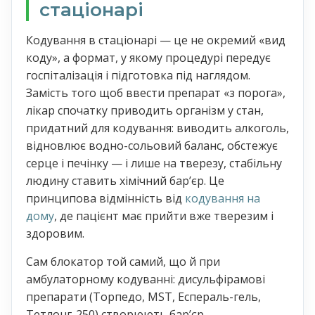
стаціонарі
Кодування в стаціонарі — це не окремий «вид
коду», а формат, у якому процедурі передує
госпіталізація і підготовка під наглядом.
Замість того щоб ввести препарат «з порога»,
лікар спочатку приводить організм у стан,
придатний для кодування: виводить алкоголь,
відновлює водно-сольовий баланс, обстежує
серце і печінку — і лише на тверезу, стабільну
людину ставить хімічний барʼєр. Це
принципова відмінність від
кодування на
дому
, де пацієнт має прийти вже тверезим і
здоровим.
Сам блокатор той самий, що й при
амбулаторному кодуванні: дисульфірамові
препарати (Торпедо, MST, Еспераль-гель,
Тетлонг-250) створюють барʼєр