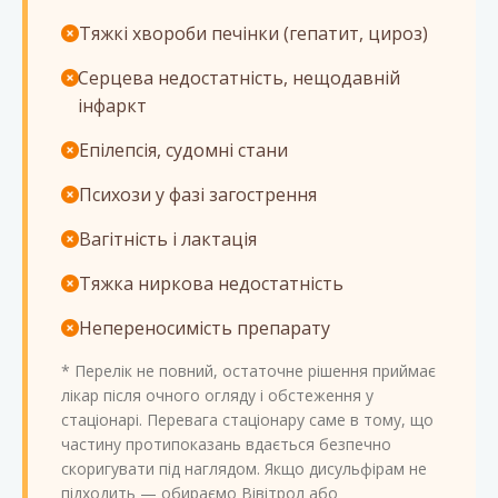
Тяжкі хвороби печінки (гепатит, цироз)
Серцева недостатність, нещодавній
інфаркт
Епілепсія, судомні стани
Психози у фазі загострення
Вагітність і лактація
Тяжка ниркова недостатність
Непереносимість препарату
* Перелік не повний, остаточне рішення приймає
лікар після очного огляду і обстеження у
стаціонарі. Перевага стаціонару саме в тому, що
частину протипоказань вдається безпечно
скоригувати під наглядом. Якщо дисульфірам не
підходить — обираємо Вівітрол або