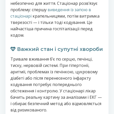
небезпечно для життя. Стаціонар розвʼязує
проблему: спершу
виведення із запою в
стаціонарі
крапельницями, потім витримка
тверезості — і тільки тоді кодування. Це
найчастіша причина госпіталізації перед
кодом.
Важкий стан і супутні хвороби
Тривале вживання бʼє по серцю, печінці,
тиску, нервовій системі. При гіпертонії,
аритмії, проблемах із печінкою, цукровому
діабеті або після перенесеного інфаркту
кодування потребує попереднього
обстеження і контролю. У стаціонарі лікар
бачить реальну картину за аналізами і ЕКГ —
і обирає безпечний метод або відмовляється
від ризикованого.