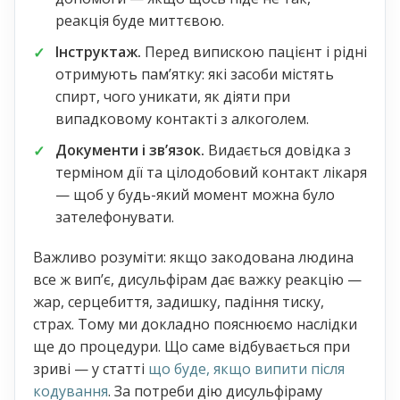
реакція буде миттєвою.
Інструктаж.
Перед випискою пацієнт і рідні
отримують памʼятку: які засоби містять
спирт, чого уникати, як діяти при
випадковому контакті з алкоголем.
Документи і звʼязок.
Видається довідка з
терміном дії та цілодобовий контакт лікаря
— щоб у будь-який момент можна було
зателефонувати.
Важливо розуміти: якщо закодована людина
все ж випʼє, дисульфірам дає важку реакцію —
жар, серцебиття, задишку, падіння тиску,
страх. Тому ми докладно пояснюємо наслідки
ще до процедури. Що саме відбувається при
зриві — у статті
що буде, якщо випити після
кодування
. За потреби дію дисульфіраму