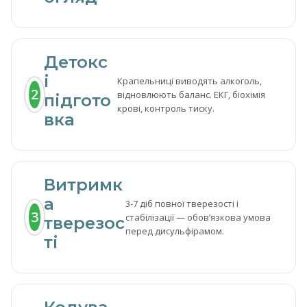
Детокс
і
Крапельниці виводять алкоголь,
2
відновлюють баланс. ЕКГ, біохімія
підгото
крові, контроль тиску.
вка
Витримк
а
3-7 діб повної тверезості і
3
стабілізації — обовʼязкова умова
тверезос
перед дисульфірамом.
ті