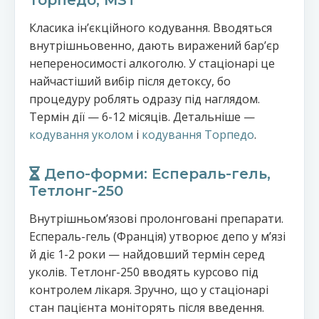
Торпедо, MST
Класика інʼєкційного кодування. Вводяться
внутрішньовенно, дають виражений барʼєр
непереносимості алкоголю. У стаціонарі це
найчастіший вибір після детоксу, бо
процедуру роблять одразу під наглядом.
Термін дії — 6-12 місяців. Детальніше —
кодування уколом
і
кодування Торпедо
.
Депо-форми: Еспераль-гель,
Тетлонг-250
Внутрішньомʼязові пролонговані препарати.
Еспераль-гель (Франція) утворює депо у мʼязі
й діє 1-2 роки — найдовший термін серед
уколів. Тетлонг-250 вводять курсово під
контролем лікаря. Зручно, що у стаціонарі
стан пацієнта моніторять після введення.