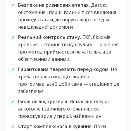
Безпека на ризикових етапах.
Детокс,
обстеження і перші години після введення
проходять там, де поруч лікар і все для
невідкладної допомоги.
Реальний контроль стану.
ЕКГ, біохімія
крові, моніторинг тиску і пульсу — рішення
про метод приймається не «зі слів», а за
обʼєктивними даними.
Гарантована тверезість перед кодом.
Не
треба сподіватися, що людина
протримається 3 доби сама — стаціонар це
забезпечує.
Ізоляція від тригерів.
Немає доступу до
алкоголю і звичного оточення, яке
провокує зрив у перші, найважчі дні.
Старт комплексного лікування.
Поки