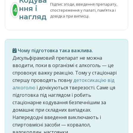
Кодува
Підпис згоди, введення препарату,
ння і
4
спостереження у палаті, памʼятка і
нагляд
довідка при виписці.
Чому підготовка така важлива.
Дисульфірамовий препарат не можна
вводити, поки в організмі є алкоголь — це
спровокує важку реакцію. Тому у стаціонарі
спершу проводять повну
детоксикацію від
алкоголю
і дочікуються тверезості. Саме ця
підготовка під наглядом і робить
стаціонарне кодування безпечнішим за
домашнє при складних випадках.
Напередодні введення виключають і
спиртовмісні засоби — корвалол,
валокордин, настоянки.