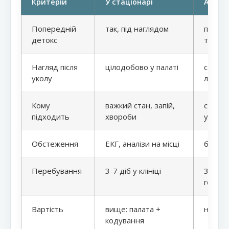
Критерій
У стаціонарі
Амбул
Попередній
так, під наглядом
потріб
детокс
тверез
Нагляд після
цілодобово у палаті
самост
уколу
лікаре
Кому
важкий стан, запій,
стабіл
підходить
хвороби
ускла
Обстеження
ЕКГ, аналізи на місці
базови
Перебування
3-7 діб у клініці
30-40 
госпіта
Вартість
вище: палата +
нижче
кодування