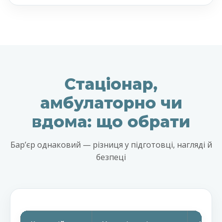
Стаціонар,
амбулаторно чи
вдома: що обрати
Барʼєр однаковий — різниця у підготовці, нагляді й
безпеці