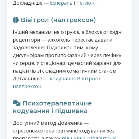
Докладніше —
Еспераль
і
Тетлонг
.
Вівітрол (налтрексон)
Інший механізм: не отруює, а блокує опіоїдні
рецептори — алкоголь перестає давати
задоволення. Підходить тим, кому
дисульфірам протипоказаний через печінку
чи серце. У стаціонарі це частий варіант для
пацієнтів зі складним соматичним станом.
Детальніше —
кодування Вівітрол
і
налтрексон
.
Психотерапевтичне
кодування і підшивка
Доступний метод Довженка —
стресопсихотерапевтичне кодування без
препарату, а також
підшивка-імплантація