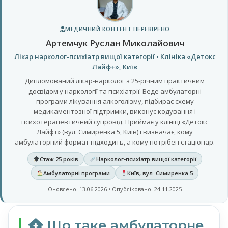
МЕДИЧНИЙ КОНТЕНТ ПЕРЕВІРЕНО
Артемчук Руслан Миколайович
Лікар нарколог-психіатр вищої категорії • Клініка «Детокс
Лайф+», Київ
Дипломований лікар-нарколог з 25-річним практичним
досвідом у наркології та психіатрії. Веде амбулаторні
програми лікування алкоголізму, підбирає схему
медикаментозної підтримки, виконує кодування і
психотерапевтичний супровід. Приймає у клініці «Детокс
Лайф+» (вул. Симиренка 5, Київ) і визначає, кому
амбулаторний формат підходить, а кому потрібен стаціонар.
Стаж 25 років
Нарколог-психіатр вищої категорії
Амбулаторні програми
Київ, вул. Симиренка 5
Оновлено: 13.06.2026 • Опубліковано: 24.11.2025
Що таке амбулаторне