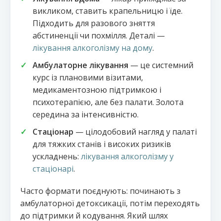
викликом, ставить крапельницю і їде.
Підходить для разового зняття
абстиненції чи похмілля. Деталі —
лікування алкоголізму на дому
.
Амбулаторне лікування
— це системний
курс із плановими візитами,
медикаментозною підтримкою і
психотерапією, але без палати. Золота
середина за інтенсивністю.
Стаціонар
— цілодобовий нагляд у палаті
для тяжких станів і високих ризиків
ускладнень:
лікування алкоголізму у
стаціонарі
.
Часто формати поєднують: починають з
амбулаторної детоксикації, потім переходять
до підтримки й кодування. Який шлях