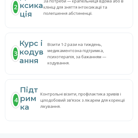
За потреби — крапельниця вдома або в
ксика
2
клініці для зняття інтоксикації та
ція
полегшення абстиненції.
Курс і
Візити 1-2 рази на тиждень,
кодув
медикаментозна підтримка,
3
психотерапія, за бажанням —
ання
кодування.
Підт
Контрольні візити, профілактика зривів і
рим
4
цілодобовий звʼязок з лікарем для корекції
ка
лікування.