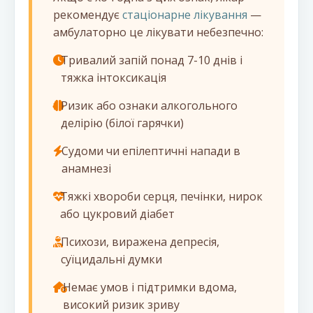
рекомендує
стаціонарне лікування
—
амбулаторно це лікувати небезпечно:
Тривалий запій понад 7-10 днів і
тяжка інтоксикація
Ризик або ознаки алкогольного
делірію (білої гарячки)
Судоми чи епілептичні напади в
анамнезі
Тяжкі хвороби серця, печінки, нирок
або цукровий діабет
Психози, виражена депресія,
суїцидальні думки
Немає умов і підтримки вдома,
високий ризик зриву