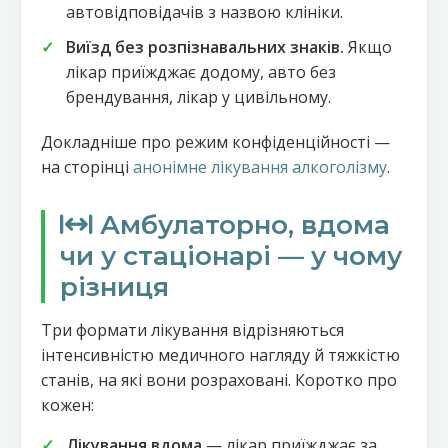
автовідповідачів з назвою клініки.
Виїзд без розпізнавальних знаків.
Якщо
лікар приїжджає додому, авто без
брендування, лікар у цивільному.
Докладніше про режим конфіденційності —
на сторінці
анонімне лікування алкоголізму
.
Амбулаторно, вдома
чи у стаціонарі — у чому
різниця
Три формати лікування відрізняються
інтенсивністю медичного нагляду й тяжкістю
станів, на які вони розраховані. Коротко про
кожен:
Лікування вдома
— лікар приїжджає за