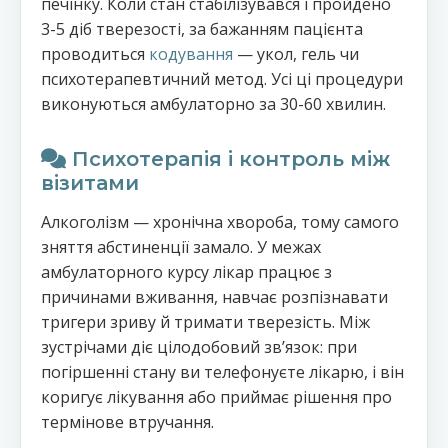
печінку. Коли стан стабілізувався і пройдено
3-5 діб тверезості, за бажанням пацієнта
проводиться
кодування
— укол, гель чи
психотерапевтичний метод. Усі ці процедури
виконуються амбулаторно за 30-60 хвилин.
Психотерапія і контроль між
візитами
Алкоголізм — хронічна хвороба, тому самого
зняття абстиненції замало. У межах
амбулаторного курсу лікар працює з
причинами вживання, навчає розпізнавати
тригери зриву й тримати тверезість. Між
зустрічами діє цілодобовий звʼязок: при
погіршенні стану ви телефонуєте лікарю, і він
коригує лікування або приймає рішення про
термінове втручання.