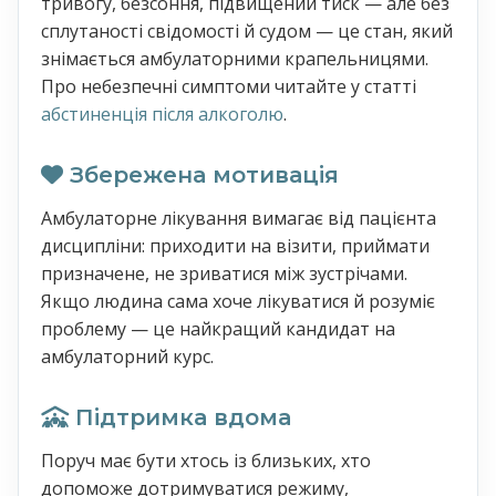
тривогу, безсоння, підвищений тиск — але без
сплутаності свідомості й судом — це стан, який
знімається амбулаторними крапельницями.
Про небезпечні симптоми читайте у статті
абстиненція після алкоголю
.
Збережена мотивація
Амбулаторне лікування вимагає від пацієнта
дисципліни: приходити на візити, приймати
призначене, не зриватися між зустрічами.
Якщо людина сама хоче лікуватися й розуміє
проблему — це найкращий кандидат на
амбулаторний курс.
Підтримка вдома
Поруч має бути хтось із близьких, хто
допоможе дотримуватися режиму,