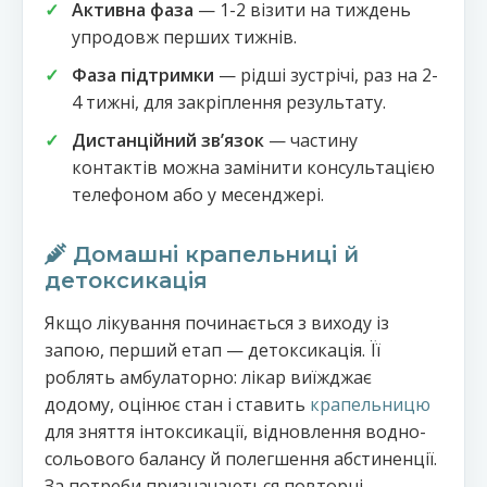
Активна фаза
— 1-2 візити на тиждень
упродовж перших тижнів.
Фаза підтримки
— рідші зустрічі, раз на 2-
4 тижні, для закріплення результату.
Дистанційний звʼязок
— частину
контактів можна замінити консультацією
телефоном або у месенджері.
Домашні крапельниці й
детоксикація
Якщо лікування починається з виходу із
запою, перший етап — детоксикація. Її
роблять амбулаторно: лікар виїжджає
додому, оцінює стан і ставить
крапельницю
для зняття інтоксикації, відновлення водно-
сольового балансу й полегшення абстиненції.
За потреби призначаються повторні