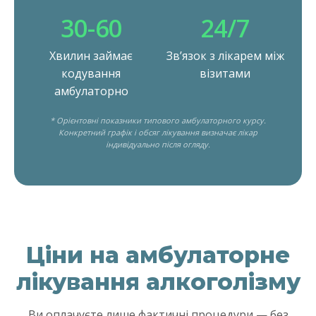
30-60
24/7
Хвилин займає
Звʼязок з лікарем між
кодування
візитами
амбулаторно
* Орієнтовні показники типового амбулаторного курсу.
Конкретний графік і обсяг лікування визначає лікар
індивідуально після огляду.
Ціни на амбулаторне
лікування алкоголізму
Ви оплачуєте лише фактичні процедури — без