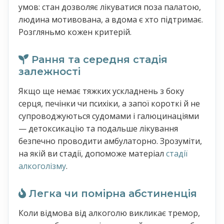
умов: стан дозволяє лікуватися поза палатою,
людина мотивована, а вдома є хто підтримає.
Розгляньмо кожен критерій.
Рання та середня стадія
залежності
Якщо ще немає тяжких ускладнень з боку
серця, печінки чи психіки, а запої короткі й не
супроводжуються судомами і галюцинаціями
— детоксикацію та подальше лікування
безпечно проводити амбулаторно. Зрозуміти,
на якій ви стадії, допоможе матеріал
стадії
алкоголізму
.
Легка чи помірна абстиненція
Коли відмова від алкоголю викликає тремор,