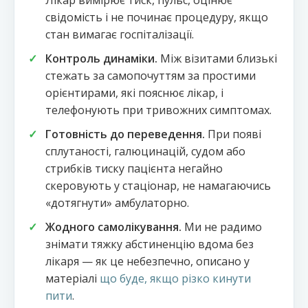
Лікар вимірює тиск, пульс, оцінює
свідомість і не починає процедуру, якщо
стан вимагає госпіталізації.
Контроль динаміки.
Між візитами близькі
стежать за самопочуттям за простими
орієнтирами, які пояснює лікар, і
телефонують при тривожних симптомах.
Готовність до переведення.
При появі
сплутаності, галюцинацій, судом або
стрибків тиску пацієнта негайно
скеровують у стаціонар, не намагаючись
«дотягнути» амбулаторно.
Жодного самолікування.
Ми не радимо
знімати тяжку абстиненцію вдома без
лікаря — як це небезпечно, описано у
матеріалі
що буде, якщо різко кинути
пити
.