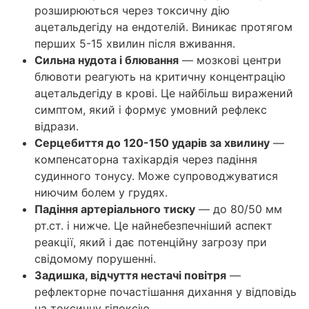
розширюються через токсичну дію
ацетальдегіду на ендотелій. Виникає протягом
перших 5-15 хвилин після вживання.
Сильна нудота і блювання
— мозкові центри
блювоти реагують на критичну концентрацію
ацетальдегіду в крові. Це найбільш виражений
симптом, який і формує умовний рефлекс
відрази.
Серцебиття до 120-150 ударів за хвилину
—
компенсаторна тахікардія через падіння
судинного тонусу. Може супроводжуватися
ниючим болем у грудях.
Падіння артеріального тиску
— до 80/50 мм
рт.ст. і нижче. Це найнебезпечніший аспект
реакції, який і дає потенційну загрозу при
свідомому порушенні.
Задишка, відчуття нестачі повітря
—
рефлекторне почастішання дихання у відповідь
на токсичну гіпоксію.