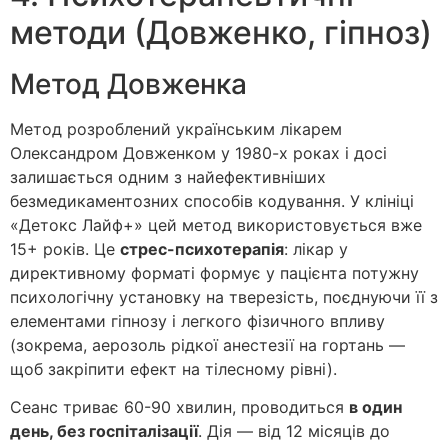
методи (Довженко, гіпноз)
Метод Довженка
Метод розроблений українським лікарем
Олександром Довженком у 1980-х роках і досі
залишається одним з найефективніших
безмедикаментозних способів кодування. У клініці
«Детокс Лайф+» цей метод використовується вже
15+ років. Це
стрес-психотерапія
: лікар у
директивному форматі формує у пацієнта потужну
психологічну установку на тверезість, поєднуючи її з
елементами гіпнозу і легкого фізичного впливу
(зокрема, аерозоль рідкої анестезії на гортань —
щоб закріпити ефект на тілесному рівні).
Сеанс триває 60-90 хвилин, проводиться
в один
день, без госпіталізації
. Дія — від 12 місяців до