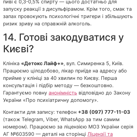
пиві є 0,3-0,5% спирту — цього достатньо для
запуску реакції з дисульфірамом. Крім того, смак та
запах провокують психологічні тригери і збільшують
ризик зриву на справжній алкоголь.
14. Готові закодуватися у
Києві?
Клініка
«Детокс Лайф+»
, вул. Симиренка 5, Київ.
Працюємо цілодобово, лікар приїде на адресу або
прийме у клініці за 40 хвилин по Києву. Перша
консультація і підбір методу — безкоштовно.
Гарантуємо повну
анонімність
відповідно до Закону
України «Про психіатричну допомогу».
Контакти для запису: телефон
+38 (097) 777-11-03
(також Telegram, Viber, WhatsApp за тим самим
номером). Працюємо за ліцензією МОЗ України серія
АГ №603590 — деталі на сторінці
Ліцензії та