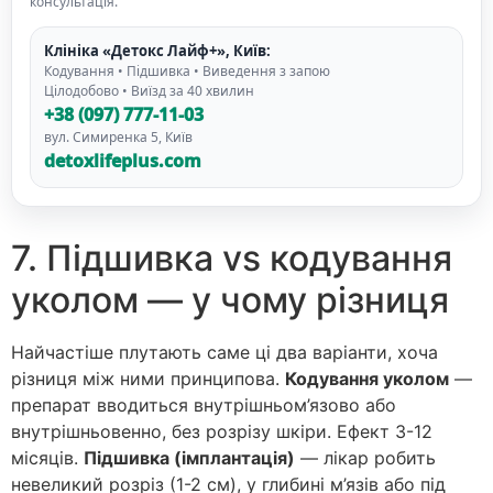
консультація.
Клініка «Детокс Лайф+», Київ:
Кодування • Підшивка • Виведення з запою
Цілодобово • Виїзд за 40 хвилин
+38 (097) 777-11-03
вул. Симиренка 5, Київ
detoxlifeplus.com
7. Підшивка vs кодування
уколом — у чому різниця
Найчастіше плутають саме ці два варіанти, хоча
різниця між ними принципова.
Кодування уколом
—
препарат вводиться внутрішньом’язово або
внутрішньовенно, без розрізу шкіри. Ефект 3-12
місяців.
Підшивка (імплантація)
— лікар робить
невеликий розріз (1-2 см), у глибині м’язів або під