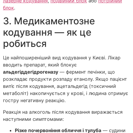
лазерне кодування
,
подвійний блок
або
потрійний
блок
.
3. Медикаментозне
кодування — як це
робиться
Це найпоширеніший вид кодування у Києві. Лікар
вводить препарат, який блокує
альдегіддегідрогеназу
— фермент печінки, що
розкладає продукти розпаду етанолу. Якщо пацієнт
вип’є після кодування, ацетальдегід (токсичний
метаболіт) накопичується у крові, і людина отримує
гостру негативну реакцію.
Реакція на алкоголь після кодування виражається
наступними симптомами:
Різке почервоніння обличчя і тулуба
— судини