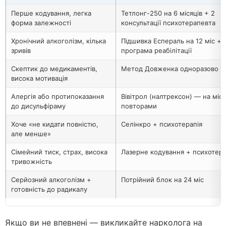
Перше кодування, легка
Тетлонг-250 на 6 місяців + 2
форма залежності
консультації психотерапевта
Хронічний алкоголізм, кілька
Підшивка Еспераль на 12 міс +
зривів
програма реабілітації
Скептик до медикаментів,
Метод Довженка одноразово
висока мотивація
Алергія або протипоказання
Вівітрол (налтрексон) — на міся
до дисульфіраму
повторами
Хоче «не кидати повністю,
Селінкро + психотерапія
але менше»
Сімейний тиск, страх, висока
Лазерне кодування + психотера
тривожність
Серйозний алкоголізм +
Потрійний блок на 24 міс
готовність до радикалу
Якщо ви не впевнені — викликайте нарколога на