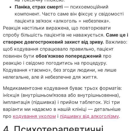
Паніка, страх смерті
— психоемоційний
компонент. Часто саме він фіксує у свідомості
пацієнта зв’язок «алкоголь = небезпека».
Реакція настільки виражена, що повторювати
спробу більшість пацієнтів не наважується.
Саме це і
створює довгостроковий захист від зриву.
Важливо:
щоб кодування спрацювало правильно, пацієнт
повинен бути
обов’язково попереджений
про
реакцію і свідомо погодитись на процедуру.
Кодування «таємно», без згоди людини, не лише
нелегальне, але й небезпечне для життя.
Медикаментозне кодування буває трьох форматів:
ін’єкція (внутрішньом’язова або внутрішньовенна),
імплантація (підшивка) і прийом таблеток. Усі три
варіанти ми надаємо в нашій клініці — детальніше
про
кодування уколом
і
підшивку від алкоголізму
.
4. Психотерапевтичні