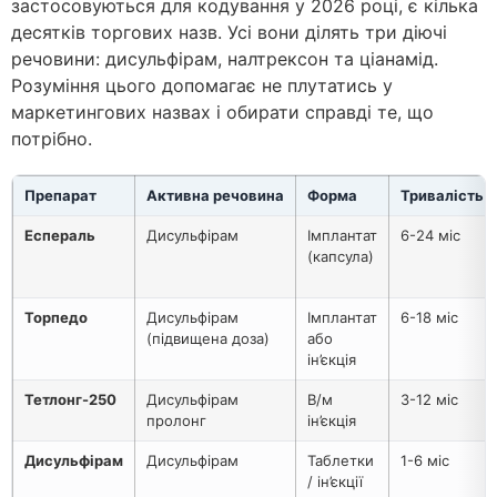
застосовуються для кодування у 2026 році, є кілька
десятків торгових назв. Усі вони ділять три діючі
речовини: дисульфірам, налтрексон та ціанамід.
Розуміння цього допомагає не плутатись у
маркетингових назвах і обирати справді те, що
потрібно.
Препарат
Активна речовина
Форма
Тривалість
Еспераль
Дисульфірам
Імплантат
6-24 міс
(капсула)
Торпедо
Дисульфірам
Імплантат
6-18 міс
(підвищена доза)
або
ін’єкція
Тетлонг-250
Дисульфірам
В/м
3-12 міс
пролонг
ін’єкція
Дисульфірам
Дисульфірам
Таблетки
1-6 міс
/ ін’єкції