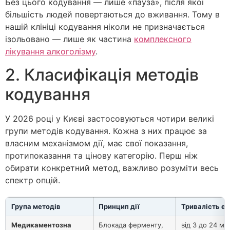
Без цього кодування — лише «пауза», після якої
більшість людей повертаються до вживання. Тому в
нашій клініці кодування ніколи не призначається
ізольовано — лише як частина
комплексного
лікування алкоголізму
.
2. Класифікація методів
кодування
У 2026 році у Києві застосовуються чотири великі
групи методів кодування. Кожна з них працює за
власним механізмом дії, має свої показання,
протипоказання та цінову категорію. Перш ніж
обирати конкретний метод, важливо розуміти весь
спектр опцій.
Група методів
Принцип дії
Тривалість е
Медикаментозна
Блокада ферменту,
від 3 до 24 міс