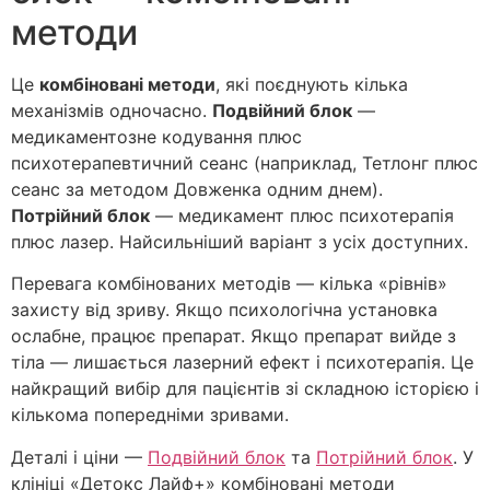
методи
Це
комбіновані методи
, які поєднують кілька
механізмів одночасно.
Подвійний блок
—
медикаментозне кодування плюс
психотерапевтичний сеанс (наприклад, Тетлонг плюс
сеанс за методом Довженка одним днем).
Потрійний блок
— медикамент плюс психотерапія
плюс лазер. Найсильніший варіант з усіх доступних.
Перевага комбінованих методів — кілька «рівнів»
захисту від зриву. Якщо психологічна установка
ослабне, працює препарат. Якщо препарат вийде з
тіла — лишається лазерний ефект і психотерапія. Це
найкращий вибір для пацієнтів зі складною історією і
кількома попередніми зривами.
Деталі і ціни —
Подвійний блок
та
Потрійний блок
. У
клініці «Детокс Лайф+» комбіновані методи