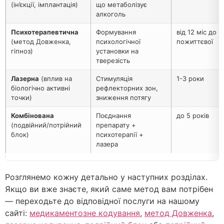
(ін’єкції, імплантація)
що метаболізує
алкоголь
Психотерапевтична
Формування
від 12 міс до
(метод Довженка,
психологічної
пожиттєвої
гіпноз)
установки на
тверезість
Лазерна
(вплив на
Стимуляція
1-3 роки
біологічно активні
рефлекторних зон,
точки)
зниження потягу
Комбінована
Поєднання
до 5 років
(подвійний/потрійний
препарату +
блок)
психотерапії +
лазера
Розглянемо кожну детально у наступних розділах.
Якщо ви вже знаєте, який саме метод вам потрібен
— переходьте до відповідної послуги на нашому
сайті:
медикаментозне кодування
,
метод Довженка
,