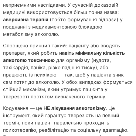
неприємними наслідками. У сучасній доказовій
медицині використовується більш точна назва:
аверсивна терапія
(тобто формування відрази) у
поєднанні з медикаментозною блокадою
метаболізму алкоголю.
Спрощено принцип такий: пацієнту або вводять
препарат, який робить
навіть мінімальну кількість
алкоголю токсичною
для організму (нудота,
тахікардія, паніка, різке падіння тиску), або
працюють із психікою — так, щоб у пацієнта зник
сам потяг до алкоголю. У обох випадках формується
стійкий механізм, який утримує пацієнта у
тверезості протягом визначеного терміну.
Кодування — це
НЕ лікування алкоголізму
. Це
інструмент, який гарантує тверезість на певний
термін, поки пацієнт паралельно проходить
психотерапію, реабілітацію та соціальну адаптацію.