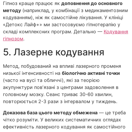
Гіпноз краще працює як
доповнення до основного
методу
(наприклад, у комбінації з медикаментозним
кодуванням), ніж як самостійне лікування. У клініці
«Детокс Лайф+» ми застосовуємо гіпнотерапію у
складі комплексних програм. Детально —
Кодування
гіпнозом
.
5. Лазерне кодування
Метод, побудований на впливі лазерного променя
низької інтенсивності на
біологічно активні точки
(часто на вусі та обличчі), які за теорією
акупунктури повʼязані з центрами задоволення в
головному мозку. Сеанс триває 30-60 хвилин,
повторюється 2-3 рази з інтервалом у тиждень.
Доказова база цього методу обмежена
— це треба
чітко розуміти. У великих систематичних оглядах
ефективність лазерного кодування як самостійного