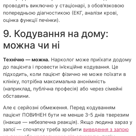
проводять виключно у стаціонарі, з обов’язковою
попередньою діагностикою (ЕКГ, аналізи крові,
оцінка функції печінки).
9. Кодування на дому:
можна чи ні
Технічно — можна.
Нарколог може приїхати додому
до пацієнта і провести ін’єкційне кодування. Це
підходить, коли пацієнт фізично не може поїхати в
клініку, потрібна максимальна анонімність
(наприклад, публічна професія) або через сімейні
обставини.
Але є серйозні обмеження. Перед кодуванням
пацієнт ПОВИНЕН бути не менше 3-5 днів тверезим
(інакше — небезпечна реакція). Якщо людина зараз у
запої — спочатку треба зробити
виведення з запою