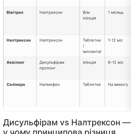
Вівітрол
Налтрексон
В/м
1 місяць
ін’єкція
Налтрексон
Налтрексон
Таблетки
1-12 міс
/
імплантат
Аквілонг
Дисульфірам
Ін’єкція
6-12 міс
пролонг
Селінкро
Налмефен
Таблетки
На вимогу
Дисульфірам vs Налтрексон —
у чому принципова різниця