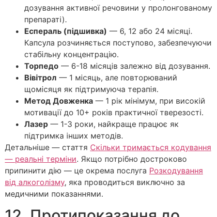
дозування активної речовини у пролонгованому
препараті).
Еспераль (підшивка)
— 6, 12 або 24 місяці.
Капсула розчиняється поступово, забезпечуючи
стабільну концентрацію.
Торпедо
— 6-18 місяців залежно від дозування.
Вівітрол
— 1 місяць, але повторюваний
щомісяця як підтримуюча терапія.
Метод Довженка
— 1 рік мінімум, при високій
мотивації до 10+ років практичної тверезості.
Лазер
— 1-3 роки, найкраще працює як
підтримка інших методів.
Детальніше — стаття
Скільки тримається кодування
— реальні терміни
. Якщо потрібно достроково
припинити дію — це окрема послуга
Розкодування
від алкоголізму
, яка проводиться виключно за
медичними показаннями.
12. Протипоказання до