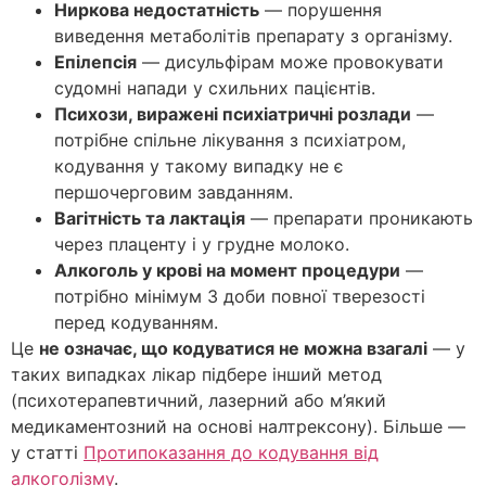
Ниркова недостатність
— порушення
виведення метаболітів препарату з організму.
Епілепсія
— дисульфірам може провокувати
судомні напади у схильних пацієнтів.
Психози, виражені психіатричні розлади
—
потрібне спільне лікування з психіатром,
кодування у такому випадку не є
першочерговим завданням.
Вагітність та лактація
— препарати проникають
через плаценту і у грудне молоко.
Алкоголь у крові на момент процедури
—
потрібно мінімум 3 доби повної тверезості
перед кодуванням.
Це
не означає, що кодуватися не можна взагалі
— у
таких випадках лікар підбере інший метод
(психотерапевтичний, лазерний або м’який
медикаментозний на основі налтрексону). Більше —
у статті
Протипоказання до кодування від
алкоголізму
.