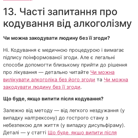
13. Часті запитання про
кодування від алкоголізму
Чи можна закодувати людину без її згоди?
Ні. Кодування є медичною процедурою і вимагає
підпису поінформованої згоди. Але є легальні
способи допомогти близькому прийти до рішення
про лікування — детально читайте
Чи можна
вилікувати алкоголіка без його згоди
та
Чи можна
закодувати людину без її згоди
.
Що буде, якщо випити після кодування?
Залежно від методу — від легкого нездужання (у
випадку налтрексону) до гострого стану з
небезпекою для життя (у випадку дисульфіраму).
Деталі — у статті
Що буде, якщо випити після