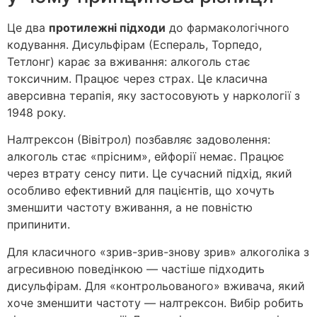
Це два
протилежні підходи
до фармакологічного
кодування. Дисульфірам (Еспераль, Торпедо,
Тетлонг) карає за вживання: алкоголь стає
токсичним. Працює через страх. Це класична
аверсивна терапія, яку застосовують у наркології з
1948 року.
Налтрексон (Вівітрол) позбавляє задоволення:
алкоголь стає «прісним», ейфорії немає. Працює
через втрату сенсу пити. Це сучасний підхід, який
особливо ефективний для пацієнтів, що хочуть
зменшити частоту вживання, а не повністю
припинити.
Для класичного «зрив-зрив-знову зрив» алкоголіка з
агресивною поведінкою — частіше підходить
дисульфірам. Для «контрольованого» вживача, який
хоче зменшити частоту — налтрексон. Вибір робить