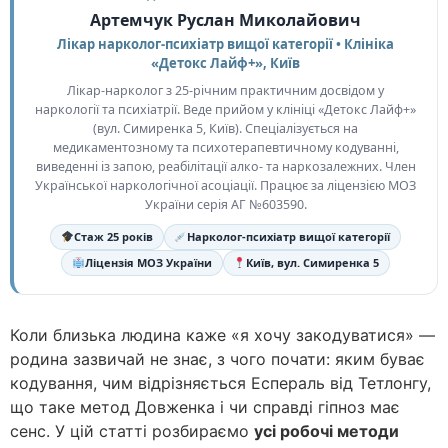
Артемчук Руслан Миколайович
Лікар нарколог-психіатр вищої категорії • Клініка
«Детокс Лайф+», Київ
Лікар-нарколог з 25-річним практичним досвідом у
наркології та психіатрії. Веде прийом у клініці «Детокс Лайф+»
(вул. Симиренка 5, Київ). Спеціалізується на
медикаментозному та психотерапевтичному кодуванні,
виведенні із запою, реабілітації алко- та наркозалежних. Член
Української наркологічної асоціації. Працює за ліцензією МОЗ
України серія АГ №603590.
Стаж 25 років
Нарколог-психіатр вищої категорії
Ліцензія МОЗ України
Київ, вул. Симиренка 5
Коли близька людина каже «я хочу закодуватися» —
родина зазвичай не знає, з чого почати: яким буває
кодування, чим відрізняється Еспераль від Тетлонгу,
що таке метод Довженка і чи справді гіпноз має
сенс. У цій статті розбираємо
усі робочі методи