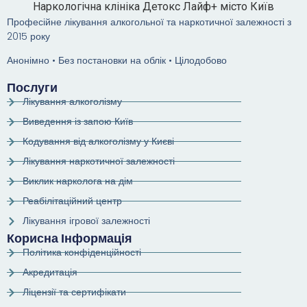
Наркологічна клініка Детокс Лайф+ місто Київ
Професійне лікування алкогольної та наркотичної залежності з
2015 року
Анонімно • Без постановки на облік • Цілодобово
Послуги
Лікування алкоголізму
Виведення із запою Київ
Кодування від алкоголізму у Києві
Лікування наркотичної залежності
Виклик нарколога на дім
Реабілітаційний центр
Лікування ігрової залежності
Корисна Інформація
Політика конфіденційності
Акредитація
Ліцензії та сертифікати