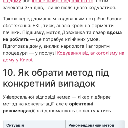
на дому
або
крапельницю від алкоголю
, потім
зачекати 3-5 днів, і лише після цього кодуватися.
Також перед домашнім кодуванням потрібне базове
обстеження: ЕКГ, тиск, аналіз крові на ферменти
печінки. Підшивку, метод Довженка та лазер
вдома
не роблять
— це потребує клінічних умов.
Підготовка дому, виклик нарколога і алгоритм
процедури — у послузі
Кодування від алкоголізму на
дому у Києві
.
10. Як обрати метод під
конкретний випадок
Універсальної відповіді немає — лікар підбирає
метод на консультації, але є
орієнтовні
рекомендації
, які допомагають зорієнтуватись.
Ситуація
Рекомендований метод