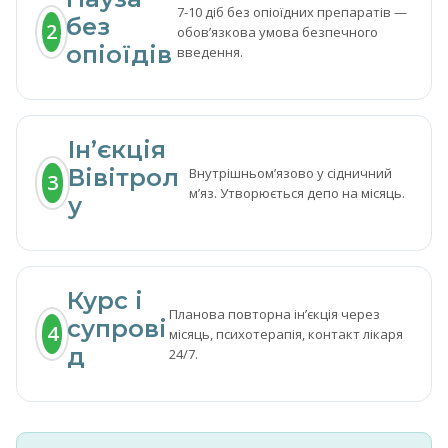
7-10 діб без опіоїдних препаратів —
без
2
обовʼязкова умова безпечного
опіоїдів
введення.
Інʼєкція
Вівітрол
Внутрішньомʼязово у сідничний
3
мʼяз. Утворюється депо на місяць.
у
Курс і
Планова повторна інʼєкція через
супрові
4
місяць, психотерапія, контакт лікаря
д
24/7.