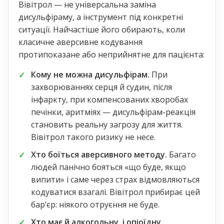
Вівітрол — не універсальна заміна
дисульфіраму, а інструмент під конкретні
ситуації. Найчастіше його обирають, коли
класичне аверсивне кодування
протипоказане або неприйнятне для пацієнта:
Кому не можна дисульфірам.
При
захворюваннях серця й судин, після
інфаркту, при компенсованих хворобах
печінки, аритміях — дисульфірам-реакція
становить реальну загрозу для життя.
Вівітрол такого ризику не несе.
Хто боїться аверсивного методу.
Багато
людей панічно бояться «що буде, якщо
випити» і саме через страх відмовляються
кодуватися взагалі. Вівітрол прибирає цей
бар’єр: ніякого отруєння не буде.
Хто має й алкогольну, і опіоїдну