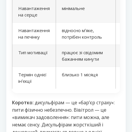
Навантаження
мінімальне
висо
на серце
Навантаження
відносно мʼяке,
знач
на печінку
потрібен контроль
Тип мотивації
працює зі свідомим
прац
бажанням кинути
Термін однієї
близько 1 місяця
від 6
інʼєкції
Коротко:
дисульфірам — це «барʼєр страху»:
пити фізично небезпечно. Вівітрол — це
«вимикач задоволення»: пити можна, але
немає сенсу. Дисульфірам жорсткіший і