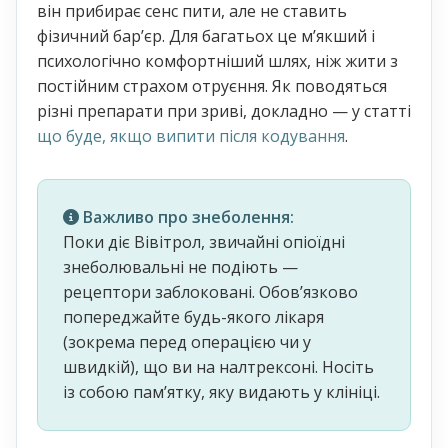
він прибирає сенс пити, але не ставить
фізичний барʼєр. Для багатьох це м’якший і
психологічно комфортніший шлях, ніж жити з
постійним страхом отруєння. Як поводяться
різні препарати при зриві, докладно — у статті
що буде, якщо випити після кодування
.
Важливо про знеболення:
Поки діє Вівітрол, звичайні опіоїдні
знеболювальні не подіють —
рецептори заблоковані. Обовʼязково
попереджайте будь-якого лікаря
(зокрема перед операцією чи у
швидкій), що ви на налтрексоні. Носіть
із собою памʼятку, яку видають у клініці.