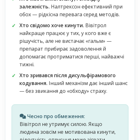
залежність.
Налтрексон ефективний при
обох — рідкісна перевага серед методів.
Хто свідомо хоче кинути.
Вівітрол
найкраще працює у тих, у кого вже є
рішучість, але не вистачає «гальм» —
препарат прибирає задоволення й
допомагає протриматися перші, найважчі
тижні.
Хто зривався після дисульфірамового
кодування.
Інший механізм дає інший шанс
— без звикання до «обходу» страху.
Чесно про обмеження:
Вівітрол не утримує силою. Якщо
людина зовсім не мотивована кинути,
відсутність отруєння може зіграти