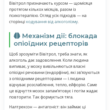
Вівітрол призначають курсом — щомісяця
протягом кількох місяців, разом із
психотерапією. Огляд усіх підходів — на
сторінці
кодування від алкоголізму
.
Механізм дії: блокада
опіоїдних рецепторів
Щоб зрозуміти Вівітрол, треба знати, як
алкоголь дає задоволення. Коли людина
випиває, у мозку вивільняються власні
опіоїдні речовини (ендорфіни), які звʼязуються
з опіоїдними рецепторами — і людина
відчуває розслаблення, тепло, ейфорію. Саме
це відчуття мозок запамʼятовує і потім жадає
повторити. Так формується тяга.
Налтрексон — антагоніст: він займає ці