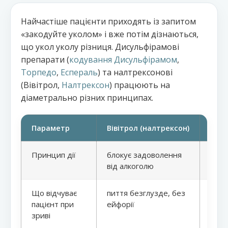
Найчастіше пацієнти приходять із запитом
«закодуйте уколом» і вже потім дізнаються,
що укол уколу різниця. Дисульфірамові
препарати (
кодування Дисульфірамом
,
Торпедо
,
Еспераль
) та налтрексонові
(Вівітрол,
Налтрексон
) працюють на
діаметрально різних принципах.
Параметр
Вівітрол (налтрексон)
Дису
Принцип дії
блокує задоволення
викл
від алкоголю
Що відчуває
пиття безглузде, без
важк
пацієнт при
ейфорії
стра
зриві