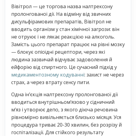
Вівітрол — це торгова назва налтрексону
пролонгованої дії. На відміну від звичних
дисульфірамових препаратів, Вівітрол не
вводить організм у стан хімічної загрози: він
не отруює і не лякає реакцією на алкоголь.
Замість цього препарат працює на рівні мозку
— блокує опіоїдні рецептори, через які
людина зазвичай відчуває задоволення й
ейфорію від спиртного. Це сучасний підхід у
медикаментозному кодуванні
: захист не через
страх, а через втрату сенсу пити.
Одна інʼєкція налтрексону пролонгованої дії
вводиться внутрішньомʼязово у сідничний
мʼяз і утворює депо, з якого діюча речовина
рівномірно вивільняється близько місяця. Уся
процедура триває 20-30 хвилин, без розрізу й
госпіталізації. Для стійкого результату