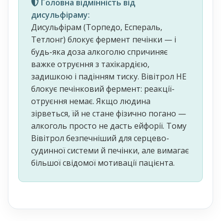
Головна відмінність від
дисульфіраму:
Дисульфірам (Торпедо, Еспераль,
Тетлонг) блокує фермент печінки — і
будь-яка доза алкоголю спричиняє
важке отруєння з тахікардією,
задишкою і падінням тиску. Вівітрол НЕ
блокує печінковий фермент: реакції-
отруєння немає. Якщо людина
зірветься, їй не стане фізично погано —
алкоголь просто не дасть ейфорії. Тому
Вівітрол безпечніший для серцево-
судинної системи й печінки, але вимагає
більшої свідомої мотивації пацієнта.