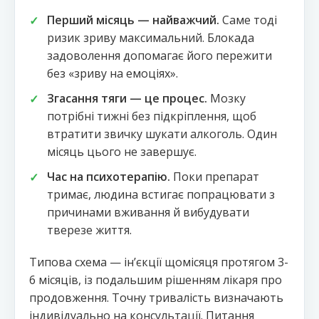
Перший місяць — найважчий.
Саме тоді
ризик зриву максимальний. Блокада
задоволення допомагає його пережити
без «зриву на емоціях».
Згасання тяги — це процес.
Мозку
потрібні тижні без підкріплення, щоб
втратити звичку шукати алкоголь. Один
місяць цього не завершує.
Час на психотерапію.
Поки препарат
тримає, людина встигає попрацювати з
причинами вживання й вибудувати
тверезе життя.
Типова схема — інʼєкції щомісяця протягом 3-
6 місяців, із подальшим рішенням лікаря про
продовження. Точну тривалість визначають
індивідуально на консультації. Питання