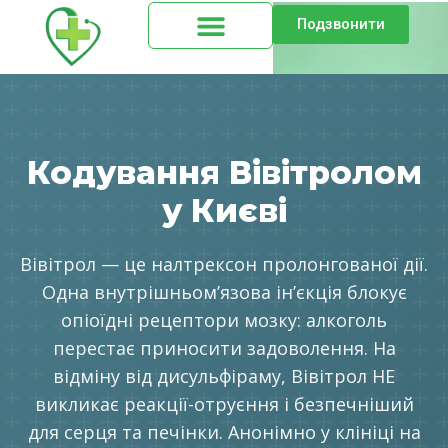
Подзвонити
Кодування Вівітролом
у Києві
Вівітрол — це налтрексон пролонгованої дії.
Одна внутрішньомʼязова інʼєкція блокує
опіоїдні рецептори мозку: алкоголь
перестає приносити задоволення. На
відміну від дисульфіраму, Вівітрол НЕ
викликає реакції-отруєння і безпечніший
для серця та печінки. Анонімно у клініці на