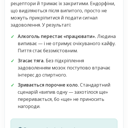
рецептори й тримає їх закритими. Ендорфіни,
що виділяються після випитого, просто не
можуть прикріпитися й подати сигнал
задоволення. У результаті:
Алкоголь перестає «працювати».
Людина
випиває — і не отримує очікуваного кайфу.
Пиття стає беззмістовним.
Згасає тяга.
Без підкріплення
задоволенням мозок поступово втрачає
інтерес до спиртного.
Зривається порочне коло.
Стандартний
сценарій «випив одну — захотілося ще»
переривається, бо «ще» не приносить
нагороди.