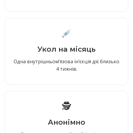
Укол на місяць
Одна внутрішньомʼязова інʼєкція діє близько
4 тижнів.
🕵️
Анонімно