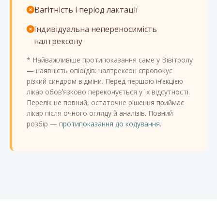
Вагітність і період лактації
Індивідуальна непереносимість
налтрексону
* Найважливіше протипоказання саме у Вівітролу
— наявність опіоїдів: налтрексон спровокує
різкий синдром відміни. Перед першою інʼєкцією
лікар обовʼязково переконується у їх відсутності.
Перелік не повний, остаточне рішення приймає
лікар після очного огляду й аналізів. Повний
розбір —
протипоказання до кодування
.