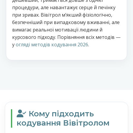
дешевший, тримається довше з однієї
процедури, але навантажує серце й печінку
при зривах. Вівітрол мʼякший фізіологічно,
безпечніший при випадковому вживанні, але
вимагає реальної мотивації людини й
курсового підходу. Порівняння всіх методів —
у
огляді методів кодування 2026
.
Кому підходить
кодування Вівітролом