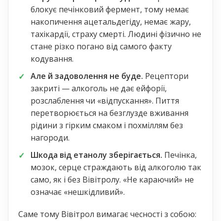
блокує печінковий фермент, тому немає
накопичення ацетальдегіду, немає жару,
тахікардії, страху смерті. Людині фізично не
стане різко погано від самого факту
кодування.
Але й задоволення не буде.
Рецептори
закриті — алкоголь не дає ейфорії,
розслаблення чи «відпускання». Пиття
перетворюється на безглузде вживання
рідини з гірким смаком і похміллям без
нагороди.
Шкода від етанолу зберігається.
Печінка,
мозок, серце страждають від алкоголю так
само, як і без Вівітролу. «Не караючий» не
означає «нешкідливий».
Саме тому Вівітрол вимагає чесності з собою: