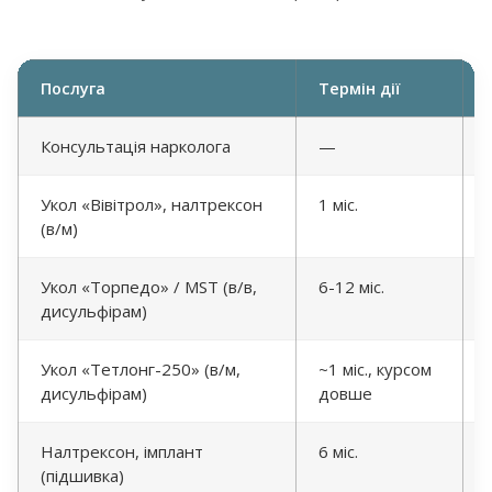
Послуга
Термін дії
Консультація нарколога
—
Укол «Вівітрол», налтрексон
1 міс.
(в/м)
Укол «Торпедо» / MST (в/в,
6-12 міс.
дисульфірам)
Укол «Тетлонг-250» (в/м,
~1 міс., курсом
дисульфірам)
довше
Налтрексон, імплант
6 міс.
(підшивка)