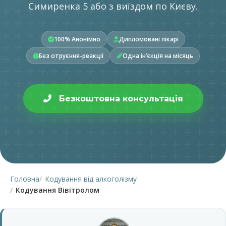
Симиренка 5 або з виїздом по Києву.
100% Анонімно
Дипломовані лікарі
Без отруєння-реакції
Одна інʼєкція на місяць
Безкоштовна консультація
Головна
Кодування від алкоголізму
Кодування Вівітролом