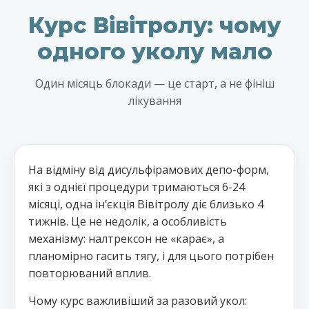
Курс Вівітролу: чому
одного уколу мало
Один місяць блокади — це старт, а не фініш
лікування
На відміну від дисульфірамових депо-форм,
які з однієї процедури тримаються 6-24
місяці, одна інʼєкція Вівітролу діє близько 4
тижнів. Це не недолік, а особливість
механізму: налтрексон не «карає», а
планомірно гасить тягу, і для цього потрібен
повторюваний вплив.
Чому курс важливіший за разовий укол: