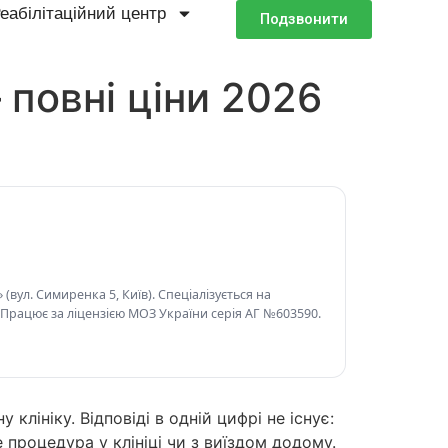
еабілітаційний центр
Подзвонити
 повні ціни 2026
(вул. Симиренка 5, Київ). Спеціалізується на
 Працює за ліцензією МОЗ України серія АГ №603590.
клініку. Відповіді в одній цифрі не існує:
е процедура у клініці чи з виїздом додому.