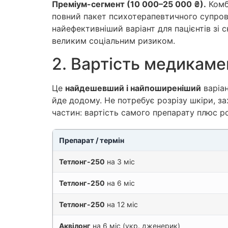
Преміум-сегмент (10 000–25 000 ₴).
Комб
повний пакет психотерапевтичного супрово
найефективніший варіант для пацієнтів зі
великим соціальним ризиком.
2. Вартість медикамен
Це
найдешевший і найпоширеніший
варіан
йде додому. Не потребує розрізу шкіри, з
частин: вартість самого препарату плюс ро
Препарат / термін
Тетлонг-250
на 3 міс
Тетлонг-250
на 6 міс
Тетлонг-250
на 12 міс
Аквілонг
на 6 міс (укр. дженерик)