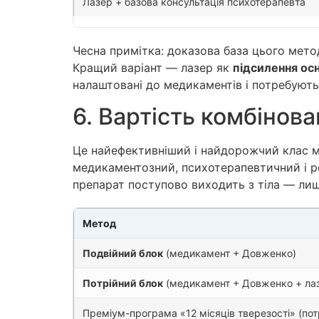
Лазер + базова консультація психотерапевта
Чесна примітка: доказова база цього мето
Кращий варіант — лазер як
підсилення ос
налаштовані до медикаментів і потребуют
6. Вартість комбінова
Це найефективніший і найдорожчий клас ме
медикаментозний, психотерапевтичний і р
препарат поступово виходить з тіла — лиш
Метод
Подвійний блок
(медикамент + Довженко)
Потрійний блок
(медикамент + Довженко + ла
Преміум-програма «12 місяців тверезості» (пот