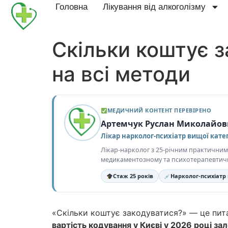
Головна
Лікування від алкоголізму
Скільки коштує з
на всі методи
МЕДИЧНИЙ КОНТЕНТ ПЕРЕВІРЕНО
Артемчук Руслан Миколайо
Лікар нарколог-психіатр вищої катег
Лікар-нарколог з 25-річним практичним до
медикаментозному та психотерапевтичном
Стаж 25 років
Нарколог-психіатр 
«Скільки коштує закодуватися?» — це питанн
вартість кодування у Києві у 2026 році за