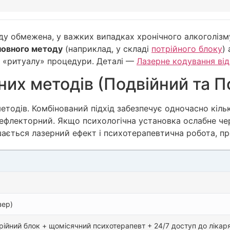
ду обмежена, у важких випадках хронічного алкоголізму 
новного методу
(наприклад, у складі
потрійного блоку
)
ь «ритуалу» процедури. Деталі —
Лазерне кодування від
них методів (Подвійний та П
тодів. Комбінований підхід забезпечує одночасно кільк
ефлекторний. Якщо психологічна установка ослабне чер
ається лазерний ефект і психотерапевтична робота, пр
зер)
рійний блок + щомісячний психотерапевт + 24/7 доступ до лікар