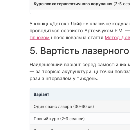
Курс психотерапевтичного кодування
(3-5 сеа
У клініці «Детокс Лайф+» класичне кодув
проводиться особисто Артемчуком Р.М. — с
гіпнозом
і пояснювальна стаття
Метод Дов
5. Вартість лазерног
Найдешевший варіант серед самостійних мет
— за теорією акупунктури, ці точки пов’я
рази з інтервалом у тиждень.
Варіант
Один сеанс лазера (30-60 хв)
Повний курс (2-3 сеанси)