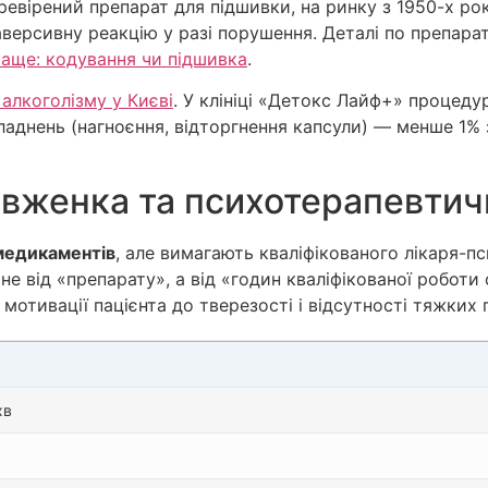
ревірений препарат для підшивки, на ринку з 1950-х ро
аверсивну реакцію у разі порушення. Деталі по препар
аще: кодування чи підшивка
.
 алкоголізму у Києві
. У клініці «Детокс Лайф+» процед
кладнень (нагноєння, відторгнення капсули) — менше 1%
овженка та психотерапевтич
медикаментів
, але вимагають кваліфікованого лікаря-п
не від «препарату», а від «годин кваліфікованої роботи
 мотивації пацієнта до тверезості і відсутності тяжких 
хв