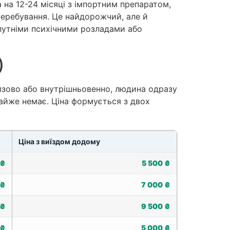
а на 12-24 місяці з імпортним препаратом,
перебування. Це найдорожчий, але й
упутніми психічними розладами або
)
язово або внутрішньовенно, людина одразу
майже немає. Ціна формується з двох
Ціна з виїздом додому
 ₴
5 500 ₴
 ₴
7 000 ₴
 ₴
9 500 ₴
 ₴
5 000 ₴