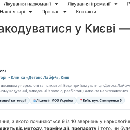
Лікування наркоманії
Лікування ігроманії
Р
Наші лікарі
Про нас
Контакти
акодуватися у Києві —
вич
орії • Клініка «Детокс Лайф+», Київ
свідом у наркології та психіатрії. Веде прийом у клініці «Детокс Лайф+» 
у кодуванні, виведенні із запою, реабілітації алко- та наркозалежних.
вищої категорії
Ліцензія МОЗ України
Київ, вул. Симиренка 5
я, з якого починаються 9 із 10 звернень у наркологічну 
лежить від методу, терміну дії, препарату
і того, чи буд