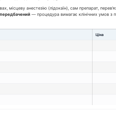
х, місцеву анестезію (лідокаїн), сам препарат, перев’я
 передбачений
— процедура вимагає клінічних умов з 
Ціна