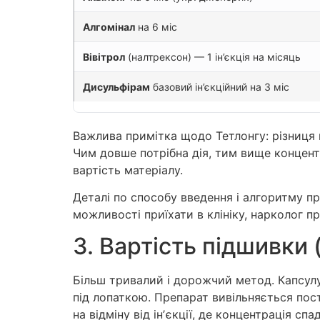
Алгомінал
на 6 міс
Вівітрол
(налтрексон) — 1 ін’єкція на місяць
Дисульфірам
базовий ін’єкційний на 3 міс
Важлива примітка щодо Тетлонгу: різниця в 
Чим довше потрібна дія, тим вище концент
вартість матеріалу.
Деталі по способу введення і алгоритму 
можливості приїхати в клініку, нарколог п
3. Вартість підшивки 
Більш тривалий і дорожчий метод. Капсул
під лопаткою. Препарат вивільняється пост
на відміну від інʼєкції, де концентрація сп