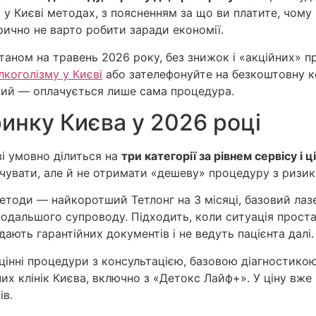
 у Києві методах, з поясненням за що ви платите, чому ц
рично не варто робити заради економії.
таном на травень 2026 року, без знижок і «акційних» п
лкоголізму у Києві
або зателефонуйте на безкоштовну 
ний — оплачується лише сама процедура.
 ринку Києва у 2026 році
і умовно ділиться на
три категорії за рівнем сервісу і ц
чувати, але й не отримати «дешеву» процедуру з ризик
етоди — найкоротший Тетлонг на 3 місяці, базовий лазер
ез подальшого супроводу. Підходить, коли ситуація прос
дають гарантійних документів і не ведуть пацієнта далі.
інні процедури з консультацією, базовою діагностикою 
х клінік Києва, включно з «Детокс Лайф+». У ціну вже 
ів.