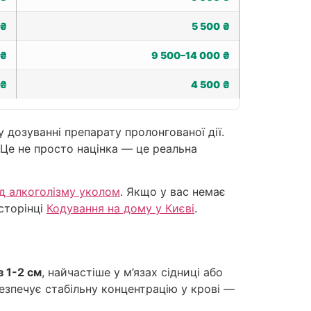
 ₴
5 500 ₴
 ₴
9 500–14 000 ₴
 ₴
4 500 ₴
у дозуванні препарату пролонгованої дії.
 Це не просто націнка — це реальна
ід алкоголізму уколом
. Якщо у вас немає
 сторінці
Кодування на дому у Києві
.
 1-2 см
, найчастіше у м’язах сідниці або
безпечує стабільну концентрацію у крові —