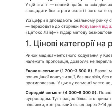
У цій статті — повний прайс по всіх діючих
заощадити без втрати якості і чого катего
Усі цифри відповідають реальному ринку с
— переходьте до сторінки
Кодування від а
«Детокс Лайф+» підбір методу безкоштов
1. Цінові категорії на
Ринок медикаментозного кодування у Києв
належить пропозиція, дозволяє не перепла
Економ-сегмент (1 700–3 500 ₴).
Базові м
повноцінної консультації, без аналізів, б
протипоказань. У цьому сегменті часто не 
Середній сегмент (4 000–8 000 ₴).
Повноц
супроводом. Тут працює більшість приватни
підшивки, контрольний огляд через 7-14 дн