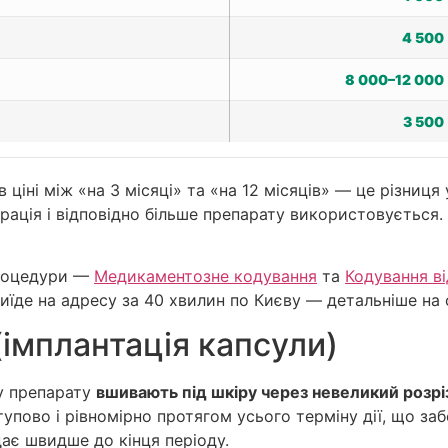
4 500
8 000–12 000
3 500
ціні між «на 3 місяці» та «на 12 місяців» — це різниця 
рація і відповідно більше препарату використовується.
процедури —
Медикаментозне кодування
та
Кодування в
риїде на адресу за 40 хвилин по Києву — детальніше на
(імплантація капсули)
у препарату
вшивають під шкіру через невеликий розріз
упово і рівномірно протягом усього терміну дії, що за
адає швидше до кінця періоду.