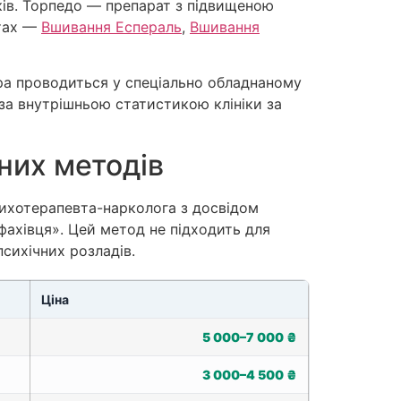
ків. Торпедо — препарат з підвищеною
атах —
Вшивання Еспераль
,
Вшивання
ура проводиться у спеціально обладнаному
 за внутрішньою статистикою клініки за
них методів
сихотерапевта-нарколога з досвідом
 фахівця». Цей метод не підходить для
психічних розладів.
Ціна
5 000–7 000 ₴
3 000–4 500 ₴