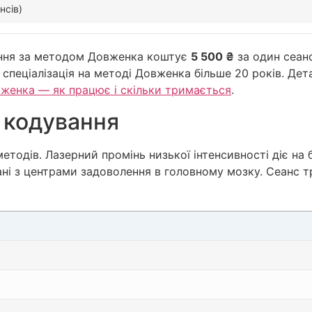
нсів)
ання за методом Довженка коштує
5 500 ₴
за один сеанс
пеціалізація на методі Довженка більше 20 років. Дет
женка — як працює і скільки тримається
.
о кодування
одів. Лазерний промінь низької інтенсивності діє на бі
зані з центрами задоволення в головному мозку. Сеанс 