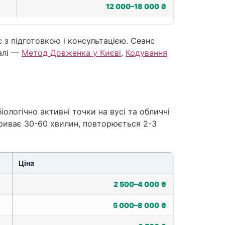
12 000–18 000 ₴
 з підготовкою і консультацією. Сеанс
алі —
Метод Довженка у Києві
,
Кодування
ологічно активні точки на вусі та обличчі
триває 30-60 хвилин, повторюється 2-3
Ціна
2 500–4 000 ₴
5 000–8 000 ₴