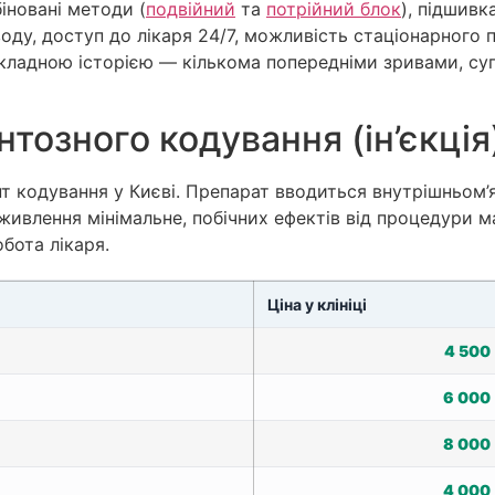
іновані методи (
подвійний
та
потрійний блок
), підшивк
ду, доступ до лікаря 24/7, можливість стаціонарного 
 складною історією — кількома попередніми зривами, с
тозного кодування (ін’єкція
т кодування у Києві. Препарат вводиться внутрішньом’
аживлення мінімальне, побічних ефектів від процедури 
бота лікаря.
Ціна у клініці
4 500
6 000
8 000
4 000