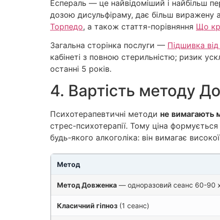
Еспераль — це найвідоміший і найбільш пе
дозою дисульфіраму, дає більш виражену 
Торпедо
, а також стаття-порівняння
Що кр
Загальна сторінка послуги —
Підшивка від
кабінеті з повною стерильністю; ризик ус
останні 5 років.
4. Вартість методу Д
Психотерапевтичні методи
не вимагають 
стрес-психотерапії. Тому ціна формується 
будь-якого алкоголіка: він вимагає високої
Метод
Метод Довженка
— одноразовий сеанс 60-90 
Класичний гіпноз
(1 сеанс)