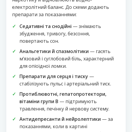
електролітний баланс. До схеми додають
препарати за показаннями:
Седативні та снодійні
— знімають
збудження, тривогу, безсоння,
повертають сон.
Анальгетики й спазмолітики
— гасять
мʼязовий і суглобовий біль, характерний
для опіоїдної ломки.
Препарати для серця і тиску
—
стабілізують пульс і артеріальний тиск.
Протиблювотні, гепатопротектори,
вітаміни групи В
— підтримують
травлення, печінку й нервову систему.
Антидепресанти й нейролептики
— за
показаннями, коли в картині