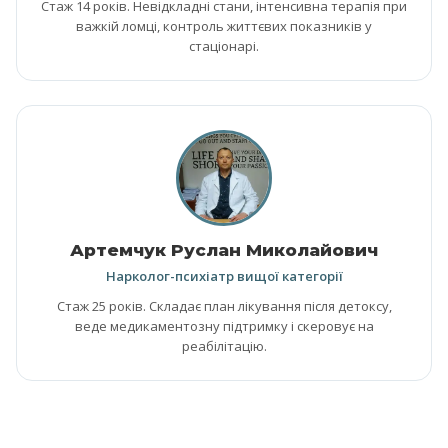
Стаж 14 років. Невідкладні стани, інтенсивна терапія при
важкій ломці, контроль життєвих показників у
стаціонарі.
Артемчук Руслан Миколайович
Нарколог-психіатр вищої категорії
Стаж 25 років. Складає план лікування після детоксу,
веде медикаментозну підтримку і скеровує на
реабілітацію.