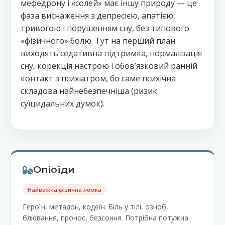
мефедрону і «солей» має іншу природу — це
фаза виснаження з депресією, апатією,
тривогою і порушенням сну, без типового
«фізичного» болю. Тут на перший план
виходять седативна підтримка, нормалізація
сну, корекція настрою і обовʼязковий ранній
контакт з психіатром, бо саме психічна
складова найнебезпечніша (ризик
суїцидальних думок).
Опіоїди
Найважча фізична ломка
Героїн, метадон, кодеїн. Біль у тілі, озноб,
блювання, пронос, безсоння. Потрібна потужна