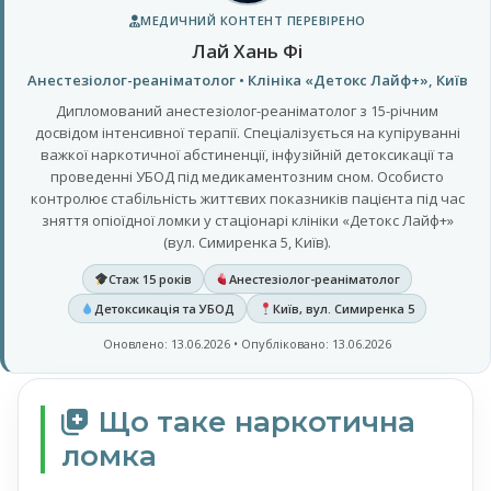
МЕДИЧНИЙ КОНТЕНТ ПЕРЕВІРЕНО
Лай Хань Фі
Анестезіолог-реаніматолог • Клініка «Детокс Лайф+», Київ
Дипломований анестезіолог-реаніматолог з 15-річним
досвідом інтенсивної терапії. Спеціалізується на купіруванні
важкої наркотичної абстиненції, інфузійній детоксикації та
проведенні УБОД під медикаментозним сном. Особисто
контролює стабільність життєвих показників пацієнта під час
зняття опіоїдної ломки у стаціонарі клініки «Детокс Лайф+»
(вул. Симиренка 5, Київ).
Стаж 15 років
Анестезіолог-реаніматолог
Детоксикація та УБОД
Київ, вул. Симиренка 5
Оновлено: 13.06.2026 • Опубліковано: 13.06.2026
Що таке наркотична
ломка