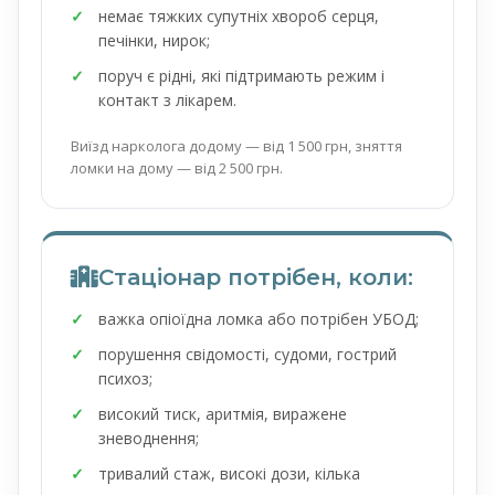
немає тяжких супутніх хвороб серця,
печінки, нирок;
поруч є рідні, які підтримають режим і
контакт з лікарем.
Виїзд нарколога додому — від 1 500 грн, зняття
ломки на дому — від 2 500 грн.
Стаціонар потрібен, коли:
важка опіоїдна ломка або потрібен УБОД;
порушення свідомості, судоми, гострий
психоз;
високий тиск, аритмія, виражене
зневоднення;
тривалий стаж, високі дози, кілька