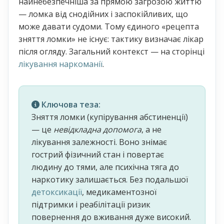
найнебезпечніша за прямою загрозою життю
— ломка від снодійних і заспокійливих, що
може давати судоми. Тому єдиного «рецепта
зняття ломки» не існує: тактику визначає лікар
після огляду. Загальний контекст — на сторінці
лікування наркоманії
.
Ключова теза:
Зняття ломки (купірування абстиненції)
— це
невідкладна допомога
, а не
лікування залежності. Воно знімає
гострий фізичний стан і повертає
людину до тями, але психічна тяга до
наркотику залишається. Без подальшої
детоксикації
, медикаментозної
підтримки і реабілітації ризик
повернення до вживання дуже високий.