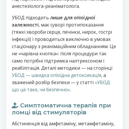
анестезіолога-реаніматолога.
УБОД підходить
лише для опіоїдної
залежності
, має суворі протипоказання
(тяжкі хвороби серця, печінки, нирок, гострі
інфекції) і проводиться виключно в умовах
стаціонару з реанімаційним обладнанням. Це
не «чарівна кнопка»: після процедури так
само потрібні підтримка налтрексоном і
реабілітація. Деталі методики — на сторінці
УБОД — швидка опіоїдна детоксикація
, а
зважений розбір безпеки — у статті
«УБОД:
що це таке, чи безпечно»
.
Симптоматична терапія при
ломці від стимуляторів
Абстиненція від амфетаміну, метамфетаміну,