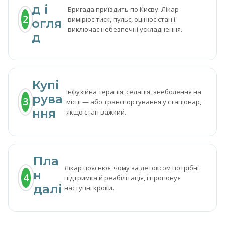
д і
Бригада приїздить по Києву. Лікар
2
вимірює тиск, пульс, оцінює стан і
огля
виключає небезпечні ускладнення.
д
Купі
Інфузійна терапія, седація, знеболення на
рува
3
місці — або транспортування у стаціонар,
ння
якщо стан важкий.
Пла
Лікар пояснює, чому за детоксом потрібні
н
4
підтримка й реабілітація, і пропонує
далі
наступні кроки.