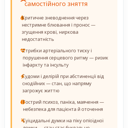
самостійного зняття
Критичне зневоднення через
нестримне блювання і пронос —
згущення крові, ниркова
недостатність
Стрибки артеріального тиску і
порушення серцевого ритму — ризик
інфаркту та інсульту
Судоми і делірій при абстиненції від
снодійних — стан, що напряму
загрожує життю
Гострий психоз, паніка, маячення —
небезпека для пацієнта й оточення
Суїцидальні думки на піку опіоїдної
ломки — стан стає буквально