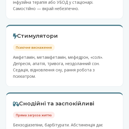
інфузійна терапія або УБОД у стаціонарі.
Самостійно — вкрай небезпечно.
Стимулятори
Психічне виснаження
Амфетамін, метамфетамін, мефедрон, «солі».
Депресія, апатія, тривога, нездоланний сон.
Седація, відновлення сну, рання робота з
психіатром.
Снодійні та заспокійливі
Пряма загроза життю
Бензодіазепіни, барбітурати. Абстиненція дає