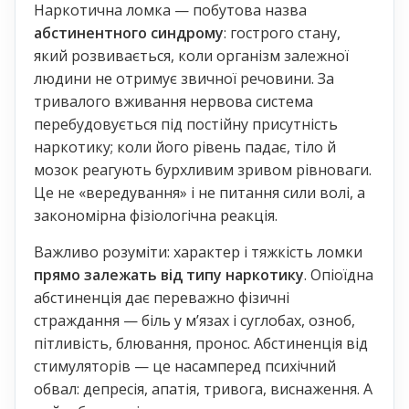
Наркотична ломка — побутова назва
абстинентного синдрому
: гострого стану,
який розвивається, коли організм залежної
людини не отримує звичної речовини. За
тривалого вживання нервова система
перебудовується під постійну присутність
наркотику; коли його рівень падає, тіло й
мозок реагують бурхливим зривом рівноваги.
Це не «вередування» і не питання сили волі, а
закономірна фізіологічна реакція.
Важливо розуміти: характер і тяжкість ломки
прямо залежать від типу наркотику
. Опіоїдна
абстиненція дає переважно фізичні
страждання — біль у мʼязах і суглобах, озноб,
пітливість, блювання, пронос. Абстиненція від
стимуляторів — це насамперед психічний
обвал: депресія, апатія, тривога, виснаження. А