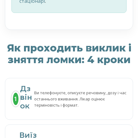
стаціонарі
.
Як проходить виклик і
зняття ломки: 4 кроки
Дз
Ви телефонуєте, описуєте речовину, дозу і час
він
1
останнього вживання. Лікар оцінює
ок
терміновість і формат.
Виїз