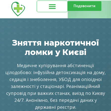
Подзвонити
Зняття наркотичної
ломки у Києві
Медичне купірування абстиненції
цілодобово: інфузійна детоксикація на дому,
седація і знеболення, УБОД для опіоїдної
залежності у стаціонарі. Реанімаційний
супровід при важких станах, виїзд по Києву
24/7. Анонімно, без передачі даних у
державні реєстри.