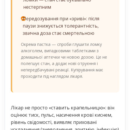
нестерпним
Передозування при «зриві»: після
паузи знижується толерантність,
звична доза стає смертельною
Окрема пастка — спроби глушити ломку
алкоголем, випадковими таблетками з
домашньої аптечки чи новою дозою. Це не
полегшує стан, а додає нові отруєння і
непередбачувані реакції. Купірування має
проходити під наглядом лікаря.
Лікар не просто «ставить крапельницю»: він
оцінює тиск, пульс, насичення крові киснем,
рівень свідомості, виявляє приховані
ускладнення (зневоднення, аритмію, інфекцію)