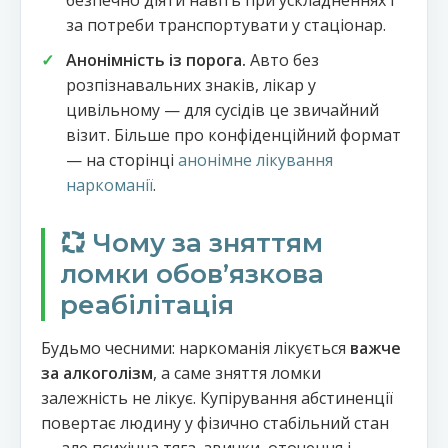
безпечно діяти навіть при ускладненнях і
за потреби транспортувати у стаціонар.
Анонімність із порога.
Авто без
розпізнавальних знаків, лікар у
цивільному — для сусідів це звичайний
візит. Більше про конфіденційний формат
— на сторінці
анонімне лікування
наркоманії
.
Чому за зняттям
ломки обовʼязкова
реабілітація
Будьмо чесними: наркоманія лікується
важче
за алкоголізм
, а саме зняття ломки
залежність не лікує. Купірування абстиненції
повертає людину у фізично стабільний стан