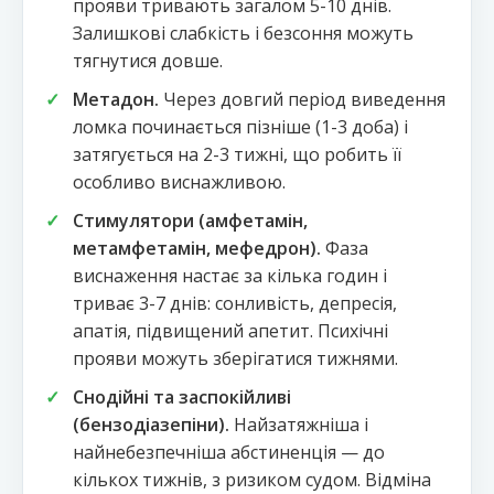
прояви тривають загалом 5-10 днів.
Залишкові слабкість і безсоння можуть
тягнутися довше.
Метадон.
Через довгий період виведення
ломка починається пізніше (1-3 доба) і
затягується на 2-3 тижні, що робить її
особливо виснажливою.
Стимулятори (амфетамін,
метамфетамін, мефедрон).
Фаза
виснаження настає за кілька годин і
триває 3-7 днів: сонливість, депресія,
апатія, підвищений апетит. Психічні
прояви можуть зберігатися тижнями.
Снодійні та заспокійливі
(бензодіазепіни).
Найзатяжніша і
найнебезпечніша абстиненція — до
кількох тижнів, з ризиком судом. Відміна