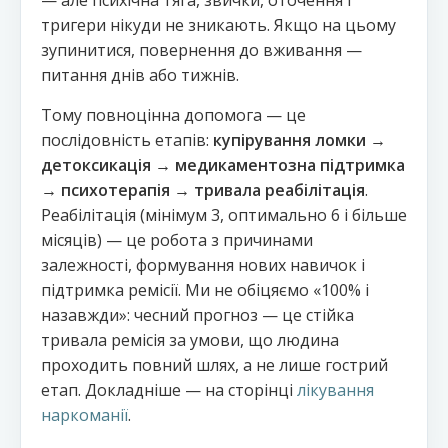
— але психічна тяга, звички, оточення і
тригери нікуди не зникають. Якщо на цьому
зупинитися, повернення до вживання —
питання днів або тижнів.
Тому повноцінна допомога — це
послідовність етапів:
купірування ломки →
детоксикація → медикаментозна підтримка
→ психотерапія → тривала реабілітація
.
Реабілітація (мінімум 3, оптимально 6 і більше
місяців) — це робота з причинами
залежності, формування нових навичок і
підтримка ремісії. Ми не обіцяємо «100% і
назавжди»: чесний прогноз — це стійка
тривала ремісія за умови, що людина
проходить повний шлях, а не лише гострий
етап. Докладніше — на сторінці
лікування
наркоманії
.