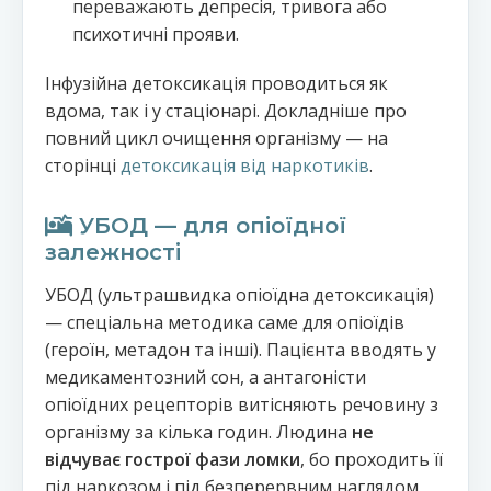
переважають депресія, тривога або
психотичні прояви.
Інфузійна детоксикація проводиться як
вдома, так і у стаціонарі. Докладніше про
повний цикл очищення організму — на
сторінці
детоксикація від наркотиків
.
УБОД — для опіоїдної
залежності
УБОД (ультрашвидка опіоїдна детоксикація)
— спеціальна методика саме для опіоїдів
(героїн, метадон та інші). Пацієнта вводять у
медикаментозний сон, а антагоністи
опіоїдних рецепторів витісняють речовину з
організму за кілька годин. Людина
не
відчуває гострої фази ломки
, бо проходить її
під наркозом і під безперервним наглядом