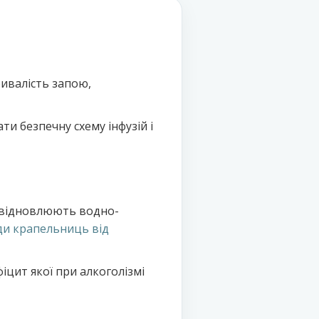
ривалість запою,
ти безпечну схему інфузій і
 відновлюють водно-
ди крапельниць від
іцит якої при алкоголізмі