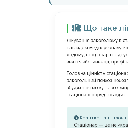
Що таке лі
Лікування алкоголізму в ст
наглядом медперсоналу від 
додому, стаціонар поєднує
зняття абстиненції, профі
Головна цінність стаціона
алкогольний психоз небезп
збудження можуть розвинут
стаціонарі поряд завжди є 
Коротко про головне
Стаціонар — це не «кр