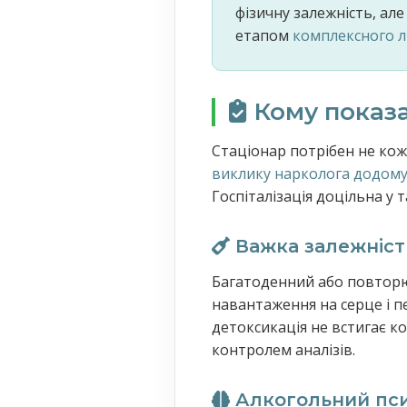
фізичну залежність, ал
етапом
комплексного л
Кому показа
Стаціонар потрібен не ко
виклику нарколога додом
Госпіталізація доцільна у 
Важка залежність
Багатоденний або повторю
навантаження на серце і п
детоксикація не встигає к
контролем аналізів.
Алкогольний псих