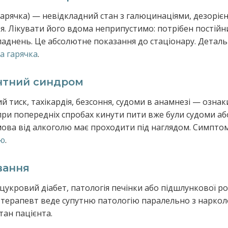
 гарячка) — невідкладний стан з галюцинаціями, дезоріє
. Лікувати його вдома неприпустимо: потрібен постійни
складнень. Це абсолютне показання до стаціонару. Детал
а гарячка
.
нтний синдром
тиск, тахікардія, безсоння, судоми в анамнезі — ознаки
ри попередніх спробах кинути пити вже були судоми або
мова від алкоголю має проходити під наглядом. Симптом
лю
.
вання
, цукровий діабет, патологія печінки або підшлункової 
 терапевт веде супутню патологію паралельно з наркол
тан пацієнта.