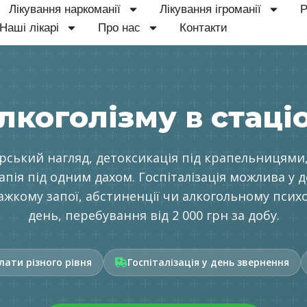
Лікування наркоманії
Лікування ігроманії
Р
Наші лікарі
Про нас
Контакти
лкоголізму в стаціо
рський нагляд, детоксикація під крапельницям
рапія під одним дахом. Госпіталізація можлива у 
ажкому запої, абстиненції чи алкогольному психо
день, перебування від 2 000 грн за добу.
лати різного рівня
Госпіталізація у день звернення