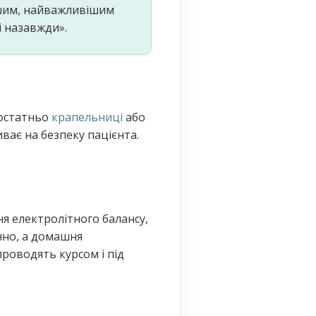
ершим, найважливішим
і назавжди».
достатньо
крапельниці
або
иває на безпеку пацієнта.
я електролітного балансу,
ечно, а домашня
проводять курсом і під