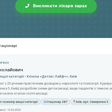
Викликати лікаря зараз
таціонарі
ІРЕНО
иколайович
ищої категорії • Клініка «Детокс Лайф+», Київ
 з 25-річним практичним досвідом у наркології та психіатрії. Курирує
нка 5, Київ): розробляє схеми детоксикації, веде пацієнтів з тяжкою
на всіх етапах госпіталізації.
г-психіатр вищої категорії
Стаціонар 24/7
Київ, вул. Симиренка 5
ано: 13.06.2026