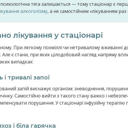
е психологічна тяга залишається — тому стаціонар є п
ікування алкоголізму
, а не самостійним «лікуванням раз 
но лікування у стаціонарі
жному. При легкому похміллі чи нетривалому вживанні 
у
. Але є стани, при яких цілодобовий нагляд напряму впл
таких випадках:
 і тривалі запої
ваний запій виснажує організм: зневоднення, порушенн
ечінку. Самостійно вийти з такого стану важко і небезп
омпенсувати порушення. У стаціонарі інфузійну терапію 
оз і біла гарячка