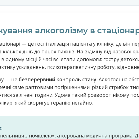
кування алкоголізму в стаціонар
аціонарі — це госпіталізація пацієнта у клініку, де він 
кількох днів до трьох тижнів. На відміну від разової кр
 в одному місці й часі всі етапи допомоги: гостру дето
лактику ускладнень, психотерапевтичну роботу, відновне 
ру — це
безперервний контроль стану
. Алкогольна абс
ечні саме раптовими погіршеннями: різкий стрибок тиску
ися за лічені години. Удома такий розворот нікому помі
лікар, який скоригує терапію негайно.
:
апельниця з ночівлею», а керована медична програма. 