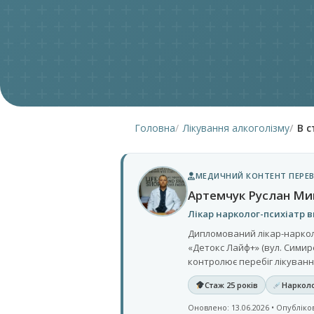
Головна
Лікування алкоголізму
В с
МЕДИЧНИЙ КОНТЕНТ ПЕРЕВ
Артемчук Руслан М
Лікар нарколог-психіатр в
Дипломований лікар-нарколог
«Детокс Лайф+» (вул. Симире
контролює перебіг лікування 
Стаж 25 років
Нарколо
Оновлено: 13.06.2026 • Опубліков