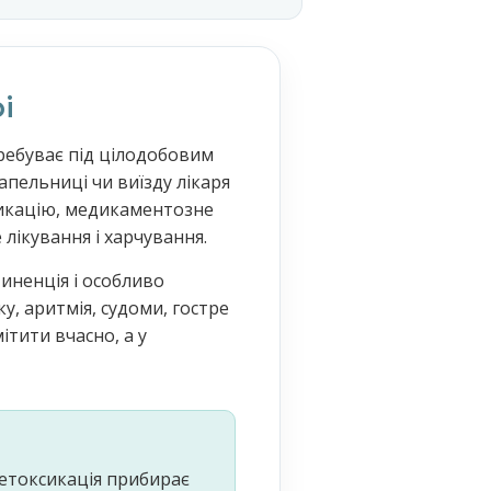
і
перебуває під цілодобовим
апельниці чи виїзду лікаря
ксикацію, медикаментозне
лікування і харчування.
тиненція і особливо
, аритмія, судоми, гостре
тити вчасно, а у
Детоксикація прибирає