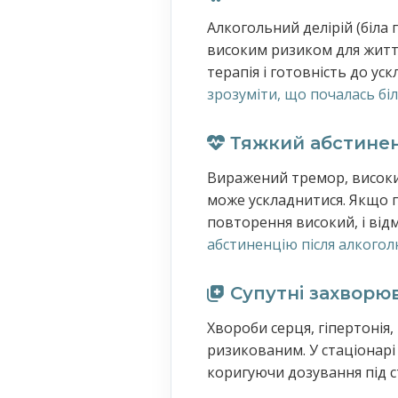
Алкогольний делірій (біла
високим ризиком для життя
терапія і готовність до у
зрозуміти, що почалась біл
Тяжкий абстине
Виражений тремор, високий 
може ускладнитися. Якщо п
повторення високий, і від
абстиненцію після алкого
Супутні захворю
Хвороби серця, гіпертонія
ризикованим. У стаціонарі
коригуючи дозування під с