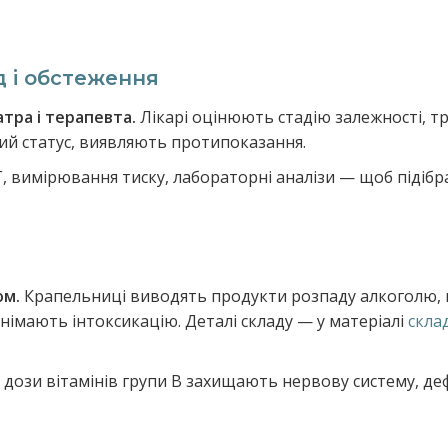
 і обстеження
тра і терапевта.
Лікарі оцінюють стадію залежності, т
ний статус, виявляють протипоказання.
, вимірювання тиску, лабораторні аналізи — щоб підібра
ом.
Крапельниці виводять продукти розпаду алкоголю,
знімають інтоксикацію. Деталі складу — у матеріалі
скла
 дози вітамінів групи B захищають нервову систему, деф