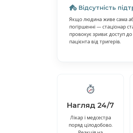
Відсутність під
Якщо людина живе сама аб
погіршенні — стаціонар с
провокує зриви: доступ до 
пацієнта від тригерів.
Нагляд 24/7
Лікар і медсестра
поряд цілодобово.
Реакція на