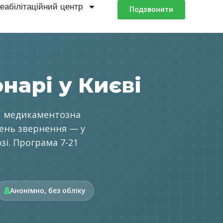
еабілітаційний центр
Подзвонити
нарі у Києві
и, медикаментозна
день звернення — у
зі. Програма 7-21
Анонімно, без обліку