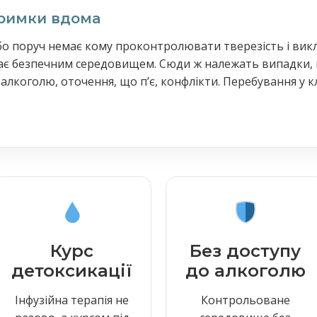
тримки вдома
о поруч немає кому проконтролювати тверезість і вик
тає безпечним середовищем. Сюди ж належать випадки,
алкоголю, оточення, що пʼє, конфлікти. Перебування у к
Курс
Без доступу
детоксикації
до алкоголю
Інфузійна терапія не
Контрольоване