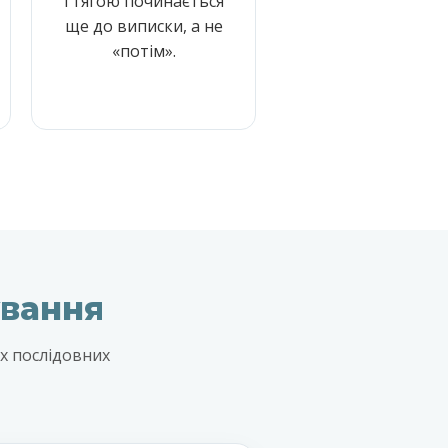
і тягою починається
ще до виписки, а не
«потім».
ування
ох послідовних