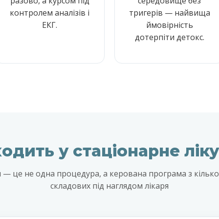
разово, а курсом під
середовище без
контролем аналізів і
тригерів — найвища
ЕКГ.
ймовірність
дотерпіти детокс.
одить у стаціонарне лік
я — це не одна процедура, а керована програма з кільк
складових під наглядом лікаря