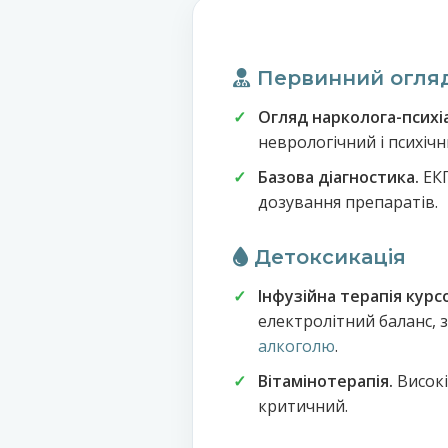
Первинний огляд
Огляд нарколога-психіа
неврологічний і психіч
Базова діагностика.
ЕКГ
дозування препаратів.
Детоксикація
Інфузійна терапія курс
електролітний баланс, 
алкоголю
.
Вітамінотерапія.
Високі
критичний.