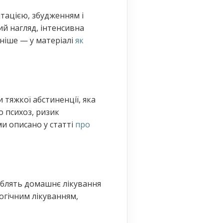
нтацією, збудженням і
й нагляд, інтенсивна
ьніше — у матеріалі
як
 тяжкої абстиненції, яка
 психоз, ризик
и описано у статті
про
роблять домашнє лікування
огічним лікуванням,