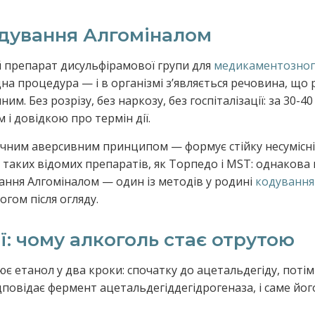
дування Алгоміналом
й препарат дисульфірамової групи для
медикаментозног
дна процедура — і в організмі зʼявляється речовина, щ
им. Без розрізу, без наркозу, без госпіталізації: за 30-
 і довідкою про термін дії.
чним аверсивним принципом — формує стійку несумісніс
таких відомих препаратів, як Торпедо і MST: однакова г
вання Алгоміналом — один із методів у родині
кодування 
гом після огляду.
ї: чому алкоголь стає отрутою
є етанол у два кроки: спочатку до ацетальдегіду, потім
дповідає фермент ацетальдегіддегідрогеназа, і саме йог