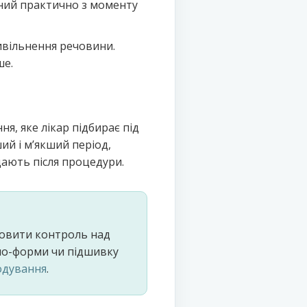
ний практично з моменту
ивільнення речовини.
ше.
ня, яке лікар підбирає під
ий і мʼякший період,
дають після процедури.
новити контроль над
епо-форми чи підшивку
одування
.