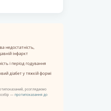
ва недостатність,
авній інфаркт
ність і період годування
вий діабет у тяжкій формі
ротипоказаний, розглядаємо
розбір —
протипоказання до