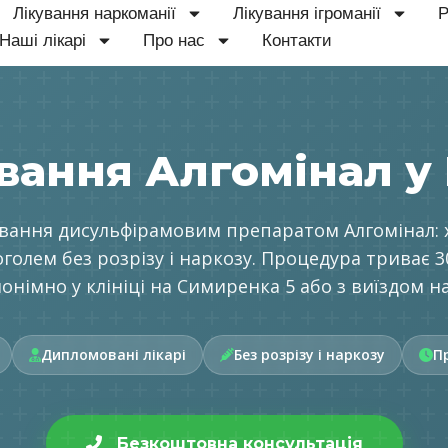
Лікування наркоманії
Лікування ігроманії
Р
Наші лікарі
Про нас
Контакти
вання Алгомінал у 
ування дисульфірамовим препаратом Алгомінал: 
оголем без розрізу і наркозу. Процедура триває 30
Анонімно у клініці на Симиренка 5 або з виїздом н
Дипломовані лікарі
Без розрізу і наркозу
П
Безкоштовна консультація