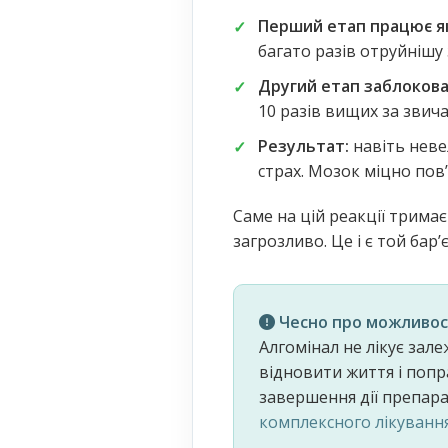
Перший етап працює я
багато разів отруйнішу 
Другий етап заблокова
10 разів вищих за звича
Результат:
навіть неве
страх. Мозок міцно повʼ
Саме на цій реакції тримає
загрозливо. Це і є той бар
Чесно про можливос
Алгомінал не лікує зал
відновити життя і попр
завершення дії препар
комплексного лікування