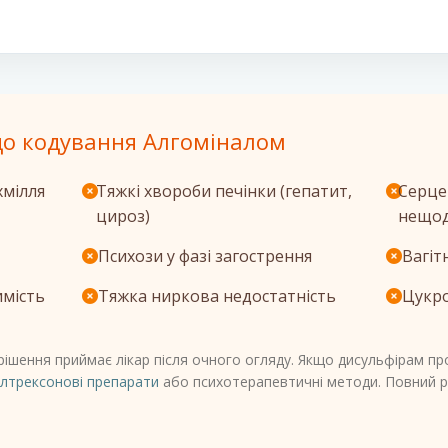
о кодування Алгоміналом
хмілля
Тяжкі хвороби печінки (гепатит,
Серце
цироз)
нещод
Психози у фазі загострення
Вагіт
имість
Тяжка ниркова недостатність
Цукро
рішення приймає лікар після очного огляду. Якщо дисульфірам п
лтрексонові препарати
або психотерапевтичні методи. Повний 