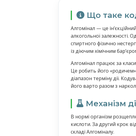
Що таке ко
Алгомінал — це інʼєкційни
алкогольної залежності. О
спиртного фізично нестерпн
із діючим хімічним барʼєром
Алгомінал працює за класи
Це робить його «родичем» 
діапазон терміну дії. Коду
його варто разом з нарколо
Механізм ді
В нормі організм розщеплю
кислоти. За другий крок ві
складі Алгоміналу.