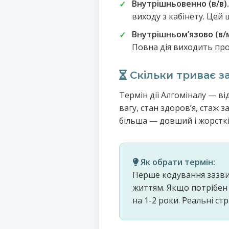
Внутрішньовенно (в/в).
виходу з кабінету. Цей
Внутрішньомʼязово (в/м
Повна дія виходить про
Скільки триває з
Термін дії Алгоміналу — ві
вагу, стан здоровʼя, стаж
більша — довший і жорсткі
Як обрати термін:
Перше кодування зазвич
життям. Якщо потрібен 
на 1-2 роки. Реальні стр