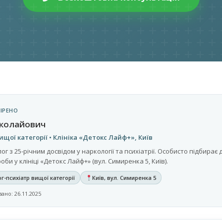
ІРЕНО
иколайович
ищої категорії • Клініка «Детокс Лайф+», Київ
г з 25-річним досвідом у наркології та психіатрії. Особисто підбирає
би у клініці «Детокс Лайф+» (вул. Симиренка 5, Київ).
г-психіатр вищої категорії
Київ, вул. Симиренка 5
ано: 26.11.2025