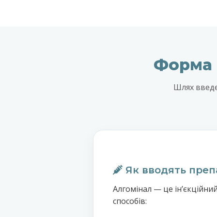
Форма в
Шлях введе
Як вводять преп
Алгомінал — це інʼєкційний
способів: