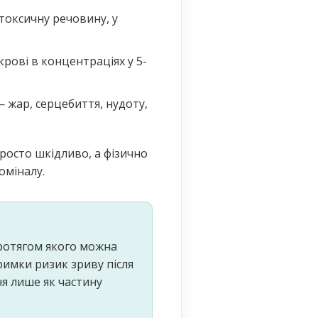
токсичну речовину, у
крові в концентраціях у 5-
 жар, серцебиття, нудоту,
просто шкідливо, а фізично
оміналу.
протягом якого можна
римки ризик зриву після
я лише як частину