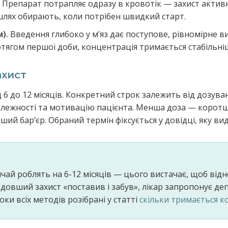
Препарат потрапляє одразу в кровотік — захист актив
 шлях обирають, коли потрібен швидкий старт.
).
Введення глибоко у мʼяз дає поступове, рівномірне в
тягом першої доби, концентрація тримається стабільні
ахист
д 6 до 12 місяців. Конкретний строк залежить від дозуван
 залежності та мотивацію пацієнта. Менша доза — коротш
ший барʼєр. Обраний термін фіксується у довідці, яку ви
ай роблять на 6-12 місяців — цього вистачає, щоб від
довший захист «поставив і забув», лікар запропонує д
оки всіх методів розібрані у статті
скільки тримається к