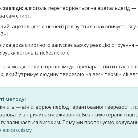
к завжди:
алкоголь перетворюється на ацетальдегід — 
за сам спирт.
ний:
ацетальдегід не нейтралізується і накопичується у 
йні.
лика доза спиртного запускає важку реакцію отруєння —
язує алкоголь із небезпекою.
ться «код»: поки в організмі діє препарат, пити стає не 
ʼєр, який утримує людину тверезою на весь термін дії Алг
ті методу:
ежність — він створює період гарантованої тверезості, 
ацювати з причинами вживання. Без психотерапії і підт
ату залишається високим. Тому ми пропонуємо кодуванн
 алкоголізму
.