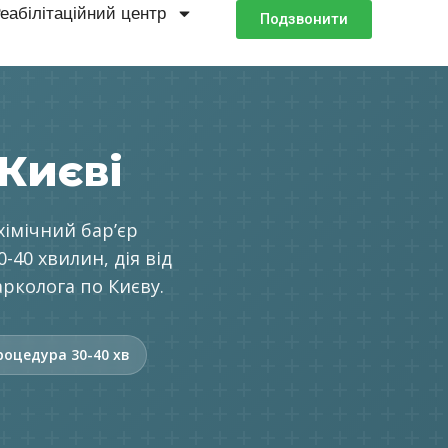
еабілітаційний центр
Подзвонити
Києві
хімічний барʼєр
-40 хвилин, дія від
арколога по Києву.
роцедура 30-40 хв