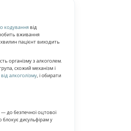
о кодування
від
о робить вживання
40 хвилин пацієнт виходить
ть організму з алкоголем.
рупа, схожий механізм і
від алкоголізму
, і обирати
 — до безпечної оцтової
о блокує дисульфірам у