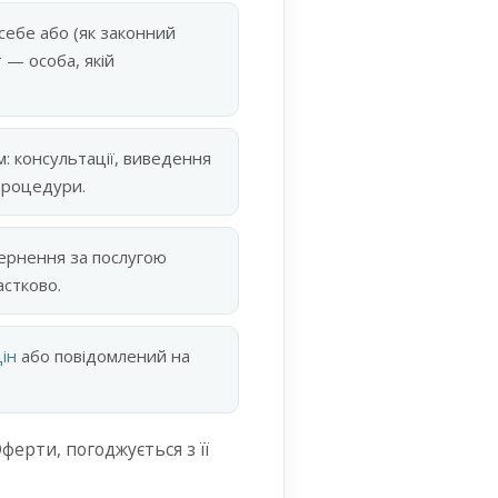
себе або (як законний
 — особа, якій
: консультації, виведення
 процедури.
ернення за послугою
астково.
цін
або повідомлений на
ерти, погоджується з її