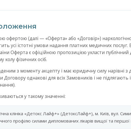
положення
ною офертою (далі — «Оферта» або «Договір») наркологічно
тить усі істотні умови надання платних медичних послуг. Ві
раїни Оферта є офіційною пропозицією укласти публічний 
 колу фізичних осіб.
ладеним з моменту акцепту і має юридичну силу нарівні з
 Договору однакові для всіх Замовників і не підлягають
нання).
вживаються у такому значенні:
чна клініка «Детокс Лайф+» (ДетоксЛайф+), м. Київ, вул. Сими
чного профілю силами дипломованих лікарів вищої та першої к