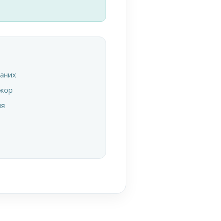
даних
ажор
ня