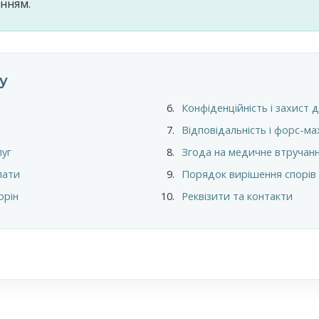
енням.
у
Конфіденційність і захист 
Відповідальність і форс-м
луг
Згода на медичне втручан
лати
Порядок вирішення спорів
орін
Реквізити та контакти