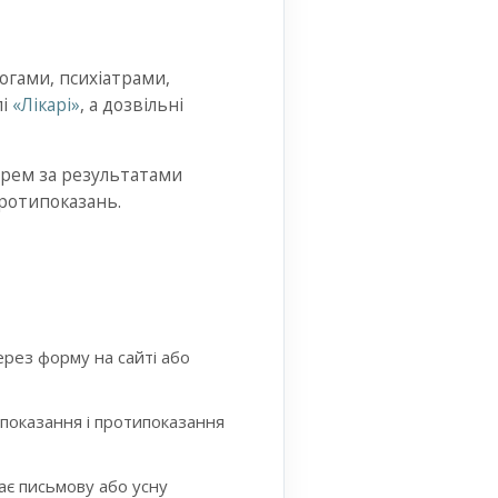
огами, психіатрами,
лі
«Лікарі»
, а дозвільні
карем за результатами
протипоказань.
через форму на сайті або
 показання і протипоказання
ає письмову або усну