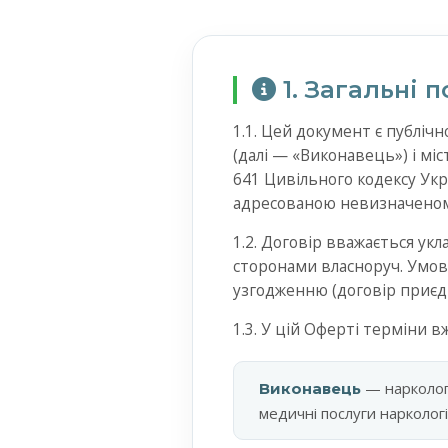
1. Загальні 
1.1. Цей документ є публіч
(далі — «Виконавець») і міс
641 Цивільного кодексу Ук
адресованою невизначеному
1.2. Договір вважається ук
сторонами власноруч. Умови
узгодженню (договір приєд
1.3. У цій Оферті терміни 
— наркологі
Виконавець
медичні послуги наркологі