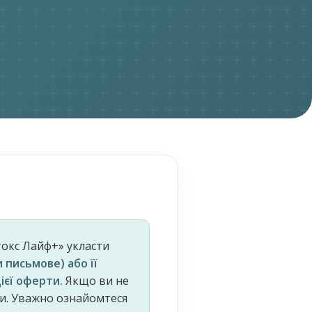
токс Лайф+» укласти
 письмове) або її
ієї оферти.
Якщо ви не
ми. Уважно ознайомтеся