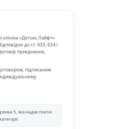
ї клініки «Детокс Лайф+»
дповідно до ст. 633, 634 і
договір приєднання,
 договором, підписаним
 індивідуальному
ренка 5, яка надає платні
атегорії.