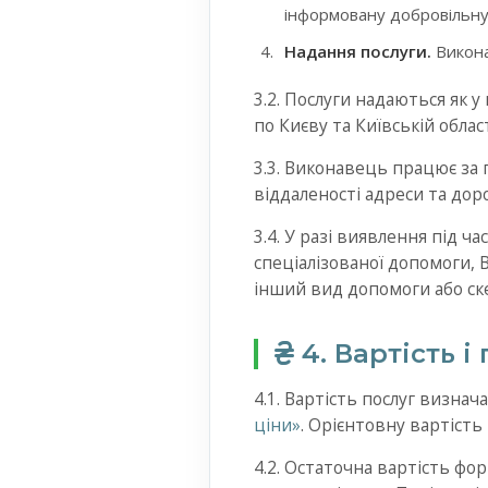
інформовану добровільну 
Надання послуги.
Викона
3.2. Послуги надаються як у 
по Києву та Київській област
3.3. Виконавець працює за 
віддаленості адреси та дор
3.4. У разі виявлення під 
спеціалізованої допомоги,
інший вид допомоги або ске
4. Вартість 
4.1. Вартість послуг визна
ціни»
. Орієнтовну вартіст
4.2. Остаточна вартість фор