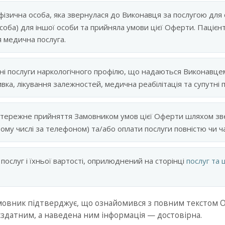
ізична особа, яка звернулася до Виконавця за послугою для 
оба) для іншої особи та прийняла умови цієї Оферти. Пацієнт
 медична послуга.
і послуги наркологічного профілю, що надаються Виконавцем
вка, лікування залежностей, медична реабілітація та супутні
стережне прийняття Замовником умов цієї Оферти шляхом зв
тому числі за телефоном) та/або оплати послуги повністю чи ч
послуг і їхньої вартості, оприлюднений на сторінці
послуг та 
мовник підтверджує, що ознайомився з повним текстом Оф
ієздатним, а наведена ним інформація — достовірна.