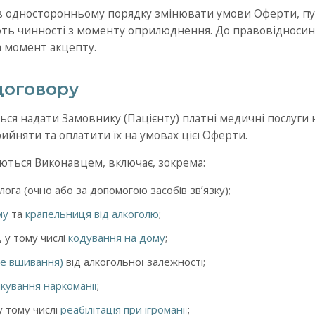
 в односторонньому порядку змінювати умови Оферти, пу
ють чинності з моменту оприлюднення. До правовідносин 
 момент акцепту.
договору
ться надати Замовнику (Пацієнту) платні медичні послуги 
ийняти та оплатити їх на умовах цієї Оферти.
даються Виконавцем, включає, зокрема:
лога (очно або за допомогою засобів звʼязку);
му
та
крапельниця від алкоголю
;
, у тому числі
кодування на дому
;
е вшивання)
від алкогольної залежності;
ікування наркоманії
;
 у тому числі
реабілітація при ігроманії
;