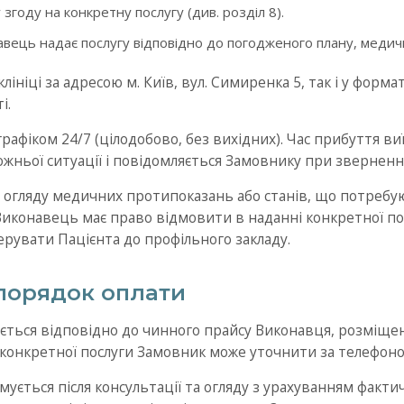
згоду на конкретну послугу (див. розділ 8).
вець надає послугу відповідно до погодженого плану, медични
клініці за адресою м. Київ, вул. Симиренка 5, так і у форм
і.
графіком 24/7 (цілодобово, без вихідних). Час прибуття ви
ожньої ситуації і повідомляється Замовнику при зверненні
час огляду медичних протипоказань або станів, що потребу
 Виконавець має право відмовити в наданні конкретної п
рувати Пацієнта до профільного закладу.
і порядок оплати
чається відповідно до чинного прайсу Виконавця, розміще
ь конкретної послуги Замовник може уточнити за телефон
мується після консультації та огляду з урахуванням фактич