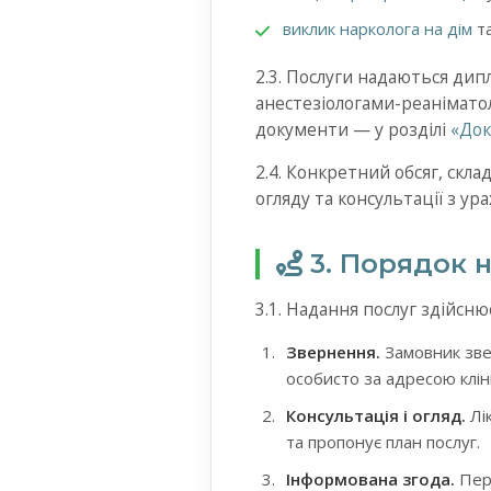
виклик нарколога на дім
т
2.3. Послуги надаються дип
анестезіологами-реанімато
документи — у розділі
«Док
2.4. Конкретний обсяг, скл
огляду та консультації з у
3. Порядок 
3.1. Надання послуг здійснює
Звернення.
Замовник зве
особисто за адресою кліні
Консультація і огляд.
Лік
та пропонує план послуг.
Інформована згода.
Пере