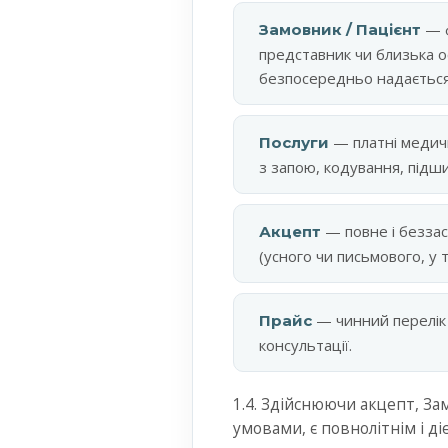
— ф
Замовник / Пацієнт
представник чи близька ос
безпосередньо надається
— платні медичн
Послуги
з запою, кодування, підши
— повне і безза
Акцепт
(усного чи письмового, у 
— чинний перелік 
Прайс
консультації.
1.4. Здійснюючи акцепт, За
умовами, є повнолітнім і д