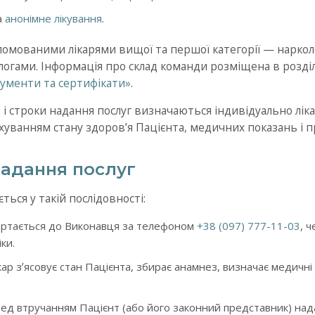
а
анонімне лікування
.
ломованими лікарями вищої та першої категорії — наркол
логами. Інформація про склад команди розміщена в розді
ументи та сертифікати»
.
ад і строки надання послуг визначаються індивідуально лі
рахуванням стану здоровʼя Пацієнта, медичних показань і 
надання послуг
ться у такій послідовності:
ртається до Виконавця за телефоном
+38 (097) 777-11-03
, 
ки.
ар зʼясовує стан Пацієнта, збирає анамнез, визначає медичні
д втручанням Пацієнт (або його законний представник) над