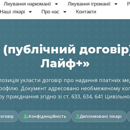
Лікування наркоманії
Лікування ігроманії
Р
Наші лікарі
Про нас
Контакти
(публічний договір
Лайф+»
позиція укласти договір про надання платних ме
рофілю. Документ адресовано необмеженому колу 
у приєднання згідно зі ст. 633, 634, 641 Цивільно
оговір
Конфіденційність
Дипломовані лікарі