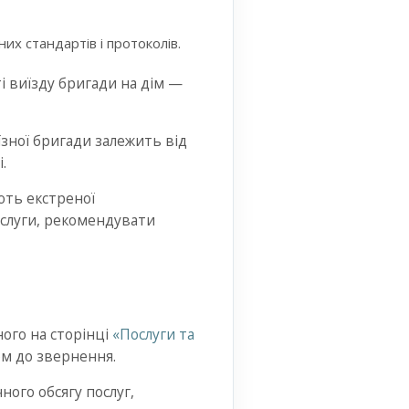
х стандартів і протоколів.
аті виїзду бригади на дім —
їзної бригади залежить від
.
ють екстреної
ослуги, рекомендувати
ного на сторінці
«Послуги та
ом до звернення.
ного обсягу послуг,