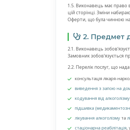
1.5. Виконавець має право
цій сторінці. Зміни набира
Оферти, що була чинною на
2. Предмет 
2.1. Виконавець зобовʼязує
Замовник зобовʼязується пр
2.2. Перелік послуг, що на
консультація лікаря-нарко
виведення з запою на до
кодування від алкоголізму
підшивка (медикаментозн
лікування алкоголізму
та
л
стаціонарна реабілітація
,