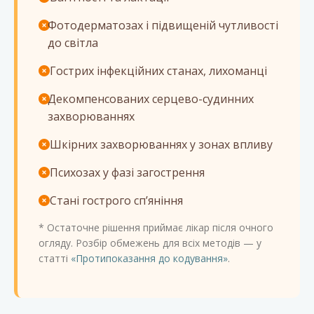
Фотодерматозах і підвищеній чутливості
до світла
Гострих інфекційних станах, лихоманці
Декомпенсованих серцево-судинних
захворюваннях
Шкірних захворюваннях у зонах впливу
Психозах у фазі загострення
Стані гострого спʼяніння
* Остаточне рішення приймає лікар після очного
огляду. Розбір обмежень для всіх методів — у
статті
«Протипоказання до кодування»
.