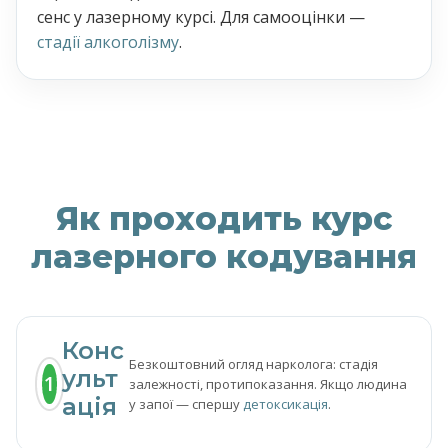
сенс у лазерному курсі. Для самооцінки —
стадії алкоголізму
.
Як проходить курс
лазерного кодування
Конс
Безкоштовний огляд нарколога: стадія
ульт
1
залежності, протипоказання. Якщо людина
ація
у запої — спершу
детоксикація
.