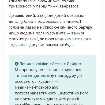
зниження тяги, кращий сон, менше
тривожності у перші тижні тверезості.
Це
заявлений
, а не доведений механізм —
деталі у блоці про доказовість нижче. І
головне: лазер
не створює хімічного барʼєру
.
Якщо людина після курсу випʼє — важкої
фізичної реакції, як після
медикаментозного
кодування
дисульфірамом, не буде.
Позиція клініки «Детокс Лайф+»:
Ми пропонуємо лазерне кодування
тільки як допоміжну процедуру
до
основного лікування —
медикаментозного або
психотерапевтичного. Самостійно його
не призначаємо: для стійкої ремісії
потрібен план — від детоксикації до