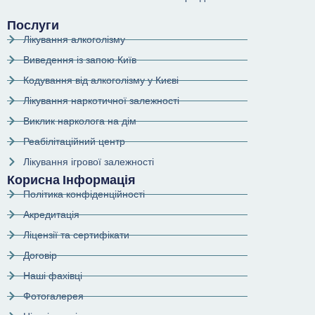
Послуги
Лікування алкоголізму
Виведення із запою Київ
Кодування від алкоголізму у Києві
Лікування наркотичної залежності
Виклик нарколога на дім
Реабілітаційний центр
Лікування ігрової залежності
Корисна Інформація
Політика конфіденційності
Акредитація
Ліцензії та сертифікати
Договір
Наші фахівці
Фотогалерея