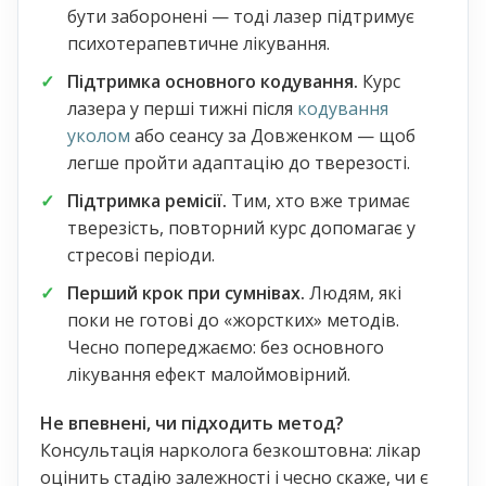
бути заборонені — тоді лазер підтримує
психотерапевтичне лікування.
Підтримка основного кодування.
Курс
лазера у перші тижні після
кодування
уколом
або сеансу за Довженком — щоб
легше пройти адаптацію до тверезості.
Підтримка ремісії.
Тим, хто вже тримає
тверезість, повторний курс допомагає у
стресові періоди.
Перший крок при сумнівах.
Людям, які
поки не готові до «жорстких» методів.
Чесно попереджаємо: без основного
лікування ефект малоймовірний.
Не впевнені, чи підходить метод?
Консультація нарколога безкоштовна: лікар
оцінить стадію залежності і чесно скаже, чи є