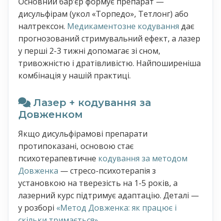
Основний барʼєр формує препарат —
дисульфірам (укол «Торпедо», Тетлонг) або
налтрексон.
Медикаментозне кодування
дає
прогнозований стримувальний ефект, а лазер
у перші 2-3 тижні допомагає зі сном,
тривожністю і дратівливістю. Найпоширеніша
комбінація у нашій практиці.
Лазер + кодування за
Довженком
Якщо дисульфірамові препарати
протипоказані, основою стає
психотерапевтичне
кодування за методом
Довженка
— стресо-психотерапія з
установкою на тверезість на 1-5 років, а
лазерний курс підтримує адаптацію. Деталі —
у розборі
«Метод Довженка: як працює і
скільки тримається»
.