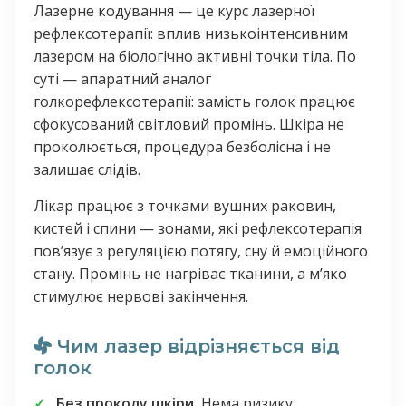
Лазерне кодування — це курс лазерної
рефлексотерапії: вплив низькоінтенсивним
лазером на біологічно активні точки тіла. По
суті — апаратний аналог
голкорефлексотерапії: замість голок працює
сфокусований світловий промінь. Шкіра не
проколюється, процедура безболісна і не
залишає слідів.
Лікар працює з точками вушних раковин,
кистей і спини — зонами, які рефлексотерапія
повʼязує з регуляцією потягу, сну й емоційного
стану. Промінь не нагріває тканини, а мʼяко
стимулює нервові закінчення.
Чим лазер відрізняється від
голок
Без проколу шкіри.
Нема ризику