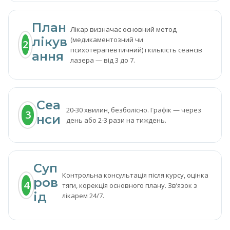
План
Лікар визначає основний метод
лікув
(медикаментозний чи
2
психотерапевтичний) і кількість сеансів
ання
лазера — від 3 до 7.
Сеа
20-30 хвилин, безболісно. Графік — через
3
нси
день або 2-3 рази на тиждень.
Суп
Контрольна консультація після курсу, оцінка
ров
4
тяги, корекція основного плану. Звʼязок з
ід
лікарем 24/7.