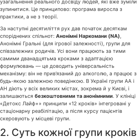
узагальнення реального досвіду людей, які вже зуміли
зупинитися. Це принципово: програма виросла з
практики, а не з теорії.
За наступні десятиліття рух дав початок десяткам
споріднених спільнот:
Анонімні Наркомани (NA)
,
Анонімні Гральні (для ігрової залежності), групи для
співзалежних родичів. Усі вони працюють за тими
самими дванадцятьма кроками з адаптацією
формулювань — це доводить універсальність
механізму: він не прив’язаний до алкоголю, а працює з
будь-якою залежною поведінкою. В Україні групи АА і
АН діють у всіх великих містах, зокрема й у Києві, і
залишаються
безкоштовними та анонімними
. У клініці
«Детокс Лайф+» принципи «12 кроків» інтегровані у
стаціонарну реабілітацію, а після курсу пацієнтів
скеровують у місцеві групи.
2. Суть кожної групи кроків