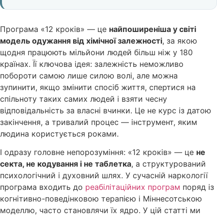
Програма «12 кроків» — це
найпоширеніша у світі
модель одужання від хімічної залежності
, за якою
щодня працюють мільйони людей більш ніж у 180
країнах. Її ключова ідея: залежність неможливо
побороти самою лише силою волі, але можна
зупинити, якщо змінити спосіб життя, спертися на
спільноту таких самих людей і взяти чесну
відповідальність за власні вчинки. Це не курс із датою
закінчення, а тривалий процес — інструмент, яким
людина користується роками.
І одразу головне непорозуміння: «12 кроків» — це
не
секта, не кодування і не таблетка
, а структурований
психологічний і духовний шлях. У сучасній наркології
програма входить до
реабілітаційних програм
поряд із
когнітивно-поведінковою терапією і Міннесотською
моделлю, часто становлячи їх ядро. У цій статті ми