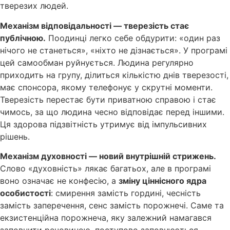
тверезих людей.
Механізм відповідальності — тверезість стає
публічною.
Поодинці легко себе обдурити: «один раз
нічого не станеться», «ніхто не дізнається». У програмі
цей самообман руйнується. Людина регулярно
приходить на групу, ділиться кількістю днів тверезості,
має спонсора, якому телефонує у скрутні моменти.
Тверезість перестає бути приватною справою і стає
чимось, за що людина чесно відповідає перед іншими.
Ця здорова підзвітність утримує від імпульсивних
рішень.
Механізм духовності — новий внутрішній стрижень.
Слово «духовність» лякає багатьох, але в програмі
воно означає не конфесію, а
зміну ціннісного ядра
особистості
: смирення замість гордині, чесність
замість заперечення, сенс замість порожнечі. Саме та
екзистенційна порожнеча, яку залежний намагався