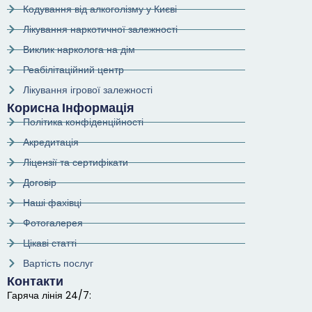
Кодування від алкоголізму у Києві
Лікування наркотичної залежності
Виклик нарколога на дім
Реабілітаційний центр
Лікування ігрової залежності
Корисна Інформація
Політика конфіденційності
Акредитація
Ліцензії та сертифікати
Договір
Наші фахівці
Фотогалерея
Цікаві статті
Вартість послуг
Контакти
Гаряча лінія 24/7: