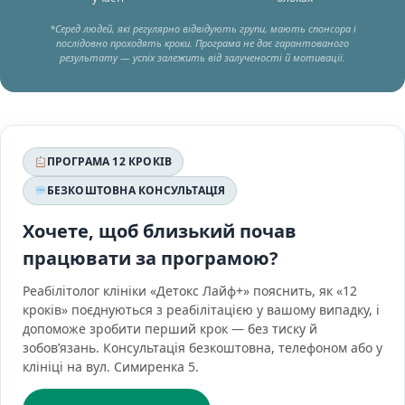
*Серед людей, які регулярно відвідують групи, мають спонсора і
послідовно проходять кроки. Програма не дає гарантованого
результату — успіх залежить від залученості й мотивації.
ПРОГРАМА 12 КРОКІВ
БЕЗКОШТОВНА КОНСУЛЬТАЦІЯ
Хочете, щоб близький почав
працювати за програмою?
Реабілітолог клініки «Детокс Лайф+» пояснить, як «12
кроків» поєднуються з реабілітацією у вашому випадку, і
допоможе зробити перший крок — без тиску й
зобов’язань. Консультація безкоштовна, телефоном або у
клініці на вул. Симиренка 5.