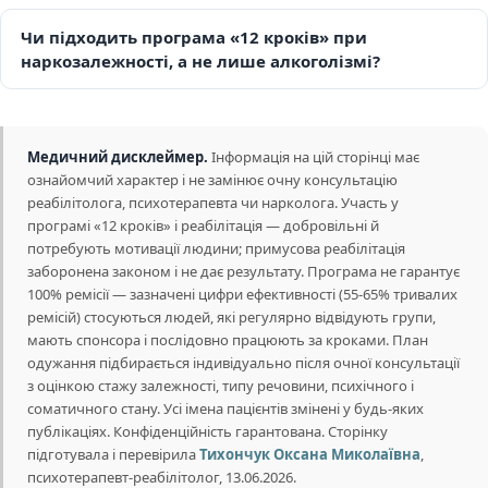
Чи підходить програма «12 кроків» при
наркозалежності, а не лише алкоголізмі?
Медичний дисклеймер.
Інформація на цій сторінці має
ознайомчий характер і не замінює очну консультацію
реабілітолога, психотерапевта чи нарколога. Участь у
програмі «12 кроків» і реабілітація — добровільні й
потребують мотивації людини; примусова реабілітація
заборонена законом і не дає результату. Програма не гарантує
100% ремісії — зазначені цифри ефективності (55-65% тривалих
ремісій) стосуються людей, які регулярно відвідують групи,
мають спонсора і послідовно працюють за кроками. План
одужання підбирається індивідуально після очної консультації
з оцінкою стажу залежності, типу речовини, психічного і
соматичного стану. Усі імена пацієнтів змінені у будь-яких
публікаціях. Конфіденційність гарантована. Сторінку
підготувала і перевірила
Тихончук Оксана Миколаївна
,
психотерапевт-реабілітолог, 13.06.2026.