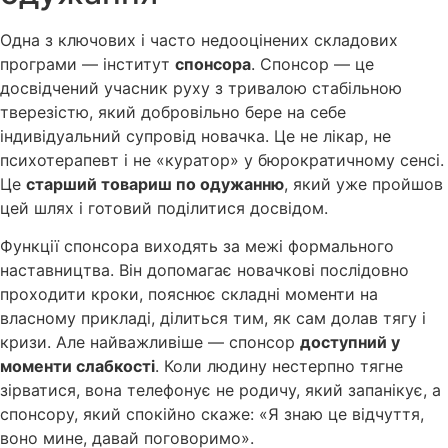
Одна з ключових і часто недооцінених складових
програми — інститут
спонсора
. Спонсор — це
досвідчений учасник руху з тривалою стабільною
тверезістю, який добровільно бере на себе
індивідуальний супровід новачка. Це не лікар, не
психотерапевт і не «куратор» у бюрократичному сенсі.
Це
старший товариш по одужанню
, який уже пройшов
цей шлях і готовий поділитися досвідом.
Функції спонсора виходять за межі формального
наставництва. Він допомагає новачкові послідовно
проходити кроки, пояснює складні моменти на
власному прикладі, ділиться тим, як сам долав тягу і
кризи. Але найважливіше — спонсор
доступний у
моменти слабкості
. Коли людину нестерпно тягне
зірватися, вона телефонує не родичу, який запанікує, а
спонсору, який спокійно скаже: «Я знаю це відчуття,
воно мине, давай поговоримо».