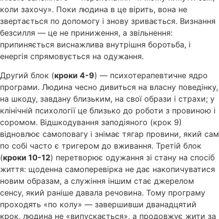
коли захочу». Поки людина в це вірить, вона не
звертається по допомогу і знову зривається. Визнання
безсилля — це не приниження, а звільнення:
припиняється виснажлива внутрішня боротьба, і
енергія спрямовується на одужання.
Другий блок (
кроки 4-9
) — психотерапевтичне ядро
програми. Людина чесно дивиться на власну поведінку,
на шкоду, завдану близьким, на свої образи і страхи; у
клінічній психології це близько до роботи з провиною і
соромом. Відшкодування заподіяного (крок 9)
відновлює самоповагу і знімає тягар провини, який сам
по собі часто є тригером до вживання. Третій блок
(
кроки 10-12
) перетворює одужання зі стану на спосіб
життя: щоденна самоперевірка не дає накопичуватися
новим образам, а служіння іншим стає джерелом
сенсу, який раніше давала речовина. Тому програму
проходять «по колу» — завершивши дванадцятий
крок, людина не «випускається», а продовжує жити за