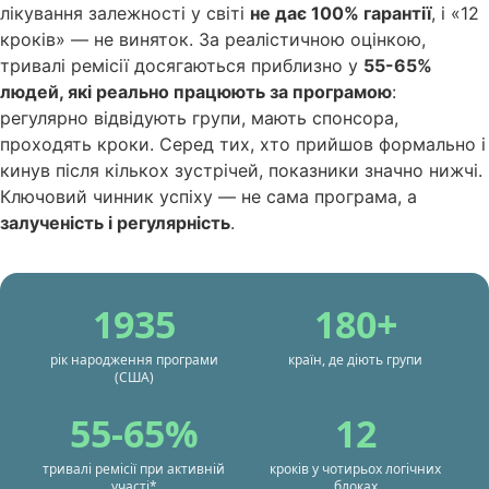
лікування залежності у світі
не дає 100% гарантії
, і «12
кроків» — не виняток. За реалістичною оцінкою,
тривалі ремісії досягаються приблизно у
55-65%
людей, які реально працюють за програмою
:
регулярно відвідують групи, мають спонсора,
проходять кроки. Серед тих, хто прийшов формально і
кинув після кількох зустрічей, показники значно нижчі.
Ключовий чинник успіху — не сама програма, а
залученість і регулярність
.
1935
180+
рік народження програми
країн, де діють групи
(США)
55-65%
12
тривалі ремісії при активній
кроків у чотирьох логічних
участі*
блоках