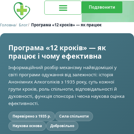
Подзвонити
Головна
Блог
Програма «12 кроків» — як працює
Програма «12 кроків» — як
працює і чому ефективна
Інформаційний розбір механізму найвідомішої у
світі програми одужання від залежності: історія
Анонімних Алкоголіків з 1935 року, суть кожної
групи кроків, роль спільноти, відповідальності й
духовності, функція спонсора і чесна наукова оцінка
ефективності.
Перевірено з 1935 р.
Сила спільноти
Наукова основа
Добровільно