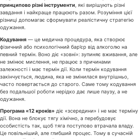
принципово різні інструменти
, які вирішують різні
завдання і найкраще працюють разом. Розуміння цієї
різниці допомагає сформувати реалістичну стратегію
одужання.
Кодування
— це медична процедура, яка створює
фізичний або психологічний бар’єр від алкоголю на
певний термін. Воно діє «зовні»: зупиняє вживання, але
не змінює мислення, не працює з причинами
залежності і має термін дії. Коли термін кодування
закінчується, людина, яка не змінилася внутрішньо,
часто повертається до старого. Саме тому кодування
без подальшої роботи нерідко дає лише паузу, а не
одужання.
Програма «12 кроків»
діє «зсередини» і не має терміну
дії. Вона не блокує тягу хімічно, а перебудовує
особистість так, щоб тяга поступово втрачала владу.
Це повільніший, але глибший процес. Тому в сучасній