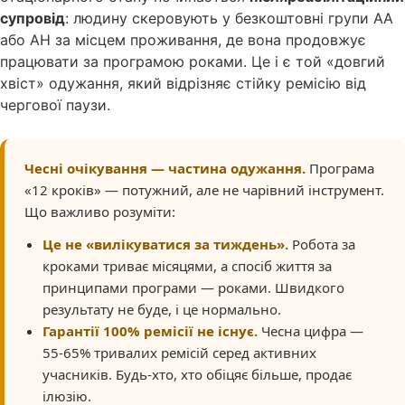
супровід
: людину скеровують у безкоштовні групи АА
або АН за місцем проживання, де вона продовжує
працювати за програмою роками. Це і є той «довгий
хвіст» одужання, який відрізняє стійку ремісію від
чергової паузи.
Чесні очікування — частина одужання.
Програма
«12 кроків» — потужний, але не чарівний інструмент.
Що важливо розуміти:
Це не «вилікуватися за тиждень».
Робота за
кроками триває місяцями, а спосіб життя за
принципами програми — роками. Швидкого
результату не буде, і це нормально.
Гарантії 100% ремісії не існує.
Чесна цифра —
55-65% тривалих ремісій серед активних
учасників. Будь-хто, хто обіцяє більше, продає
ілюзію.