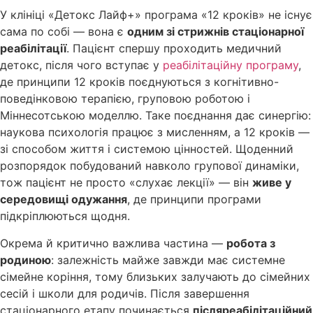
У клініці «Детокс Лайф+» програма «12 кроків» не існує
сама по собі — вона є
одним зі стрижнів стаціонарної
реабілітації
. Пацієнт спершу проходить медичний
детокс, після чого вступає у
реабілітаційну програму
,
де принципи 12 кроків поєднуються з когнітивно-
поведінковою терапією, груповою роботою і
Міннесотською моделлю. Таке поєднання дає синергію:
наукова психологія працює з мисленням, а 12 кроків —
зі способом життя і системою цінностей. Щоденний
розпорядок побудований навколо групової динаміки,
тож пацієнт не просто «слухає лекції» — він
живе у
середовищі одужання
, де принципи програми
підкріплюються щодня.
Окрема й критично важлива частина —
робота з
родиною
: залежність майже завжди має системне
сімейне коріння, тому близьких залучають до сімейних
сесій і школи для родичів. Після завершення
стаціонарного етапу починається
післяреабілітаційний