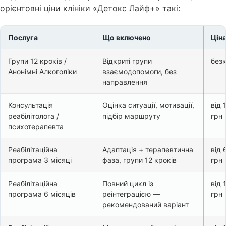
орієнтовні ціни клініки «Детокс Лайф+» такі:
Послуга
Що включено
Цін
Групи 12 кроків /
Відкриті групи
без
Анонімні Алкоголіки
взаємодопомоги, без
направлення
Консультація
Оцінка ситуації, мотивації,
від 
реабілітолога /
підбір маршруту
грн
психотерапевта
Реабілітаційна
Адаптація + терапевтична
від 
програма 3 місяці
фаза, групи 12 кроків
грн
Реабілітаційна
Повний цикл із
від 
програма 6 місяців
реінтеграцією —
грн
рекомендований варіант