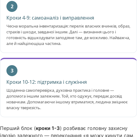
2
Кроки 4-9: самоаналіз і виправлення
Чесна моральна інвентаризація: перелік власних вчинків, образ,
страхів і шкоди, завданої іншим. Далі — визнання цього і
готовність відшкодувати заподіяне там, де можливо. Найважча,
але й найцілющіша частина.
3
Кроки 10-12: підтримка і служіння
Щоденна самоперевірка, духовна практика і головне —
допомога іншим залежним. Той, хто одужує, передає досвід
новачкам. Допомагаючи іншому втриматися, людина зміцнює
власну тверезість.
Перший блок (
кроки 1-3
) розбиває головну захисну
ілюзію залежного — переконання «я можу кинути сам,