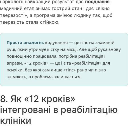
наркології найкращий результат дає
поєднання
:
медичний етап знімає гострий стан і дає «вікно
тверезості», а програма змінює людину так, щоб
тверезість стала стійкою.
Проста аналогія:
кодування — це гіпс на зламаній
руці, який утримує кістку на місці. Але щоб рука знову
повноцінно працювала, потрібна реабілітація і
вправи. «12 кроків» — це і є та «реабілітація» для
психіки, без якої сам лише «гіпс» рано чи пізно
знімають, а проблема залишається.
8. Як «12 кроків»
інтегровані в реабілітацію
клініки