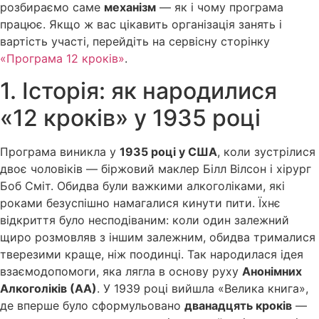
розбираємо саме
механізм
— як і чому програма
працює. Якщо ж вас цікавить організація занять і
вартість участі, перейдіть на сервісну сторінку
«Програма 12 кроків»
.
1. Історія: як народилися
«12 кроків» у 1935 році
Програма виникла у
1935 році у США
, коли зустрілися
двоє чоловіків — біржовий маклер Білл Вілсон і хірург
Боб Сміт. Обидва були важкими алкоголіками, які
роками безуспішно намагалися кинути пити. Їхнє
відкриття було несподіваним: коли один залежний
щиро розмовляв з іншим залежним, обидва трималися
тверезими краще, ніж поодинці. Так народилася ідея
взаємодопомоги, яка лягла в основу руху
Анонімних
Алкоголіків (АА)
. У 1939 році вийшла «Велика книга»,
де вперше було сформульовано
дванадцять кроків
—