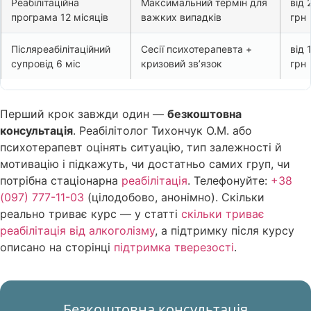
Реабілітаційна
Максимальний термін для
від 
програма 12 місяців
важких випадків
грн
Післяреабілітаційний
Сесії психотерапевта +
від 
супровід 6 міс
кризовий зв’язок
грн
Перший крок завжди один —
безкоштовна
консультація
. Реабілітолог Тихончук О.М. або
психотерапевт оцінять ситуацію, тип залежності й
мотивацію і підкажуть, чи достатньо самих груп, чи
потрібна стаціонарна
реабілітація
. Телефонуйте:
+38
(097) 777-11-03
(цілодобово, анонімно). Скільки
реально триває курс — у статті
скільки триває
реабілітація від алкоголізму
, а підтримку після курсу
описано на сторінці
підтримка тверезості
.
Безкоштовна консультація