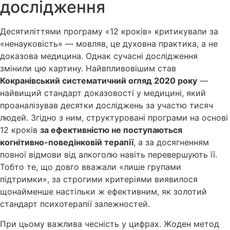
дослідження
Десятиліттями програму «12 кроків» критикували за
«ненауковість» — мовляв, це духовна практика, а не
доказова медицина. Однак сучасні дослідження
змінили цю картину. Найвпливовішим став
Кокранівський систематичний огляд 2020 року
—
найвищий стандарт доказовості у медицині, який
проаналізував десятки досліджень за участю тисяч
людей. Згідно з ним, структуровані програми на основі
12 кроків
за ефективністю не поступаються
когнітивно-поведінковій терапії
, а за досягненням
повної відмови від алкоголю навіть перевершують її.
Тобто те, що довго вважали «лише групами
підтримки», за строгими критеріями виявилося
щонайменше настільки ж ефективним, як золотий
стандарт психотерапії залежностей.
При цьому важлива чесність у цифрах. Жоден метод