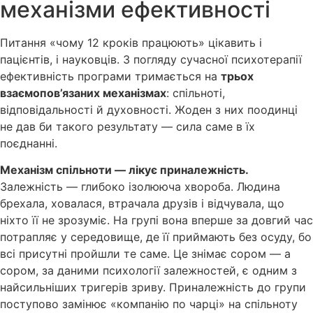
механізми ефективності
Питання «чому 12 кроків працюють» цікавить і
пацієнтів, і науковців. З погляду сучасної психотерапії
ефективність програми тримається на
трьох
взаємопов’язаних механізмах
: спільноті,
відповідальності й духовності. Жоден з них поодинці
не дав би такого результату — сила саме в їх
поєднанні.
Механізм спільноти — лікує приналежність.
Залежність — глибоко ізолююча хвороба. Людина
брехала, ховалася, втрачала друзів і відчувала, що
ніхто її не зрозуміє. На групі вона вперше за довгий час
потрапляє у середовище, де її приймають без осуду, бо
всі присутні пройшли те саме. Це знімає сором — а
сором, за даними психології залежностей, є одним з
найсильніших тригерів зриву. Приналежність до групи
поступово замінює «компанію по чарці» на спільноту