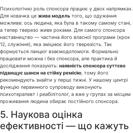
Психологічно роль спонсора працює у двох напрямках.
Для новачка це
жива модель
того, що одужання
можливе: ось людина, яка була в такому самому стані,
а тепер тверезо живе роками. Для самого спонсора
наставництво — частина його власної програми (крок
12, служіння), яка зміцнює його тверезість. Так
формується ланцюг взаємодопомоги. Формально
працювати можна і без спонсора, але практика й
дослідження показують:
наявність спонсора суттєво
підвищує шанси на стійку ремісію
, тому його
рекомендують знайти у перші тижні. У нашому центрі
функцію первинного супроводу виконують
психотерапевт і реабілітолог, а вже у групах за місцем
проживання людина обирає постійного спонсора.
5. Наукова оцінка
ефективності — що кажуть