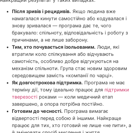
Після зривів і рецидивів.
Якщо людина вже
намагалася кинути самостійно або кодувалася і
знову зривалася — програма дає те, чого
бракувало: спільноту, відповідальність і роботу з
причинами, а не лише заборону.
Тим, хто почувається ізольованим.
Люди, які
втратили коло спілкування або відчувають
самотність, особливо добре відгукуються на
механізм спільноти. Група стає новим здоровим
середовищем замість «компанії по чарці».
Як довгострокова підтримка.
Програма не має
терміну дії, тому ідеально працює для
підтримки
тверезості
роками — коли медичний етап
завершено, а опора потрібна постійно.
Готовим до чесності.
Програма вимагає
відвертості перед собою й іншими. Найкраще
працює для тих, хто готовий не лише «не пити», а
й змінювати спосіб мислення і життя.