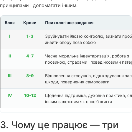
принципами і допомагати іншим.
Блок
Кроки
Психологічне завдання
I
1-3
Зруйнувати ілюзію контролю, визнати про
знайти опору поза собою
II
4-7
Чесна моральна інвентаризація, робота з
провиною, страхами і поведінковими пат
III
8-9
Відновлення стосунків, відшкодування зап
шкоди, повернення самоповаги
IV
10-12
Щоденна підтримка, духовна практика, с
іншим залежним як спосіб життя
3. Чому це працює — три