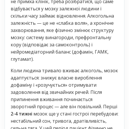
не примха клінік, треба розібратися, що саме
відбувається у мозку залежної людини і
скільки часу займає відновлення. Алкогольна
залежність — це не «слабка воля», а хронічне
захворювання, яке фізично змінює структуру
мозку: систему винагороди, префронтальну
кору (відповідає за самоконтроль) і
нейромедіаторний баланс (дофамін, ГАМК,
глутамат).
Коли людина тривало вживає алкоголь, мозок
адаптується: знижує власне вироблення
дофаміну і «розучується» отримувати
задоволення від звичайних речей. Після
припинення вживання починається
зворотний процес — але він повільний. Перші
2-4 тижні
мозок ще у стані гострої перебудови:
нестабільний сон, тривога, дратівливість,
сильна тяга. У цей період пацієнт фізично не