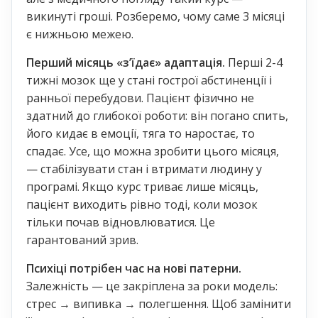
викинуті гроші. Розберемо, чому саме 3 місяці
є нижньою межею.
Перший місяць «з’їдає» адаптація.
Перші 2-4
тижні мозок ще у стані гострої абстиненції і
ранньої перебудови. Пацієнт фізично не
здатний до глибокої роботи: він погано спить,
його кидає в емоції, тяга то наростає, то
спадає. Усе, що можна зробити цього місяця,
— стабілізувати стан і втримати людину у
програмі. Якщо курс триває лише місяць,
пацієнт виходить рівно тоді, коли мозок
тільки почав відновлюватися. Це
гарантований зрив.
Психіці потрібен час на нові патерни.
Залежність — це закріплена за роки модель:
стрес → випивка → полегшення. Щоб замінити