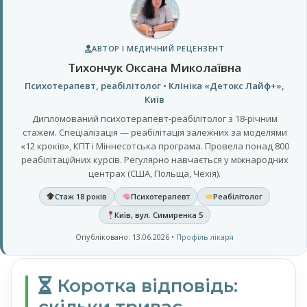
АВТОР І МЕДИЧНИЙ РЕЦЕНЗЕНТ
Тихончук Оксана Миколаївна
Психотерапевт, реабілітолог • Клініка «Детокс Лайф+»,
Київ
Дипломований психотерапевт-реабілітолог з 18-річним
стажем. Спеціалізація — реабілітація залежних за моделями
«12 кроків», КПТ і Міннесотська програма. Провела понад 800
реабілітаційних курсів. Регулярно навчається у міжнародних
центрах (США, Польща, Чехія).
Стаж 18 років
Психотерапевт
Реабілітолог
Київ, вул. Симиренка 5
Опубліковано: 13.06.2026 •
Профіль лікаря
Коротка відповідь: