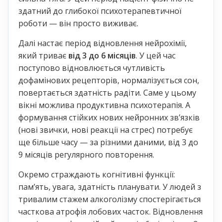
здатний до глибокої психотерапевтичної
роботи — він просто виживає.
Далі настає період відновлення нейрохімії,
який триває
від 3 до 6 місяців
. У цей час
поступово відновлюється чутливість
дофамінових рецепторів, нормалізується сон,
повертається здатність радіти. Саме у цьому
вікні можлива продуктивна психотерапія. А
формування стійких нових нейронних зв’язків
(нові звички, нові реакції на стрес) потребує
ще більше часу — за різними даними, від 3 до
9 місяців регулярного повторення.
Окремо страждають когнітивні функції:
пам’ять, увага, здатність планувати. У людей з
тривалим стажем алкоголізму спостерігається
часткова атрофія лобових часток. Відновлення