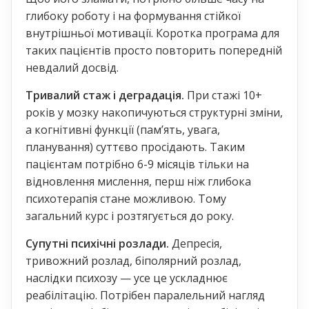
глибоку роботу і на формування стійкої
внутрішньої мотивації. Коротка програма для
таких пацієнтів просто повторить попередній
невдалий досвід.
Тривалий стаж і деградація.
При стажі 10+
років у мозку накопичуються структурні зміни,
а когнітивні функції (пам’ять, увага,
планування) суттєво просідають. Таким
пацієнтам потрібно 6-9 місяців тільки на
відновлення мислення, перш ніж глибока
психотерапія стане можливою. Тому
загальний курс і розтягується до року.
Супутні психічні розлади.
Депресія,
тривожний розлад, біполярний розлад,
наслідки психозу — усе це ускладнює
реабілітацію. Потрібен паралельний нагляд