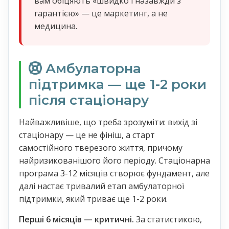
вам обіцяють «швидко і назавжди з
гарантією» — це маркетинг, а не
медицина.
Амбулаторна
підтримка — ще 1-2 роки
після стаціонару
Найважливіше, що треба зрозуміти: вихід зі
стаціонару — це не фініш, а старт
самостійного тверезого життя, причому
найризикованішого його періоду. Стаціонарна
програма 3-12 місяців створює фундамент, але
далі настає тривалий етап амбулаторної
підтримки, який триває ще 1-2 роки.
Перші 6 місяців — критичні.
За статистикою,