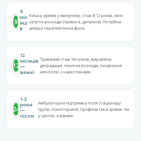
9
Кілька зривів у минулому, стаж 8-12 років, легкі
міс
9
супутні розлади (тривога, депресія). Потрібна
яці
довша терапевтична фаза.
в
12
Тривалий стаж 10+ років, виражена
місяців
12
деградація, психічні розлади, поєднання
—
алкоголю з наркотиками.
важкі
1-2
Амбулаторна підтримка після стаціонару:
роки
24
групи, психотерапія, профілактика зривів. Не
—
у центрі, а вдома.
після