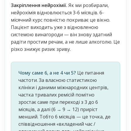
Закріплення нейрохімії.
Як ми розбирали,
нейрохімія відновлюється 3-6 місяців. 6-
місячний курс повністю покриває це вікно.
Пацієнт виходить уже з відновленою
системою винагороди — він знову здатний
радіти простим речам, а не лише алкоголю. Це
різко знижує ризик зриву.
Чому саме 6, а не 4 чи 5?
Це питання
частоти. За власною статистикою
клініки і даними міжнародних центрів,
частка тривалих ремісій помітно
зростає саме при переході з 3 до 6
місяців, а далі (6 → 9 → 12) приріст
менший. Тобто 6 місяців — це точка, де
співвідношення «вкладений час /