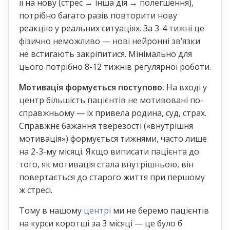
її на нову (стрес → інша дія → полегшення),
потрібно багато разів повторити нову
реакцію у реальних ситуаціях. За 3-4 тижні це
фізично неможливо — нові нейронні зв’язки
не встигають закріпитися. Мінімально для
цього потрібно 8-12 тижнів регулярної роботи.
Мотивація формується поступово.
На вході у
центр більшість пацієнтів не мотивовані по-
справжньому — їх привела родина, суд, страх.
Справжнє бажання тверезості («внутрішня
мотивація») формується тижнями, часто лише
на 2-3-му місяці. Якщо виписати пацієнта до
того, як мотивація стала внутрішньою, він
повертається до старого життя при першому
ж стресі.
Тому в нашому
центрі
ми не беремо пацієнтів
на курси коротші за 3 місяці — це було б