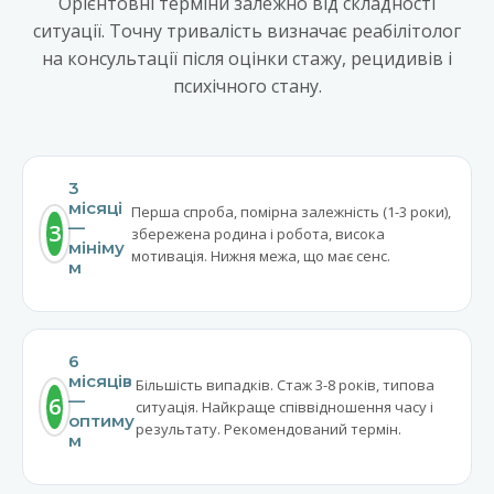
Орієнтовні терміни залежно від складності
ситуації. Точну тривалість визначає реабілітолог
на консультації після оцінки стажу, рецидивів і
психічного стану.
3
місяці
Перша спроба, помірна залежність (1-3 роки),
—
3
збережена родина і робота, висока
мініму
мотивація. Нижня межа, що має сенс.
м
6
місяців
Більшість випадків. Стаж 3-8 років, типова
—
6
ситуація. Найкраще співвідношення часу і
оптиму
результату. Рекомендований термін.
м