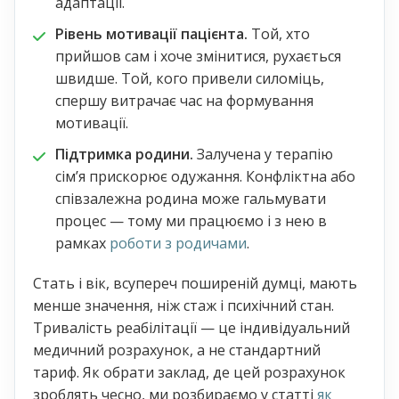
адаптації.
Рівень мотивації пацієнта.
Той, хто
прийшов сам і хоче змінитися, рухається
швидше. Той, кого привели силоміць,
спершу витрачає час на формування
мотивації.
Підтримка родини.
Залучена у терапію
сім’я прискорює одужання. Конфліктна або
співзалежна родина може гальмувати
процес — тому ми працюємо і з нею в
рамках
роботи з родичами
.
Стать і вік, всупереч поширеній думці, мають
менше значення, ніж стаж і психічний стан.
Тривалість реабілітації — це індивідуальний
медичний розрахунок, а не стандартний
тариф. Як обрати заклад, де цей розрахунок
зроблять чесно, ми розбираємо у статті
як