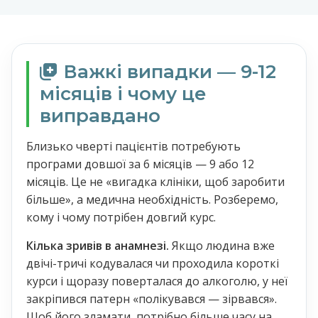
Важкі випадки — 9-12
місяців і чому це
виправдано
Близько чверті пацієнтів потребують
програми довшої за 6 місяців — 9 або 12
місяців. Це не «вигадка клініки, щоб заробити
більше», а медична необхідність. Розберемо,
кому і чому потрібен довгий курс.
Кілька зривів в анамнезі.
Якщо людина вже
двічі-тричі кодувалася чи проходила короткі
курси і щоразу поверталася до алкоголю, у неї
закріпився патерн «полікувався — зірвався».
Щоб його зламати, потрібно більше часу на