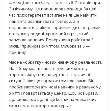
4 місяці чистого часу — замість 6-7 тижнів при
3-місячному. Це принципова різниця. За цей
час психотерапевт встигає не лише навчити
пацієнта розпізнавати тригери, а й
опрацювати глибинні причини: дитячі травми,
стосунки у родині, хронічний стрес, який
запускав випивку. Поверхнева робота за 3
місяці прибирає симптом, глибока за 6 —
причину.
Час на «обкатку» нових навичок у реальності.
На 4-5-му місяці пацієнт уже виходить у
короткі відпустки, повертається у звичні
ситуації, але ще під захистом програми. Він
пробує застосувати нові навички в реальному
житті і повертається у центр, щоб розібрати,
що вийшло, а що ні. Це безпечна «обкатка»,
якої немає при коротких курсах.