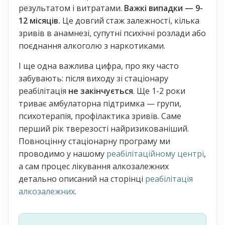
результатом і витратами.
Важкі випадки — 9-
12 місяців.
Це довгий стаж залежності, кілька
зривів в анамнезі, супутні психічні розлади або
поєднання алкоголю з наркотиками.
І ще одна важлива цифра, про яку часто
забувають: після виходу зі стаціонару
реабілітація
не закінчується
. Ще 1-2 роки
триває амбулаторна підтримка — групи,
психотерапія, профілактика зривів. Саме
перший рік тверезості найризикованіший.
Повноцінну стаціонарну програму ми
проводимо у нашому
реабілітаційному центрі
,
а сам процес лікування алкозалежних
детально описаний на сторінці
реабілітація
алкозалежних
.