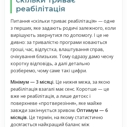
скільки триває
реабілітація
Питання «скільки триває реабілітація» — одне
з перших, яке задають родичі залежного, коли
вирішують звернутися по допомогу. І це не
дивно: за тривалістю програми ховаються
гроші, час, відпустка, влаштування справ,
очікування близьких. Тому одразу дамо чесну
коротку відповідь, а далі детально
розберемо, чому саме такі цифри.
Мінімум — 3 місяці.
Це нижня межа, за якою
реабілітація взагалі має сенс. Коротше — це
вже не реабілітація, а лише детокс і
поверхневе «протверезіння», яке майже
завжди закінчується зривом.
Оптимум — 6
місяців.
Це термін, на якому статистично
досягається найкращий баланс між