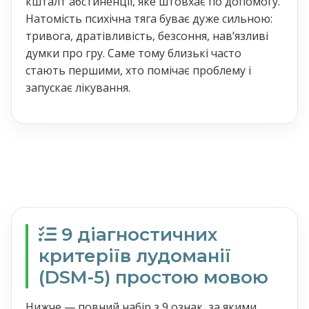
кшталт абстиненції, яке штовхає по допомогу.
Натомість психічна тяга буває дуже сильною:
тривога, дратівливість, безсоння, нав’язливі
думки про гру. Саме тому близькі часто
стають першими, хто помічає проблему і
запускає лікування.
9 діагностичних
критеріїв лудоманії
(DSM-5) простою мовою
Нижче — повний набір з 9 ознак, за якими