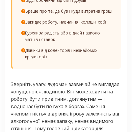
Відсторонення від сімʼї і друзів
Бреше про те, де був і куди витратив гроші
Закидає роботу, навчання, колишні хобі
Бурхлива радість або відчай навколо
матчів і ставок
Дзвінки від колекторів і незнайомих
кредиторів
Зверніть увагу: лудоман зазвичай не виглядає
«опущеною» людиною. Він може ходити на
роботу, бути привітним, доглянутим — і
водночас бути по вуха в боргах. Саме ця
«непомітність» відрізняє ігрову залежність від
алкогольної: немає запаху, немає видимого
спʼяніння. Тому головний індикатор для