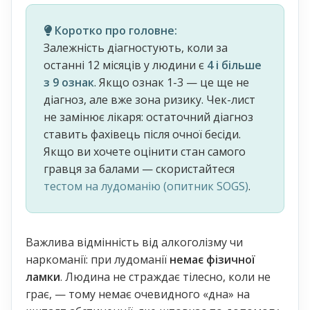
Коротко про головне:
Залежність діагностують, коли за
останні 12 місяців у людини є
4 і більше
з 9 ознак
. Якщо ознак 1-3 — це ще не
діагноз, але вже зона ризику. Чек-лист
не замінює лікаря: остаточний діагноз
ставить фахівець після очної бесіди.
Якщо ви хочете оцінити стан самого
гравця за балами — скористайтеся
тестом на лудоманію (опитник SOGS)
.
Важлива відмінність від алкоголізму чи
наркоманії: при лудоманії
немає фізичної
ламки
. Людина не страждає тілесно, коли не
грає, — тому немає очевидного «дна» на