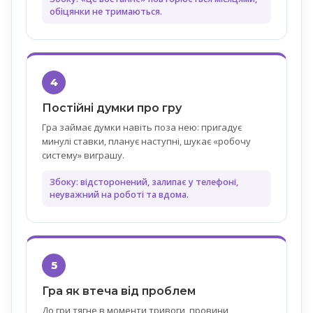
обіцянки не тримаються.
4
Постійні думки про гру
Гра займає думки навіть поза нею: пригадує
минулі ставки, планує наступні, шукає «робочу
систему» виграшу.
Збоку: відсторонений, залипає у телефоні,
неуважний на роботі та вдома.
5
Гра як втеча від проблем
До гри тягне в моменти тривоги, провини,