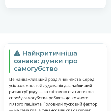
Найкритичніша
ознака: думки про
самогубство
Це найважливіший розділ чек-листа. Серед
усіх залежностей лудоманія дає
найвищий
ризик суїциду
— за світовою статистикою
спробу самогубства роблять до кожного
пʼятого пацієнта. Головний пусковий фактор
— не сама гра, а
фінансовий крах і сором
: