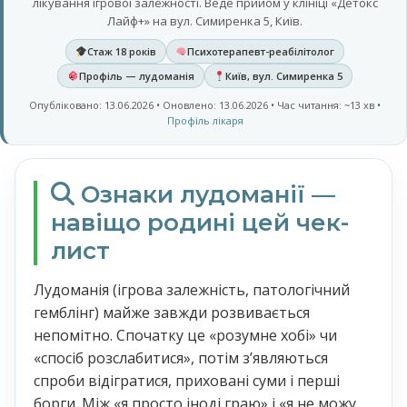
лікування ігрової залежності. Веде прийом у клініці «Детокс
Лайф+» на вул. Симиренка 5, Київ.
Стаж 18 років
Психотерапевт-реабілітолог
Профіль — лудоманія
Київ, вул. Симиренка 5
Опубліковано: 13.06.2026 • Оновлено: 13.06.2026 • Час читання: ~13 хв •
Профіль лікаря
Ознаки лудоманії —
навіщо родині цей чек-
лист
Лудоманія (ігрова залежність, патологічний
гемблінг) майже завжди розвивається
непомітно. Спочатку це «розумне хобі» чи
«спосіб розслабитися», потім зʼявляються
спроби відігратися, приховані суми і перші
борги. Між «я просто іноді граю» і «я не можу