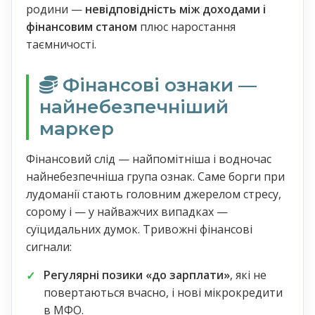
родини —
невідповідність між доходами і
фінансовим станом
плюс наростання
таємничості.
Фінансові ознаки —
найнебезпечніший
маркер
Фінансовий слід — найпомітніша і водночас
найнебезпечніша група ознак. Саме борги при
лудоманії стають головним джерелом стресу,
сорому і — у найважчих випадках —
суїцидальних думок. Тривожні фінансові
сигнали:
Регулярні позики «до зарплати»
, які не
повертаються вчасно, і нові мікрокредити
в МФО.