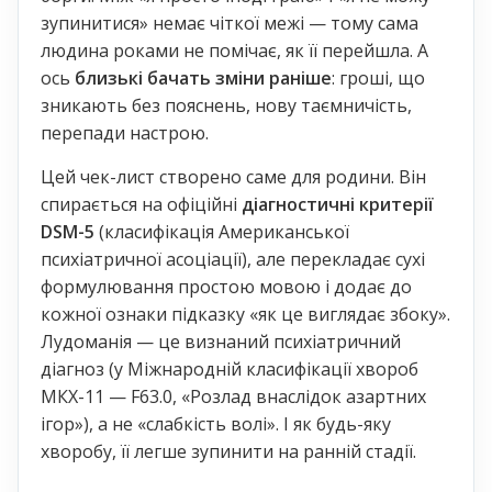
зупинитися» немає чіткої межі — тому сама
людина роками не помічає, як її перейшла. А
ось
близькі бачать зміни раніше
: гроші, що
зникають без пояснень, нову таємничість,
перепади настрою.
Цей чек-лист створено саме для родини. Він
спирається на офіційні
діагностичні критерії
DSM-5
(класифікація Американської
психіатричної асоціації), але перекладає сухі
формулювання простою мовою і додає до
кожної ознаки підказку «як це виглядає збоку».
Лудоманія — це визнаний психіатричний
діагноз (у Міжнародній класифікації хвороб
МКХ-11 — F63.0, «Розлад внаслідок азартних
ігор»), а не «слабкість волі». І як будь-яку
хворобу, її легше зупинити на ранній стадії.