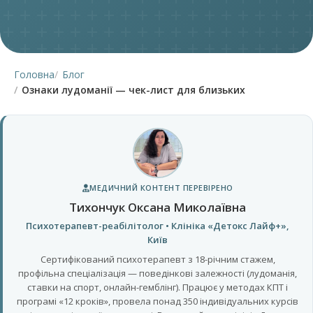
Головна
Блог
Ознаки лудоманії — чек-лист для близьких
МЕДИЧНИЙ КОНТЕНТ ПЕРЕВІРЕНО
Тихончук Оксана Миколаївна
Психотерапевт-реабілітолог • Клініка «Детокс Лайф+»,
Київ
Сертифікований психотерапевт з 18-річним стажем,
профільна спеціалізація — поведінкові залежності (лудоманія,
ставки на спорт, онлайн-гемблінг). Працює у методах КПТ і
програмі «12 кроків», провела понад 350 індивідуальних курсів