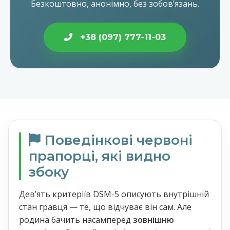
Безкоштовно, анонімно, без зобовʼязань.
+38 (097) 777-11-03
Поведінкові червоні
прапорці, які видно
збоку
Дев’ять критеріїв DSM-5 описують внутрішній
стан гравця — те, що відчуває він сам. Але
родина бачить насамперед
зовнішню