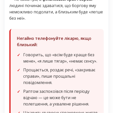
людині починає здаватися, що боргову яму
неможливо подолати, а близьким буде «легше
без неї».
Негайно телефонуйте лікарю, якщо
близький:
Говорить, що «всім буде краще без
мене», «я лише тягар», «немає сенсу».
Прощається, роздає речі, «закриває
справи», пише прощальні
повідомлення.
Раптом заспокоївся після періоду
відчаю — це може бути не
полегшення, а ухвалене рішення.
Цікавиться своєю страховкою життя