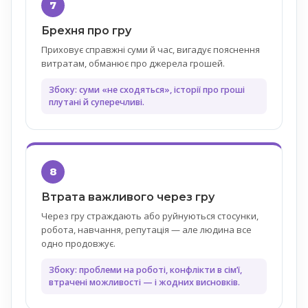
7
Брехня про гру
Приховує справжні суми й час, вигадує пояснення
витратам, обманює про джерела грошей.
Збоку: суми «не сходяться», історії про гроші
плутані й суперечливі.
8
Втрата важливого через гру
Через гру страждають або руйнуються стосунки,
робота, навчання, репутація — але людина все
одно продовжує.
Збоку: проблеми на роботі, конфлікти в сімʼї,
втрачені можливості — і жодних висновків.