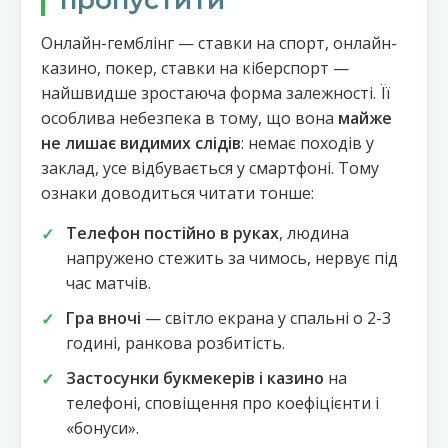
пропустити
Онлайн-гемблінг — ставки на спорт, онлайн-
казино, покер, ставки на кіберспорт —
найшвидше зростаюча форма залежності. Її
особлива небезпека в тому, що вона
майже
не лишає видимих слідів
: немає походів у
заклад, усе відбувається у смартфоні. Тому
ознаки доводиться читати тонше:
Телефон постійно в руках
, людина
напружено стежить за чимось, нервує під
час матчів.
Гра вночі
— світло екрана у спальні о 2-3
годині, ранкова розбитість.
Застосунки букмекерів і казино
на
телефоні, сповіщення про коефіцієнти і
«бонуси».