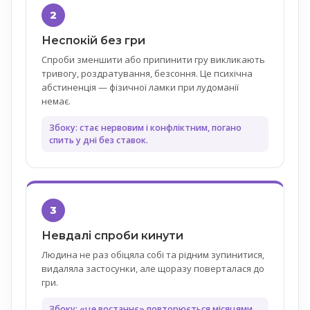
2
Неспокій без гри
Спроби зменшити або припинити гру викликають
тривогу, роздратування, безсоння. Це психічна
абстиненція — фізичної ламки при лудоманії
немає.
Збоку: стає нервовим і конфліктним, погано
спить у дні без ставок.
3
Невдалі спроби кинути
Людина не раз обіцяла собі та рідним зупинитися,
видаляла застосунки, але щоразу поверталася до
гри.
Збоку: «це востаннє» повторюється місяцями,