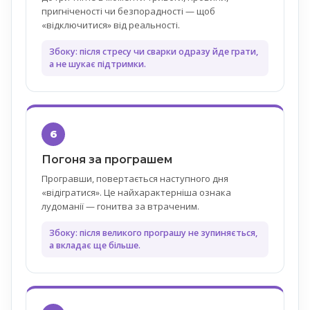
пригніченості чи безпорадності — щоб
«відключитися» від реальності.
Збоку: після стресу чи сварки одразу йде грати,
а не шукає підтримки.
6
Погоня за програшем
Програвши, повертається наступного дня
«відігратися». Це найхарактерніша ознака
лудоманії — гонитва за втраченим.
Збоку: після великого програшу не зупиняється,
а вкладає ще більше.