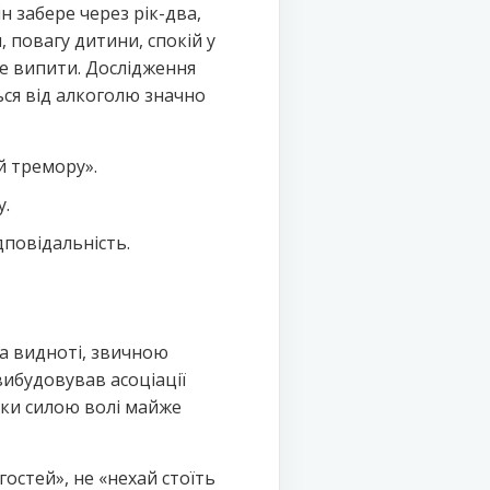
н забере через рік-два,
 повагу дитини, спокій у
не випити. Дослідження
я від алкоголю значно
й тремору».
у.
дповідальність.
 видноті, звичною
ибудовував асоціації
язки силою волі майже
гостей», не «нехай стоїть