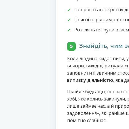
Попросіть конкретну до
Поясніть рідним, що ко
Розгляньте групи взаєм
Знайдіть, чим з
5
Коли людина кидає пити, 
вечори, вихідні, ритуали 
заповнити її звичним спос
випивку діяльністю
, яка 
Підійде будь-що, що захопл
хобі, яке колись закинули,
лише займає час, а й прир
задоволення», які раніше 
помітно слабшає.