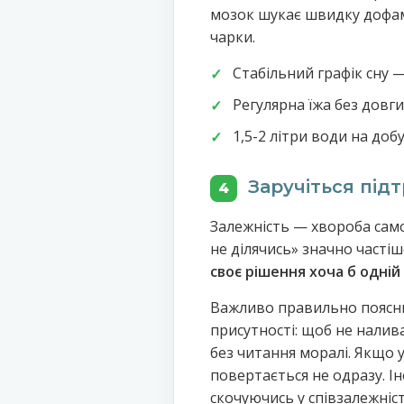
мозок шукає швидку дофамі
чарки.
Стабільний графік сну 
Регулярна їжа без довги
1,5-2 літри води на до
Заручіться під
4
Залежність — хвороба самот
не ділячись» значно частіш
своє рішення хоча б одній
Важливо правильно пояснит
присутності: щоб не налив
без читання моралі. Якщо 
повертається не одразу. І
скочуючись у співзалежніст