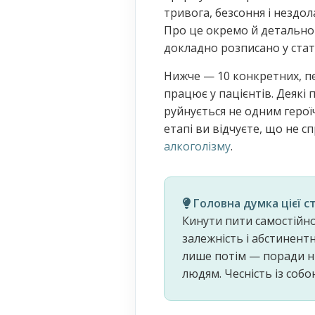
тривога, безсоння і незд
Про це окремо й детально н
докладно розписано у стат
Нижче — 10 конкретних, пе
працює у пацієнтів. Деякі 
руйнується не одним геро
етапі ви відчуєте, що не с
алкоголізму
.
Головна думка цієї ст
Кинути пити самостійно 
залежність і абстинент
лише потім — поради н
людям. Чесність із собо