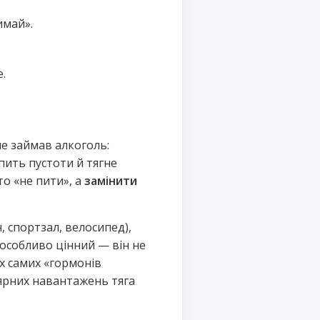
имай».
.
ше займав алкоголь:
пить пустоти й тягне
о «не пити», а
замінити
, спортзал, велосипед),
 особливо цінний — він не
х самих «гормонів
лярних навантажень тяга