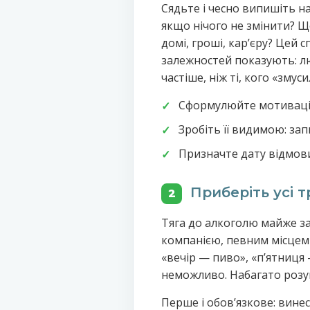
Сядьте і чесно випишіть на
якщо нічого не змінити? Щ
домі, гроші, кар’єру? Цей 
залежностей показують: л
частіше, ніж ті, кого «змуси
Сформулюйте мотивацію 
Зробіть її видимою: за
Призначте дату відмови 
Приберіть усі т
2
Тяга до алкоголю майже з
компанією, певним місцем 
«вечір — пиво», «пʼятниця
неможливо. Набагато розу
Перше і обовʼязкове: вине