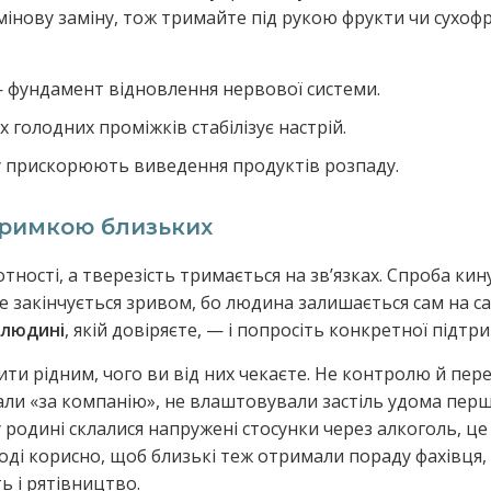
нову заміну, тож тримайте під рукою фрукти чи сухофр
— фундамент відновлення нервової системи.
х голодних проміжків стабілізує настрій.
бу прискорюють виведення продуктів розпаду.
тримкою близьких
ності, а тверезість тримається на звʼязках. Спроба кин
е закінчується зривом, бо людина залишається сам на са
 людині
, якій довіряєте, — і попросіть конкретної підтри
и рідним, чого ви від них чекаєте. Не контролю й перев
али «за компанію», не влаштовували застіль удома перш
у родині склалися напружені стосунки через алкоголь, 
ноді корисно, щоб близькі теж отримали пораду фахівця,
ь і рятівництво.