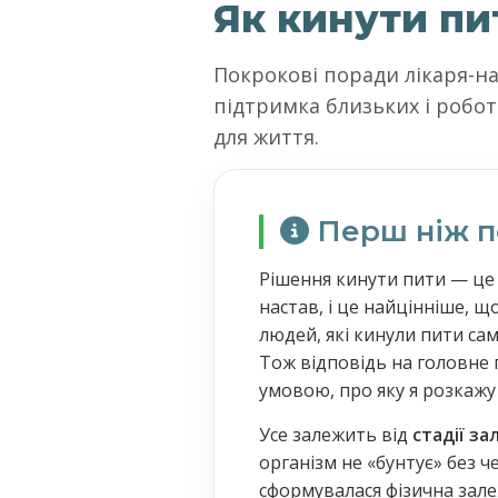
Як кинути пи
Покрокові поради лікаря-на
підтримка близьких і робот
для життя.
Перш ніж п
Рішення кинути пити — це
настав, і це найцінніше, що
людей, які кинули пити сам
Тож відповідь на головне 
умовою, про яку я розкажу
Усе залежить від
стадії за
організм не «бунтує» без ч
сформувалася фізична зале