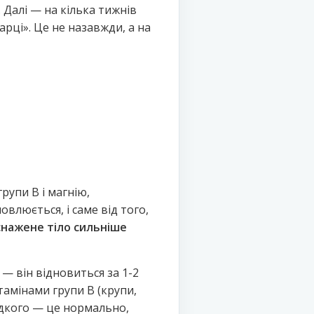
 Далі — на кілька тижнів
арці». Це не назавжди, а на
рупи B і магнію,
овлюється, і саме від того,
снажене тіло сильніше
 — він відновиться за 1-2
тамінами групи B (крупи,
одкого — це нормально,