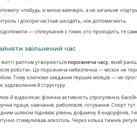
помогу: «побудь зі мною ввечері», а не загальне «підтр
нтроль і докори частіше шкодять, ніж допомагають.
одопомоги — спілкування з тими, хто проходить те саме
айняти звільнений час
у житті раптом утворюється
порожнеча часу
, який рані
«після роботи». Ця порожнеча небезпечна — мозок не тер
обом. Тому ключове завдання перших місяців — не прост
дає задоволення й структуру.
ює й відволікає: фізична активність (прогулянки, басейн
 ручна праця, навчання, риболовля, готування. Спорт тут
одним шляхом піднімає рівень дофаміну й ендорфінів, ти
штучно стимулював алкоголь. Через кілька тижнів регу