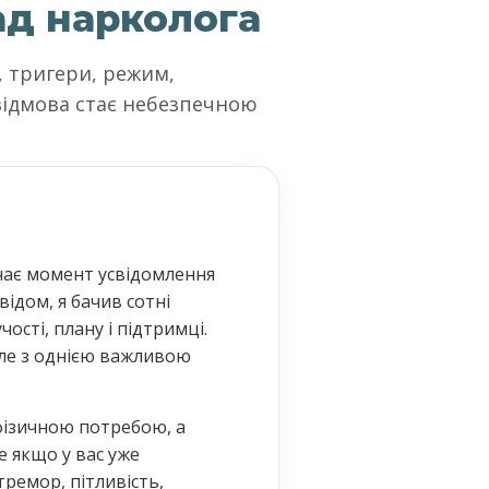
ад нарколога
, тригери, режим,
 відмова стає небезпечною
чає момент усвідомлення
відом, я бачив сотні
ості, плану і підтримці.
Але з однією важливою
 фізичною потребою, а
е якщо у вас уже
ремор, пітливість,