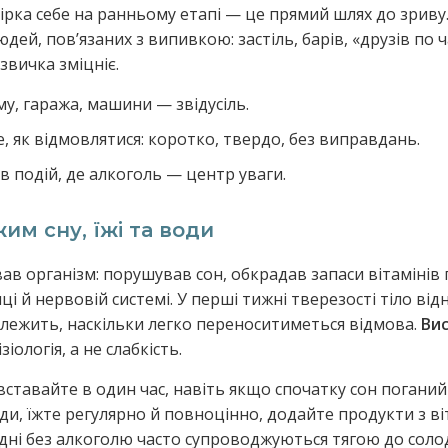
ірка себе на ранньому етапі — це прямий шлях до зриву.
юдей, повʼязаних з випивкою: застіль, барів, «друзів по ч
звичка зміцніє.
му, гаража, машини — звідусіль.
, як відмовлятися: коротко, твердо, без виправдань.
 подій, де алкоголь — центр уваги.
м сну, їжі та води
в організм: порушував сон, обкрадав запаси вітамінів г
і й нервовій системі. У перші тижні тверезості тіло відн
лежить, наскільки легко переноситиметься відмова.
Ви
іологія, а не слабкість.
вставайте в один час, навіть якщо спочатку сон поганий
ди, їжте регулярно й повноцінно, додайте продукти з ві
ші дні без алкоголю часто супроводжуються тягою до сол