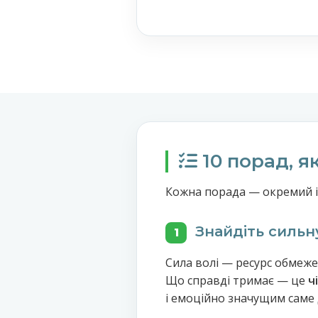
10 порад, я
Кожна порада — окремий і
Знайдіть сильн
1
Сила волі — ресурс обмеже
Що справді тримає — це
ч
і емоційно значущим саме 