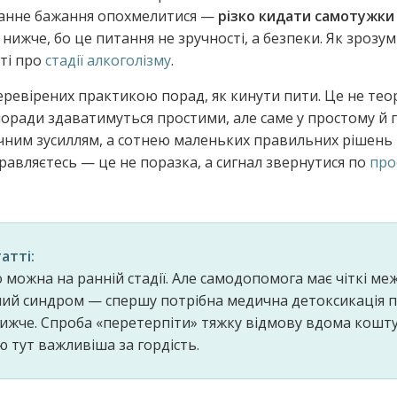
оланне бажання опохмелитися —
різко кидати самотужки
ижче, бо це питання не зручності, а безпеки. Як зрозумі
ті про
стадії алкоголізму
.
ревірених практикою порад, як кинути пити. Це не теор
поради здаватимуться простими, але саме у простому й п
їчним зусиллям, а сотнею маленьких правильних рішень
правляєтесь — це не поразка, а сигнал звернутися по
про
атті:
можна на ранній стадії. Але самодопомога має чіткі меж
ний синдром — спершу потрібна медична детоксикація під
ижче. Спроба «перетерпіти» тяжку відмову вдома кошт
ю тут важливіша за гордість.