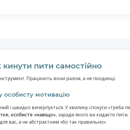
к кинути пити самостійно
нструмент. Працюють вони разом, а не поодинці.
у особисту мотивацію
ний і швидко вичерпується. У хвилину спокуси «треба п
ітке, особисте «навіщо»
, заради якого ви кидаєте пити
для вас, а не абстрактним «бо так правильно».