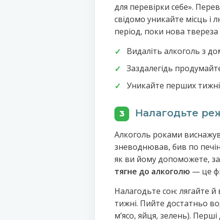
для перевірки себе». Перев
свідомо уникайте місць і л
період, поки нова тверезa 
Видаліть алкоголь з до
Заздалегідь продумайте
Уникайте перших тижнів
Налагодьте режи
3
Алкоголь роками виснажува
зневоднював, бив по печінц
як ви йому допоможете, за
тягне до алкоголю
— це фіз
Налагодьте сон: лягайте й 
тижні. Пийте достатньо во
мʼясо, яйця, зелень). Пер