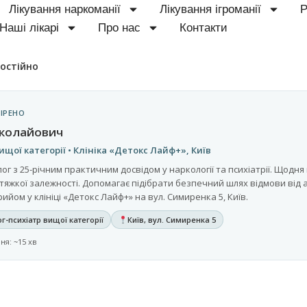
Лікування наркоманії
Лікування ігроманії
Р
Наші лікарі
Про нас
Контакти
остійно
ІРЕНО
иколайович
ищої категорії • Клініка «Детокс Лайф+», Київ
г з 25-річним практичним досвідом у наркології та психіатрії. Щодня 
 тяжкої залежності. Допомагає підібрати безпечний шлях відмови від 
рийом у клініці «Детокс Лайф+» на вул. Симиренка 5, Київ.
г-психіатр вищої категорії
Київ, вул. Симиренка 5
ня: ~15 хв