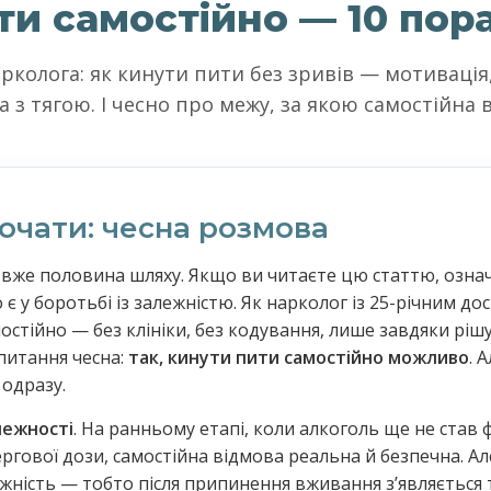
ти самостійно — 10 пор
рколога: як кинути пити без зривів — мотивація
а з тягою. І чесно про межу, за якою самостійна
очати: чесна розмова
 вже половина шляху. Якщо ви читаєте цю статтю, озна
 є у боротьбі із залежністю. Як нарколог із 25-річним дос
остійно — без клініки, без кодування, лише завдяки рішуч
питання чесна:
так, кинути пити самостійно можливо
. 
 одразу.
лежності
. На ранньому етапі, коли алкоголь ще не став
ергової дози, самостійна відмова реальна й безпечна. Ал
жність — тобто після припинення вживання зʼявляється т