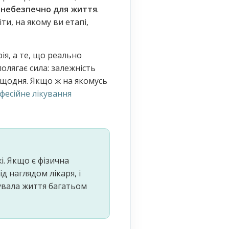
 небезпечно для життя
.
ти, на якому ви етапі,
ія, а те, що реально
олягає сила: залежність
 щодня. Якщо ж на якомусь
фесійне лікування
і. Якщо є фізична
 наглядом лікаря, і
увала життя багатьом