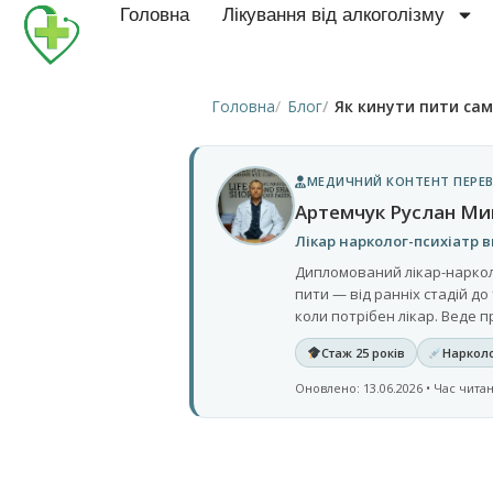
Головна
Лікування від алкоголізму
Головна
Блог
Як кинути пити сам
МЕДИЧНИЙ КОНТЕНТ ПЕРЕВ
Артемчук Руслан М
Лікар нарколог-психіатр в
Дипломований лікар-нарколо
пити — від ранніх стадій до
коли потрібен лікар. Веде п
Стаж 25 років
Нарколо
Оновлено: 13.06.2026 • Час читан