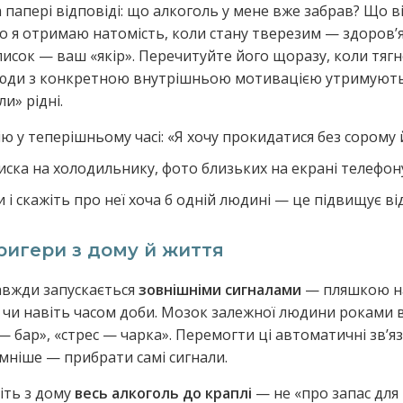
 папері відповіді: що алкоголь у мене вже забрав? Що ві
о я отримаю натомість, коли стану тверезим — здоровʼя,
список — ваш «якір». Перечитуйте його щоразу, коли тяг
юди з конкретною внутрішньою мотивацією утримуютьс
ли» рідні.
у теперішньому часі: «Я хочу прокидатися без сорому 
писка на холодильнику, фото близьких на екрані телефон
і скажіть про неї хоча б одній людині — це підвищує ві
ригери з дому й життя
авжди запускається
зовнішніми сигналами
— пляшкою на
чи навіть часом доби. Мозок залежної людини роками в
 — бар», «стрес — чарка». Перемогти ці автоматичні звʼ
мніше — прибрати самі сигнали.
сіть з дому
весь алкоголь до краплі
— не «про запас для 