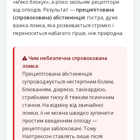
«м’яко блокує», а різко звільняє рецептори
від опіоїдів. Результат —
преципітована
(спровокована) абстиненція
: гостра, дуже
важка ломка, яка розвивається стрімко і
переноситься набагато гірше, ніж природна.
Чим небезпечна спровокована
ломка:
Преципітована абстиненція
супроводжується нестерпним болем,
блюванням, діареєю, тахікардією,
стрибками тиску й тяжким психічним
станом. На відміну від звичайної
ломки, її не можна швидко зупинити
простим введенням опіоїду —
рецептори заблоковані. Тому
Налтрексон ставлять лише після