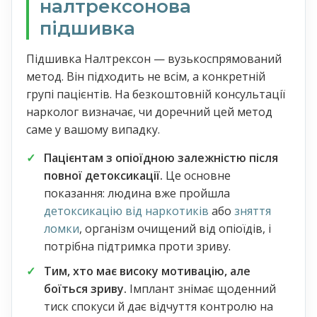
налтрексонова
підшивка
Підшивка Налтрексон — вузькоспрямований
метод. Він підходить не всім, а конкретній
групі пацієнтів. На безкоштовній консультації
нарколог визначає, чи доречний цей метод
саме у вашому випадку.
Пацієнтам з опіоїдною залежністю після
повної детоксикації.
Це основне
показання: людина вже пройшла
детоксикацію від наркотиків
або
зняття
ломки
, організм очищений від опіоїдів, і
потрібна підтримка проти зриву.
Тим, хто має високу мотивацію, але
боїться зриву.
Імплант знімає щоденний
тиск спокуси й дає відчуття контролю на