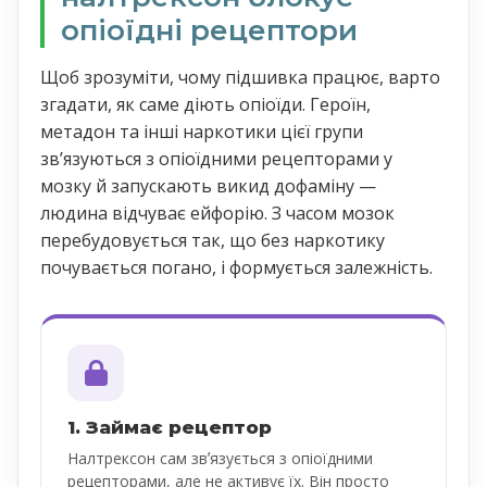
опіоїдні рецептори
Щоб зрозуміти, чому підшивка працює, варто
згадати, як саме діють опіоїди. Героїн,
метадон та інші наркотики цієї групи
звʼязуються з опіоїдними рецепторами у
мозку й запускають викид дофаміну —
людина відчуває ейфорію. З часом мозок
перебудовується так, що без наркотику
почувається погано, і формується залежність.
1. Займає рецептор
Налтрексон сам звʼязується з опіоїдними
рецепторами, але не активує їх. Він просто