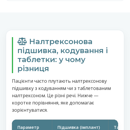
Налтрексонова
підшивка, кодування і
таблетки: у чому
різниця
Пацієнти часто плутають налтрексонову
підшивку з кодуванням чи з таблетованим
налтрексоном. Це різні речі. Нижче —
коротке порівняння, яке допомагає
зорієнтуватися.
Параметр
Підшивка (імплант)
Таблет