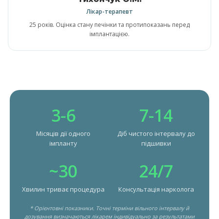
Лікар-терапевт
25 років. Оцінка стану печінки та протипоказань перед
імплантацією.
3-6
7-14
Місяців дії одного
Діб чистого інтервалу до
імпланту
підшивки
~30
24/7
Хвилин триває процедура
Консультація нарколога
* Орієнтовні показники. Точні терміни вільного інтервалу й
дозування визначаються лікарем індивідуально за результатами