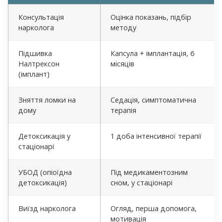
Консультація
Оцінка показань, підбір
нарколога
методу
Підшивка
Капсула + імплантація, 6
Налтрексон
місяців
(імплант)
Зняття ломки на
Седація, симптоматична
дому
терапія
Детоксикація у
1 доба інтенсивної терапії
стаціонарі
УБОД (опіоїдна
Під медикаментозним
детоксикація)
сном, у стаціонарі
Виїзд нарколога
Огляд, перша допомога,
мотивація