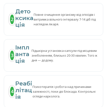
Дето
Повне очищення організму від опіоїдів і
ксика
2
витримка вільного інтервалу 7-14 діб під
ція
наглядом лікаря.
Імпл
Підшкірна установка капсули під місцевим
анта
3
знеболенням, близько 20-30 хвилин. Того ж
ція
дня — додому.
Реабі
Психотерапія і робота над причинами
літац
4
залежності, поки діє блокада. Контрольні
ія
огляди нарколога.