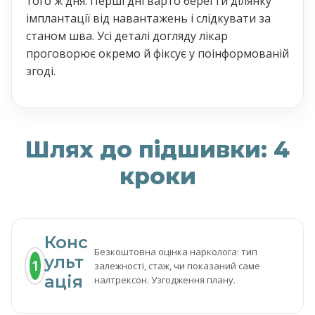
того ж дня. Перші дні варто берегти ділянку
імплантації від навантажень і слідкувати за
станом шва. Усі деталі догляду лікар
проговорює окремо й фіксує у поінформованій
згоді.
Шлях до підшивки: 4
кроки
Конс
Безкоштовна оцінка нарколога: тип
ульт
1
залежності, стаж, чи показаний саме
ація
налтрексон. Узгодження плану.