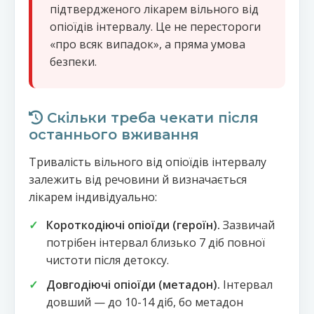
підтвердженого лікарем вільного від
опіоїдів інтервалу. Це не перестороги
«про всяк випадок», а пряма умова
безпеки.
Скільки треба чекати після
останнього вживання
Тривалість вільного від опіоїдів інтервалу
залежить від речовини й визначається
лікарем індивідуально:
Короткодіючі опіоїди (героїн).
Зазвичай
потрібен інтервал близько 7 діб повної
чистоти після детоксу.
Довгодіючі опіоїди (метадон).
Інтервал
довший — до 10-14 діб, бо метадон