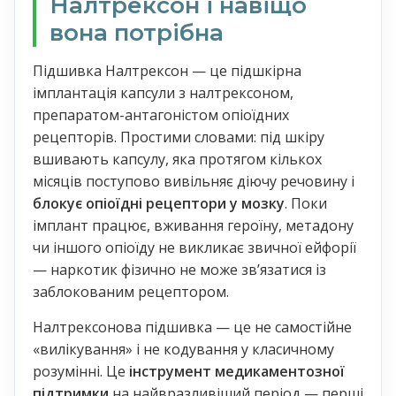
Налтрексон і навіщо
вона потрібна
Підшивка Налтрексон — це підшкірна
імплантація капсули з налтрексоном,
препаратом-антагоністом опіоїдних
рецепторів. Простими словами: під шкіру
вшивають капсулу, яка протягом кількох
місяців поступово вивільняє діючу речовину і
блокує опіоїдні рецептори у мозку
. Поки
імплант працює, вживання героїну, метадону
чи іншого опіоїду не викликає звичної ейфорії
— наркотик фізично не може звʼязатися із
заблокованим рецептором.
Налтрексонова підшивка — це не самостійне
«вилікування» і не кодування у класичному
розумінні. Це
інструмент медикаментозної
підтримки
на найвразливіший період — перші