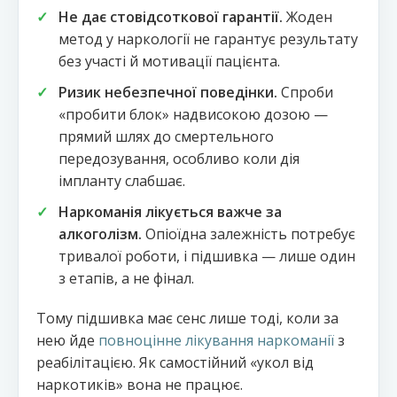
Не дає стовідсоткової гарантії.
Жоден
метод у наркології не гарантує результату
без участі й мотивації пацієнта.
Ризик небезпечної поведінки.
Спроби
«пробити блок» надвисокою дозою —
прямий шлях до смертельного
передозування, особливо коли дія
імпланту слабшає.
Наркоманія лікується важче за
алкоголізм.
Опіоїдна залежність потребує
тривалої роботи, і підшивка — лише один
з етапів, а не фінал.
Тому підшивка має сенс лише тоді, коли за
нею йде
повноцінне лікування наркоманії
з
реабілітацією. Як самостійний «укол від
наркотиків» вона не працює.