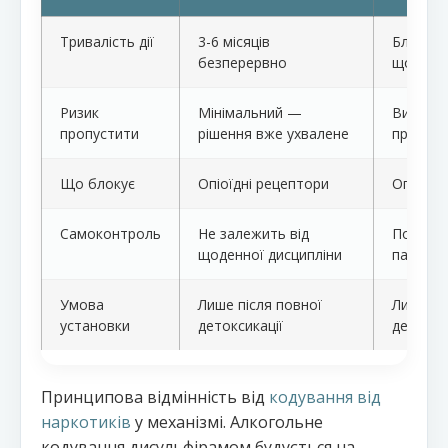
Тривалість дії
3-6 місяців
Близько
безперервно
щоденн
Ризик
Мінімальний —
Високий
пропустити
рішення вже ухвалене
прийнят
Що блокує
Опіоїдні рецептори
Опіоїдн
Самоконтроль
Не залежить від
Повніст
щоденної дисципліни
пацієнт
Умова
Лише після повної
Лише пі
установки
детоксикації
детокси
Принципова відмінність від
кодування від
наркотиків
у механізмі. Алкогольне
кодування дисульфірамом будується на