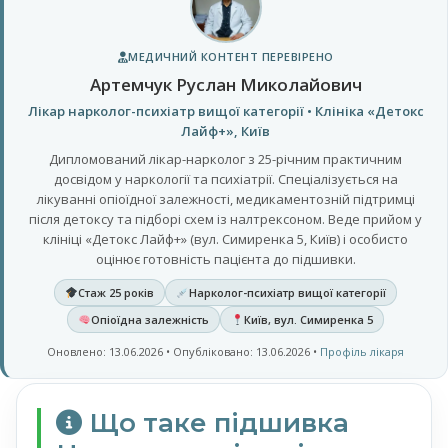
МЕДИЧНИЙ КОНТЕНТ ПЕРЕВІРЕНО
Артемчук Руслан Миколайович
Лікар нарколог-психіатр вищої категорії • Клініка «Детокс
Лайф+», Київ
Дипломований лікар-нарколог з 25-річним практичним
досвідом у наркології та психіатрії. Спеціалізується на
лікуванні опіоїдної залежності, медикаментозній підтримці
після детоксу та підборі схем із налтрексоном. Веде прийом у
клініці «Детокс Лайф+» (вул. Симиренка 5, Київ) і особисто
оцінює готовність пацієнта до підшивки.
Стаж 25 років
Нарколог-психіатр вищої категорії
Опіоїдна залежність
Київ, вул. Симиренка 5
Оновлено: 13.06.2026 • Опубліковано: 13.06.2026 •
Профіль лікаря
Що таке підшивка