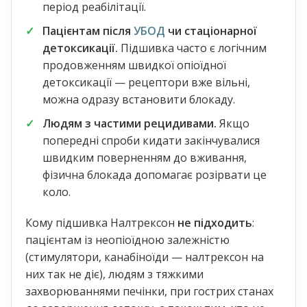
період реабілітації.
Пацієнтам після
УБОД
чи стаціонарної
детоксикації.
Підшивка часто є логічним
продовженням швидкої опіоїдної
детоксикації — рецептори вже вільні,
можна одразу встановити блокаду.
Людям з частими рецидивами.
Якщо
попередні спроби кидати закінчувалися
швидким поверненням до вживання,
фізична блокада допомагає розірвати це
коло.
Кому підшивка Налтрексон
не підходить
:
пацієнтам із неопіоїдною залежністю
(стимулятори, канабіноїди — налтрексон на
них так не діє), людям з тяжкими
захворюваннями печінки, при гострих станах