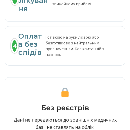
лікуван
звичайному прийомі.
ня
Оплат
Готівкою на руки лікарю або
а без
безготівково з нейтральним
4
призначенням. Без квитанцій з
слідів
назвою.
Без реєстрів
Дані не передаються до зовнішніх медичних
баз і не ставлять на облік.