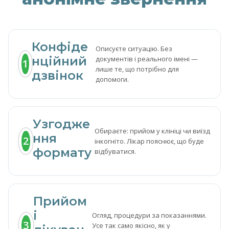
Конфіде
Описуєте ситуацію. Без
нційний
документів і реального імені —
1
лише те, що потрібно для
дзвінок
допомоги.
Узгодже
Обираєте: прийом у клініці чи виїзд
ння
2
інкогніто. Лікар пояснює, що буде
формату
відбуватися.
Прийом
і
Огляд, процедури за показаннями.
3
Усе так само якісно, як у