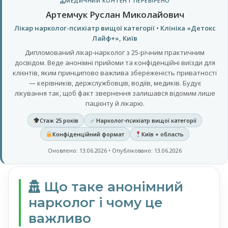
МЕДИЧНИЙ КОНТЕНТ ПЕРЕВІРЕНО
Артемчук Руслан Миколайович
Лікар нарколог-психіатр вищої категорії • Клініка «Детокс
Лайф+», Київ
Дипломований лікар-нарколог з 25-річним практичним
досвідом. Веде анонімні прийоми та конфіденційні виїзди для
клієнтів, яким принципово важлива збереженість приватності
— керівників, держслужбовців, водіїв, медиків. Будує
лікування так, щоб факт звернення залишався відомим лише
пацієнту й лікарю.
Стаж 25 років
Нарколог-психіатр вищої категорії
Конфіденційний формат
Київ + область
Оновлено: 13.06.2026 • Опубліковано: 13.06.2026
Що таке анонімний
нарколог і чому це
важливо