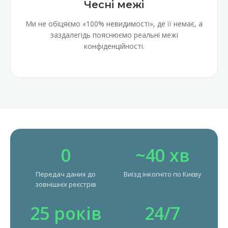
Чесні межі
Ми не обіцяємо «100% невидимості», де її немає, а
заздалегідь пояснюємо реальні межі
конфіденційності.
0
~40 хв
Передач даних до
Виїзд інкогніто по Києву
зовнішніх реєстрів
25 років
24/7