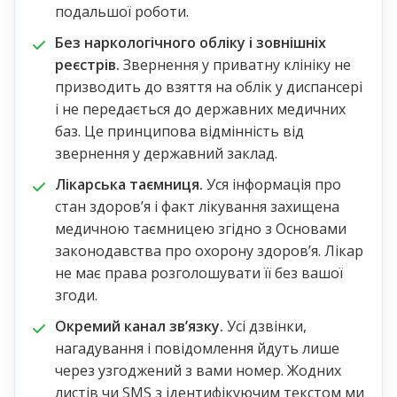
подальшої роботи.
Без наркологічного обліку і зовнішніх
реєстрів.
Звернення у приватну клініку не
призводить до взяття на облік у диспансері
і не передається до державних медичних
баз. Це принципова відмінність від
звернення у державний заклад.
Лікарська таємниця.
Уся інформація про
стан здоровʼя і факт лікування захищена
медичною таємницею згідно з Основами
законодавства про охорону здоровʼя. Лікар
не має права розголошувати її без вашої
згоди.
Окремий канал звʼязку.
Усі дзвінки,
нагадування і повідомлення йдуть лише
через узгоджений з вами номер. Жодних
листів чи SMS з ідентифікуючим текстом ми