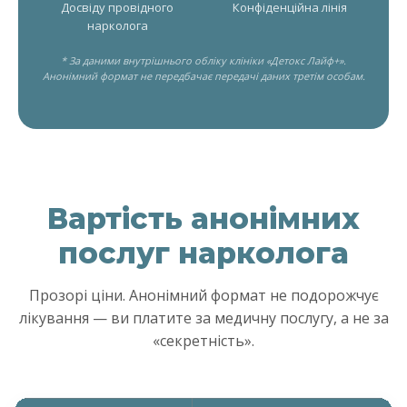
Досвіду провідного
Конфіденційна лінія
нарколога
* За даними внутрішнього обліку клініки «Детокс Лайф+».
Анонімний формат не передбачає передачі даних третім особам.
Вартість анонімних
послуг нарколога
Прозорі ціни. Анонімний формат не подорожчує
лікування — ви платите за медичну послугу, а не за
«секретність».