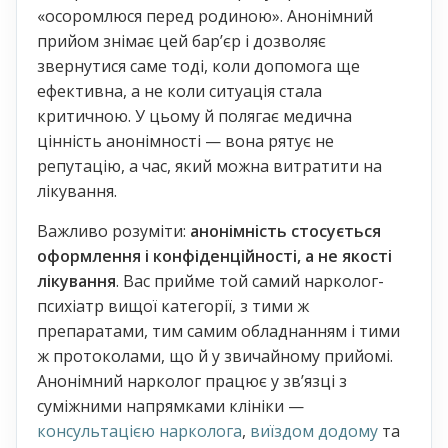
«осоромлюся перед родиною». Анонімний
прийом знімає цей барʼєр і дозволяє
звернутися саме тоді, коли допомога ще
ефективна, а не коли ситуація стала
критичною. У цьому й полягає медична
цінність анонімності — вона рятує не
репутацію, а час, який можна витратити на
лікування.
Важливо розуміти:
анонімність стосується
оформлення і конфіденційності, а не якості
лікування
. Вас прийме той самий нарколог-
психіатр вищої категорії, з тими ж
препаратами, тим самим обладнанням і тими
ж протоколами, що й у звичайному прийомі.
Анонімний нарколог працює у звʼязці з
суміжними напрямками клініки —
консультацією нарколога
,
виїздом додому
та