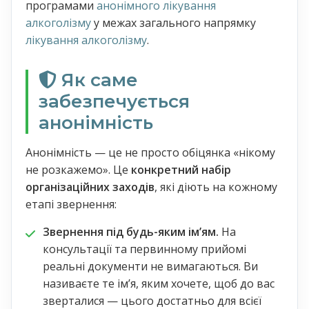
програмами
анонімного лікування
алкоголізму
у межах загального напрямку
лікування алкоголізму
.
Як саме
забезпечується
анонімність
Анонімність — це не просто обіцянка «нікому
не розкажемо». Це
конкретний набір
організаційних заходів
, які діють на кожному
етапі звернення:
Звернення під будь-яким імʼям.
На
консультації та первинному прийомі
реальні документи не вимагаються. Ви
називаєте те імʼя, яким хочете, щоб до вас
зверталися — цього достатньо для всієї