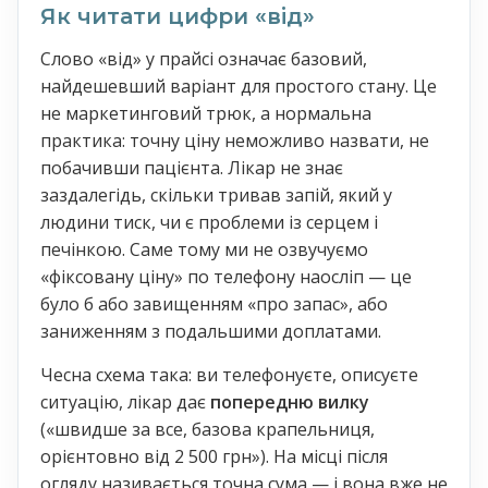
Як читати цифри «від»
Слово «від» у прайсі означає базовий,
найдешевший варіант для простого стану. Це
не маркетинговий трюк, а нормальна
практика: точну ціну неможливо назвати, не
побачивши пацієнта. Лікар не знає
заздалегідь, скільки тривав запій, який у
людини тиск, чи є проблеми із серцем і
печінкою. Саме тому ми не озвучуємо
«фіксовану ціну» по телефону наосліп — це
було б або завищенням «про запас», або
заниженням з подальшими доплатами.
Чесна схема така: ви телефонуєте, описуєте
ситуацію, лікар дає
попередню вилку
(«швидше за все, базова крапельниця,
орієнтовно від 2 500 грн»). На місці після
огляду називається точна сума — і вона вже не