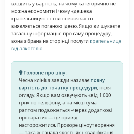
входить у вартість, на чому категорично не
можна економити і чому «дешева
крапельниця» з оголошення часто
виявляється поганою ідеєю. Якщо ви шукаєте
загальну інформацію про саму процедуру,
вона зібрана на сторінці послуги
крапельниця
від алкоголю
.
Головне про ціну:
Чесна клініка завжди називає
повну
вартість до початку процедури
, після
огляду. Якщо вам озвучують «від 1 000
грн» по телефону, а на місці сума
раптом подвоюється «через додаткові
препарати» — це привід
насторожитися. Прозоре ціноутворення
— така ж ознака якості, як і кваліфікація