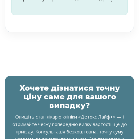
Хочете дізнатися точну
ціну саме для вашого
випадку?
Опишіть стан лікарю клініки «Детокс Лайф+» — і
отримайте чесну попередню вилку вартості ще до
приїзду. Консультація безкоштовна, точну суму