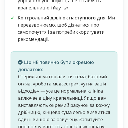
упродовж усієї інфузії, а не «ставлять
крапельницю і йдуть».
Контрольний дзвінок наступного дня.
Ми
передзвонюємо, щоб дізнатися про
самопочуття і за потреби скоригувати
рекомендації.
Що НЕ повинно бути окремою
доплатою:
Стерильні матеріали, система, базовий
огляд, «робота медсестри», «утилізація
відходів» — усе це нормальна клініка
включає в ціну крапельниці. Якщо вам
виставляють окремий рахунок за кожну
дрібницю, кінцева сума легко виявиться
вдвічі вищою за озвучену. Запитуйте
про повну вартість «під ключ» одразу.