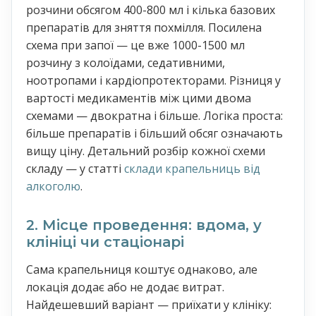
розчини обсягом 400-800 мл і кілька базових
препаратів для зняття похмілля. Посилена
схема при запої — це вже 1000-1500 мл
розчину з колоїдами, седативними,
ноотропами і кардіопротекторами. Різниця у
вартості медикаментів між цими двома
схемами — двократна і більше. Логіка проста:
більше препаратів і більший обсяг означають
вищу ціну. Детальний розбір кожної схеми
складу — у статті
склади крапельниць від
алкоголю
.
2. Місце проведення: вдома, у
клініці чи стаціонарі
Сама крапельниця коштує однаково, але
локація додає або не додає витрат.
Найдешевший варіант — приїхати у клініку: