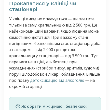
Прокапатися у клініці чи
стаціонарі
У клініці виїзд не оплачується — ви платите
тільки за саму крапельницю від 2 500 грн. Це
найекономніший варіант, якщо людина може
самостійно дістатися. При важкому стані
вигіднішим і безпечнішим стає стаціонар: доба
з наглядом — від 2 000 грн, детокс-
крапельниця у стаціонарі — від 3 500 грн. Тут
перевага не в ціні, а в безпеці: при
ускладненнях (стрибок тиску, аритмія, судоми)
поруч цілодобово є лікар і обладнання. Більше
про повну
детоксикацію від алкоголю
— на
окремій сторінці.
Як обрати між ціною і безпекою: