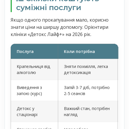
суміжні послуги
Якщо одного прокапування мало, корисно
знати ціни на ширшу допомогу. Орієнтири
клініки «Детокс Лайф+» на 2026 рік.
Послуга
Коли потрібна
Ор
Крапельниця від
Зняти похмілля, легка
алкоголю
детоксикація
Виведення з
Запій 3-7 діб, потрібно
ві
запою (курс)
2-5 сеансів
Детокс у
Важкий стан, потрібен
стаціонарі
нагляд