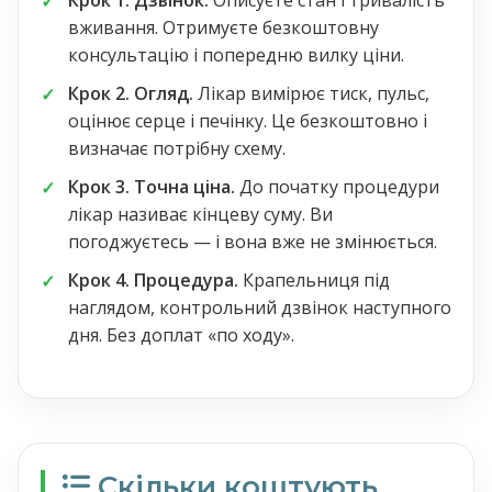
Крок 1. Дзвінок.
Описуєте стан і тривалість
вживання. Отримуєте безкоштовну
консультацію і попередню вилку ціни.
Крок 2. Огляд.
Лікар вимірює тиск, пульс,
оцінює серце і печінку. Це безкоштовно і
визначає потрібну схему.
Крок 3. Точна ціна.
До початку процедури
лікар називає кінцеву суму. Ви
погоджуєтесь — і вона вже не змінюється.
Крок 4. Процедура.
Крапельниця під
наглядом, контрольний дзвінок наступного
дня. Без доплат «по ходу».
Скільки коштують