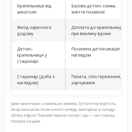
Крапельниця від
Базова детокс-схема,
алкоголю
зняття похмілля
Виїзд нарколога
Доплата до крапельниці
додому
при виклику вдома
Детокс-
Посилена детоксикація під
крапельниця у
наглядом
стаціонарі
Стаціонар (доба з
Палата, спостереження,
наглядом)
харчування
Ціни орієнтовні і є нижньою межею. Остаточну вартість
лікар визначає після очного огляду, виходячи зі складу і
обсягу інфузії. Повний перелік послуг і цін — на сторінці
Послуги та ціни
.