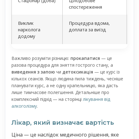
Стаціонар (доба)
Цілодобове
спостереження
Виклик
Процедура вдома,
нарколога
доплата за виїзд
додому
Важливо розуміти різницю:
прокапатися
— це
разова процедура для зняття гострого стану, а
виведення з запою
чи
детоксикація
— це курс із
кількох сеансів. Якщо людина пила тиждень, чесніше
планувати курс, а не одну крапельницю, яка дасть
лише тимчасове полегшення. Детальніше про
комплексний підхід — на сторінці
лікування від
алкоголізму
.
Лікар, який визначає вартість
Ціна — це наслідок медичного рішення, яке