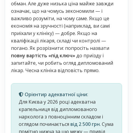
обман. Але дуже низька ціна майже завжди
означає, що на чомусь зекономили — і
важливо розуміти, на чому саме. Якщо це
економія на зручності (наприклад, ви самі
приїхали у клініку) — добре. Якщо на
кваліфікації лікаря, складі чи контролі —
погано. Як розрізнити: попросіть назвати
повну вартість «під ключ»
до приїзду і
запитайте, чи робить огляд дипломований
лікар. Чесна клініка відповість прямо.
Орієнтир адекватної ціни:
Для Києва у 2026 році адекватна
крапельниця від дипломованого
нарколога з повноцінним складом і
оглядом починається
від 2 500 грн
. Сума
помітно нижча за цю межу — привід