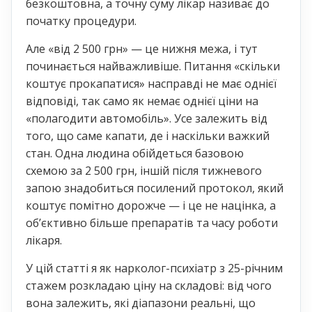
безкоштовна, а точну суму лікар називає до
початку процедури.
Але «від 2 500 грн» — це нижня межа, і тут
починається найважливіше. Питання «скільки
коштує прокапатися» насправді не має однієї
відповіді, так само як немає однієї ціни на
«полагодити автомобіль». Усе залежить від
того, що саме капати, де і наскільки важкий
стан. Одна людина обійдеться базовою
схемою за 2 500 грн, іншій після тижневого
запою знадобиться посилений протокол, який
коштує помітно дорожче — і це не націнка, а
обʼєктивно більше препаратів та часу роботи
лікаря.
У цій статті я як нарколог-психіатр з 25-річним
стажем розкладаю ціну на складові: від чого
вона залежить, які діапазони реальні, що