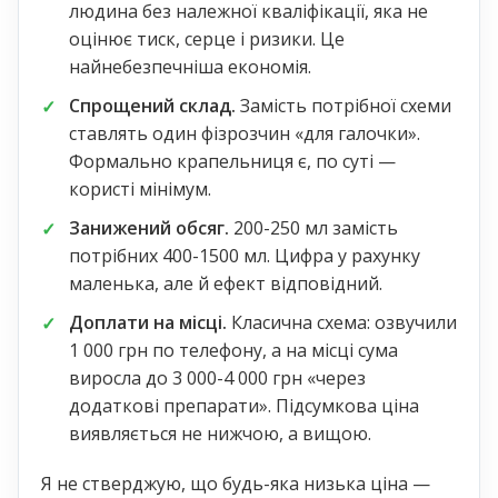
людина без належної кваліфікації, яка не
оцінює тиск, серце і ризики. Це
найнебезпечніша економія.
Спрощений склад.
Замість потрібної схеми
ставлять один фізрозчин «для галочки».
Формально крапельниця є, по суті —
користі мінімум.
Занижений обсяг.
200-250 мл замість
потрібних 400-1500 мл. Цифра у рахунку
маленька, але й ефект відповідний.
Доплати на місці.
Класична схема: озвучили
1 000 грн по телефону, а на місці сума
виросла до 3 000-4 000 грн «через
додаткові препарати». Підсумкова ціна
виявляється не нижчою, а вищою.
Я не стверджую, що будь-яка низька ціна —